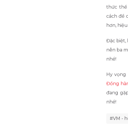
thức thể
cách để 
hơn, hiệu
Đặc biệt
nên ba mẹ
nhé!
Hy vọng 
Đồng hà
đang gặp
nhé!
#VM - 