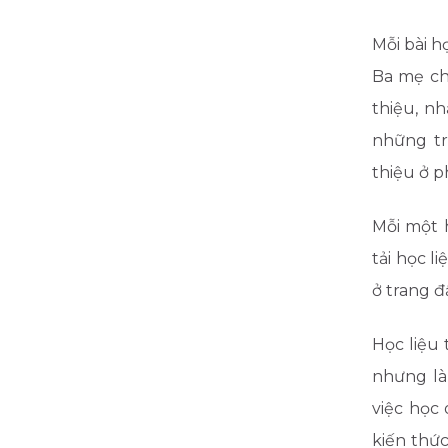
Mỗi bài 
Ba mẹ ch
thiệu, n
những tr
thiệu ở p
Mỗi một 
tải học l
ở trang đ
Học liệu
nhưng là
việc học 
kiến thức