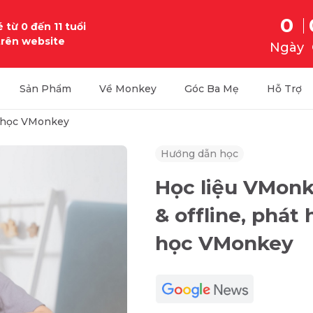
0
 từ 0 đến 11 tuổi
trên website
Ngày
Sản Phẩm
Về Monkey
Góc Ba Mẹ
Hỗ Trợ
 học VMonkey
Hướng dẫn học
Học liệu VMonk
& offline, phát 
học VMonkey