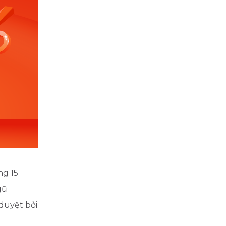
g 15
gũ
duyệt bởi