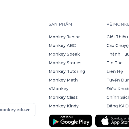
SẢN PHẨM
VỀ MONK
Monkey Junior
Giới Thiệu
Monkey ABC
Câu Chuyệ
Monkey Speak
Thành Tựu
Monkey Stories
Tin Tức
Monkey Tutoring
Liên Hệ
Monkey Math
Tuyển Dụ
VMonkey
Điều Khoả
Monkey Class
Chính Sác
Monkey Kindy
Đăng Ký Đ
onkey.edu.vn