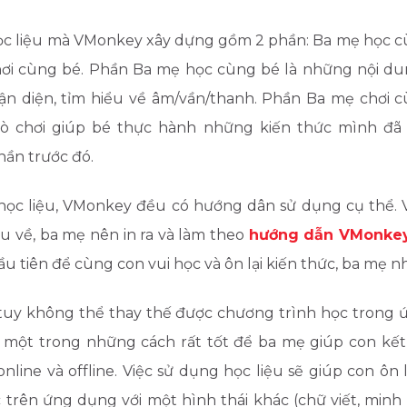
học liệu mà VMonkey xây dựng gồm 2 phần: Ba mẹ học c
ơi cùng bé. Phần Ba mẹ học cùng bé là những nội dun
hận diện, tỉm hiểu về âm/vần/thanh. Phần Ba mẹ chơi c
ò chơi giúp bé thực hành những kiến thức mình đã 
hần trước đó.
học liệu, VMonkey đều có hướng dân sử dụng cụ thể. Vì
iệu về, ba mẹ nên in ra và làm theo
hướng dẫn VMonke
ầu tiên để cùng con vui học và ôn lại kiến thức, ba mẹ n
 tuy không thể thay thế được chương trình học trong 
 một trong những cách rất tốt để ba mẹ giúp con kết
online và offline. Việc sử dụng học liệu sẽ giúp con ôn
 trên ứng dụng với một hình thái khác (chữ viết, minh