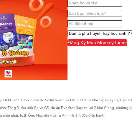
Đăng Ký Mua Monkey Junior
ép ĐKKD số 0106651756 do Sở Kế hoạch và Đầu tư TP Hà Nội cấp ngày 01/10/2014,
hính: Tầng 3, tòa nhà G4 và G5, dự án Five Star Garden, số 2 Kim Giang, phường 
ại diện pháp luật: Ông Nguyễn Hoàng Anh - Giám đốc điều hành