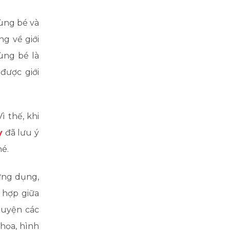
ùng bé và
g về giới
ùng bé là
được giới
 thế, khi
y
đã lưu ý
hé.
ứng dụng,
 hợp giữa
 luyện các
 họa, hình