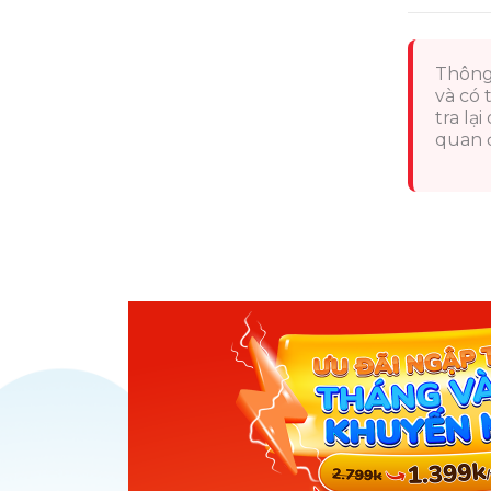
Thông
và có 
tra lạ
quan đ