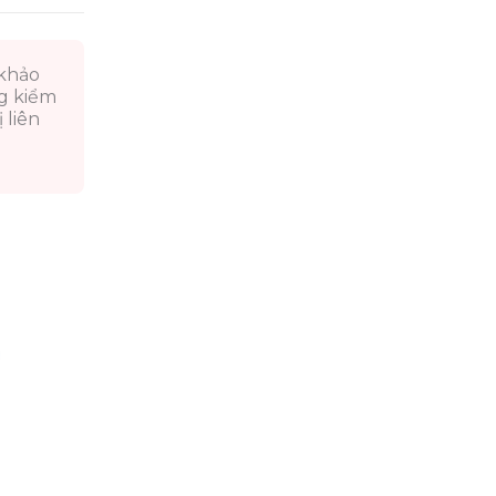
 khảo
ng kiểm
 liên