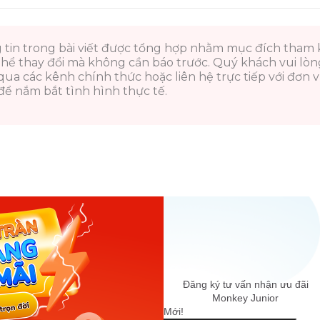
 tin trong bài viết được tổng hợp nhằm mục đích tham
thể thay đổi mà không cần báo trước. Quý khách vui lò
i qua các kênh chính thức hoặc liên hệ trực tiếp với đơn vị
ể nắm bắt tình hình thực tế.
Đăng ký tư vấn nhận ưu đãi
Monkey Junior
Mới!