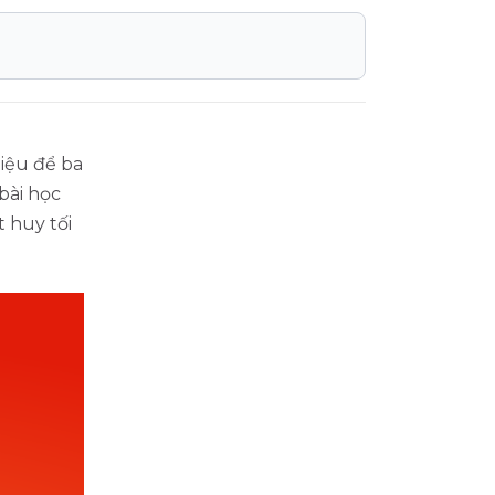
liệu để ba
 bài học
t huy tối