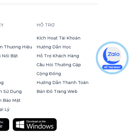
EY
HỖ TRỢ
Kích Hoạt Tài Khoản
n Thương Hiệu
Hướng Dẫn Học
 Nổi Bật
Hỗ Trợ Khách Hàng
Câu Hỏi Thường Gặp
Cộng Đồng
ng
Hướng Dẫn Thanh Toán
n Sử Dụng
Bản Đồ Trang Web
h Bảo Mật
ại Lý