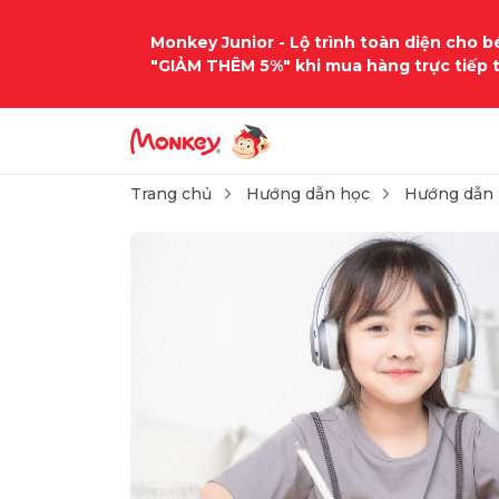
Monkey Junior - Lộ trình toàn diện cho bé
"GIẢM THÊM 5%" khi mua hàng trực tiếp 
Trang chủ
Hướng dẫn học
Hướng dẫn