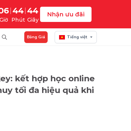
06
44
43
Nhận ưu đãi
Giờ
Phút
Giây
Bảng Giá
Tiếng việt
ey: kết hợp học online
huy tối đa hiệu quả khi