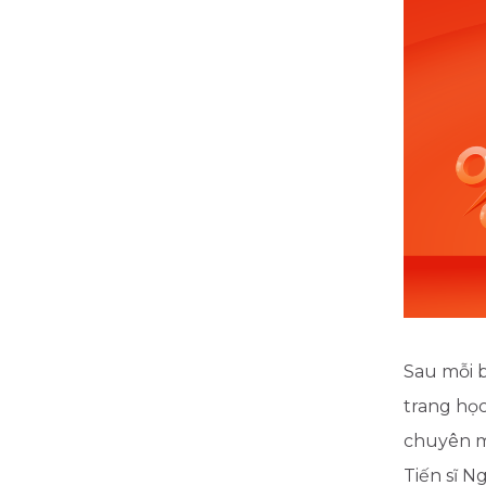
Sau mỗi b
trang học
chuyên m
Tiến sĩ 