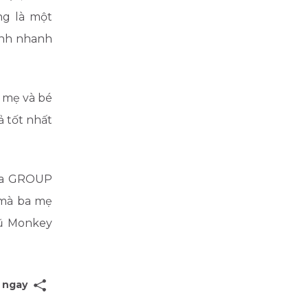
ng là một
ình nhanh
 mẹ và bé
ả tốt nhất
gia GROUP
 mà ba mẹ
gũ Monkey
 ngay