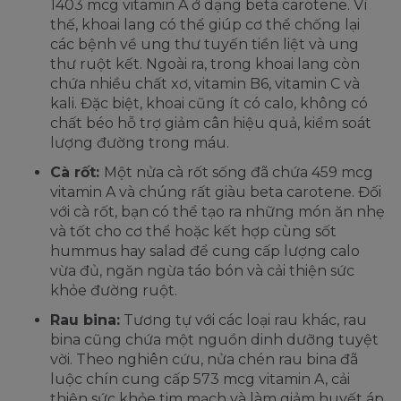
1403 mcg vitamin A ở dạng beta carotene. Vì
thế, khoai lang có thể giúp cơ thể chống lại
các bệnh về ung thư tuyến tiền liệt và ung
thư ruột kết. Ngoài ra, trong khoai lang còn
chứa nhiều chất xơ, vitamin B6, vitamin C và
kali. Đặc biệt, khoai cũng ít có calo, không có
chất béo hỗ trợ giảm cân hiệu quả, kiểm soát
lượng đường trong máu.
Cà rốt:
Một nửa cà rốt sống đã chứa 459 mcg
vitamin A và chúng rất giàu beta carotene. Đối
với cà rốt, bạn có thể tạo ra những món ăn nhẹ
và tốt cho cơ thể hoặc kết hợp cùng sốt
hummus hay salad để cung cấp lượng calo
vừa đủ, ngăn ngừa táo bón và cải thiện sức
khỏe đường ruột.
Rau bina:
Tương tự với các loại rau khác, rau
bina cũng chứa một nguồn dinh dưỡng tuyệt
vời. Theo nghiên cứu, nửa chén rau bina đã
luộc chín cung cấp 573 mcg vitamin A, cải
thiện sức khỏe tim mạch và làm giảm huyết áp