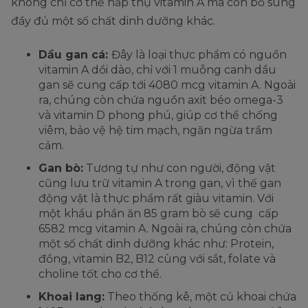
không chỉ cơ thể hấp thụ vitamin A mà còn bổ sung
đầy đủ một số chất dinh dưỡng khác.
Dầu gan cá:
Đây là loại thực phẩm có nguồn
vitamin A dồi dào, chỉ với 1 muỗng canh dầu
gan sẽ cung cấp tới 4080 mcg vitamin A. Ngoài
ra, chúng còn chứa nguồn axit béo omega-3
và vitamin D phong phú, giúp cơ thể chống
viêm, bảo vệ hệ tim mạch, ngăn ngừa trầm
cảm.
Gan bò:
Tương tự như con người, động vật
cũng lưu trữ vitamin A trong gan, vì thế gan
động vật là thực phẩm rất giàu vitamin. Với
một khẩu phần ăn 85 gram bò sẽ cung cấp
6582 mcg vitamin A. Ngoài ra, chúng còn chứa
một số chất dinh dưỡng khác như: Protein,
đồng, vitamin B2, B12 cùng với sắt, folate và
choline tốt cho cơ thể.
Khoai lang:
Theo thống kê, một củ khoai chứa