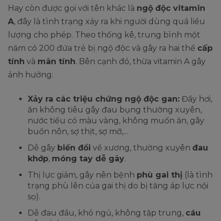
Hay còn được gọi với tên khác là
ngộ độc vitamin
A
, đây là tình trạng xảy ra khi người dùng quá liều
lượng cho phép. Theo thống kê, trung bình một
năm có 200 đứa trẻ bị ngộ độc và gây ra hai thể
cấp
tính
và
mãn tính
. Bên cạnh đó, thừa vitamin A gây
ảnh hưởng:
Xảy ra các triệu chứng ngộ độc gan:
Đầy hơi,
ăn không tiêu gây đau bụng thường xuyên,
nước tiểu có màu vàng, không muốn ăn, gây
buồn nôn, sợ thịt, sợ mỡ,...
Dễ gây
biến đổi
về xương, thường xuyên
đau
khớp
,
móng tay dễ gãy
.
Thị lực giảm, gây nên bệnh
phù gai thị
(là tình
trạng phù lên của gai thị do bị tăng áp lực nội
sọ).
Dễ đau đầu, khó ngủ, không tập trung,
cáu