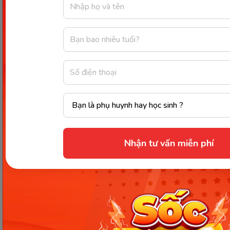
nghiên cứu, một nửa chén ớt chuông sẽ bổ
sung cho cơ thể 117 mcg vitamin A, chứa 19
calo và dồi dào một số chất dinh dưỡng như:
Vitamin C, vitamin B6 và folate. Bên cạnh đó,
chúng còn là một nguồn thực phẩm tuyệt vời
chống lại oxy hóa: Capsanthin hay quercetin và
có đặc tính chống viêm, kháng histamine.
Xoài:
Là một loại trái cây quen thuộc nhưng ít
ai biết rằng trong một quả xoài tươi sẽ chứa 112
mcg vitamin A. Cùng với đó, xoài còn giúp cơ
thể chống oxy hóa, giàu chất xơ, cải thiện tốt
chức năng đường ruột, kiểm soát lượng
đường trong máu tối ưu.
Nhận tư vấn miễn phí
Dưa lưới:
Với nửa cốc dưa lưới trung bình chứa
135 mcg vitamin A cùng vitamin C dồi dào, hỗ
trợ chống oxy hóa, tăng cường hệ miễn dịch
và bảo vệ cơ thể khỏi các vi khuẩn dễ gây
bệnh.
Quả mơ khô:
Mơ khô là một loại trái cây được