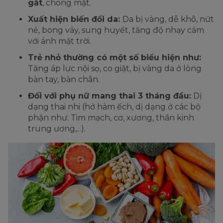
gắt
, chóng mặt.
Xuất hiện biến đổi da:
Da bị vàng, dễ khô, nứt
nẻ, bong vảy, sung huyết, tăng độ nhạy cảm
với ánh mặt trời.
Trẻ nhỏ thường có một số biểu hiện như:
Tăng áp lực nội sọ, co giật, bị vàng da ở lòng
bàn tay, bàn chân.
Đối với phụ nữ mang thai 3 tháng đầu:
Dị
dạng thai nhi (hở hàm ếch, dị dạng ở các bộ
phận như: Tim mạch, cơ, xương, thần kinh
trung ương,...).