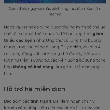
Giảm thiểu nguy cơ mắc bệnh ung thư. (Ảnh: Sưu tầm
Internet)
Ngoài ra, retinoids cũng được chứng minh có thể ức
chế tốt sự phát triển của các tế bào ung thư,
giảm
thiểu các bệnh
như: Ung thư vú, ung thư buồng
trứng, ung thư bàng quang. Tuy nhiên, vitamin A
có trong động vật thì không thể đem lại kết quả
tốt như trên. Tương tự, các viên uống bổ sung tổng
hợp
không có khả năng
làm giảm tỉ lệ mắc ung
thư.
Hỗ trợ hệ miễn dịch
Bao gồm các
tình trạng
: Da niêm ngăn chặn vi
khuẩn xâm nhập, tiêu diệt các sinh vật lạ nhờ vào