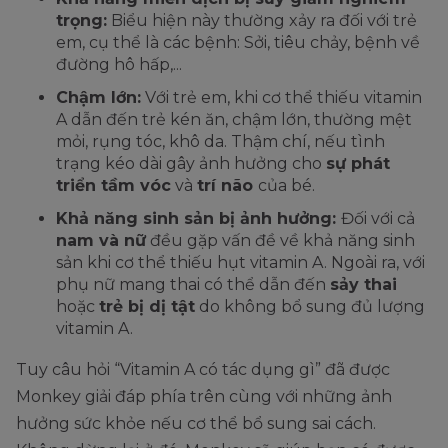
trọng:
Biểu hiện này thường xảy ra đối với trẻ
em, cụ thể là các bệnh: Sởi, tiêu chảy, bệnh về
đường hô hấp,...
Chậm lớn:
Với trẻ em, khi cơ thể thiếu vitamin
A dẫn đến trẻ kén ăn, chậm lớn, thường mệt
mỏi, rụng tóc, khô da. Thậm chí, nếu tình
trạng kéo dài gây ảnh hưởng cho
sự phát
triển tầm vóc
và
trí não
của bé.
Khả năng sinh sản bị ảnh hưởng:
Đối với cả
nam và nữ
đều gặp vấn đề về khả năng sinh
sản khi cơ thể thiếu hụt vitamin A. Ngoài ra, với
phụ nữ mang thai có thể dẫn đến
sảy thai
hoặc
trẻ bị dị tật
do không bổ sung đủ lượng
vitamin A.
Tuy câu hỏi “Vitamin A có tác dụng gì” đã được
Monkey giải đáp phía trên cùng với những ảnh
hưởng sức khỏe nếu cơ thể bổ sung sai cách.