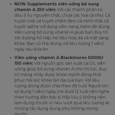
NOW Supplements viên uống bổ sung
vitamin A 250 viên:
Với các thành phần từ
dầu ô liu nguyên chất, chứa các loại cá như: Cá
tuyết cod, cá tuyết chấm đen, cá minh thái, cá
tuyết saithe với dạng viên nang mềm dễ dùng.
Viên uống bổ sung vitamin A giúp bạn duy trì
tốt đường hô hấp, hệ tiêu hóa, da và mắt sáng
khỏe. Bạn có thể dùng với liều lượng 1 viên/
ngày sau bữa ăn.
Viên uống vitamin A Blackmores 5000IU
150 viên:
Với nguồn gốc sản xuất tại Úc, viên
uống giúp bổ sung vitamin A cho thị lực, duy
trì màng nhầy được khỏe mạnh đồng thời
phục hồi sức khỏe làn da của bạn. Với liều
lượng dùng được chia theo độ tuổi: Người lớn
sử dụng 1 viên/ ngày, trẻ dưới 12 tuổi nên nghe
theo hướng dẫn bác sĩ. Hãy lưu ý không nên
lạm dụng thuốc vì nếu vượt quá liều lượng sẽ
những tác dụng dụng phụ không mong
muốn.