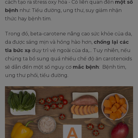
cách tạo ra stress oxy hóa - Có liên quan đến
một số
bệnh
như: Tiểu đường, ung thư, suy giảm nhận
thức hay bệnh tim.
Trong đó, beta-carotene nâng cao sức khỏe của da,
da được sáng mịn và hồng hào hơn,
chống lại các
tia bức xạ
duy trì vẻ ngoài của da,... Tuy nhiên, nếu
chúng ta bổ sung quá nhiều chế độ ăn carotenoids
sẽ dẫn đến một số nguy cơ
mắc bệnh
: Bệnh tim,
ung thư phổi, tiểu đường.