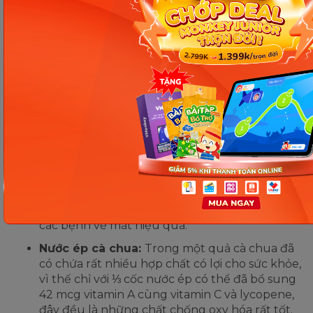
biết đến tới đặc biệt chống oxy hóa và giàu
chất xơ. Không những thế, lượng vitamin A
trong quả mơ cũng rất dồi dào, tương đương 1
quả sẽ chứa 63 mcg vitamin A. Tuy vậy, chúng
ta cũng nên sử dụng chúng với một liều lượng
thích hợp vì trong mơ khô chứa rất nhiều
đường và calo.
Bánh bí ngô:
Là một món ăn phổ biến và rất
giàu vitamin A, theo nghiên cứu chỉ với một
miếng bánh bí ngô cung cấp 488 mcg vitamin
A cho cơ thể. Ngoài ra, bí ngô còn chứa nguồn
chất chống oxy hóa, bao gồm: Vitamin C, lutein,
zeaxanthin. Bởi những thực phẩm chứa chất
này thường giúp cơ thể bảo vệ thị lực và ngừa
các bệnh về mắt hiệu quả.
Nước ép cà chua:
Trong một quả cà chua đã
có chứa rất nhiều hợp chất có lợi cho sức khỏe,
vì thế chỉ với ⅓ cốc nước ép có thể đã bổ sung
42 mcg vitamin A cùng vitamin C và lycopene,
đây đều là những chất chống oxy hóa rất tốt.