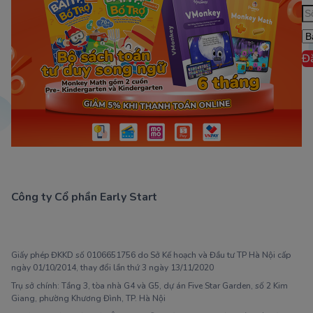
Đ
Công ty Cổ phần Early Start
1900 63 60 52
Giấy phép ĐKKD số 0106651756 do Sở Kế hoạch và Đầu tư TP Hà Nội cấp
ngày 01/10/2014, thay đổi lần thứ 3 ngày 13/11/2020
Trụ sở chính: Tầng 3, tòa nhà G4 và G5, dự án Five Star Garden, số 2 Kim
Giang, phường Khương Đình, TP. Hà Nội