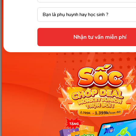
vitamin khác nói chung, khi sử dụng cần phải tìm
hiểu kỹ và nghe theo sự chỉ dẫn của bác sĩ trước khi
dùng thuốc.
Câu hỏi
Vitamin B12 nên uống lúc nào
? đã được
Nhận tư vấn miễn phí
giải đáp cùng với các liều lượng phù hợp cho từng
đối tượng và lưu ý khi sử dụng. Mong rằng thông
qua bài viết này, bạn đã có đủ thông tin về vitamin
B12. Hãy luôn cố gắng bảo vệ sức khỏe bản thân
mình nhé. Chúc bạn thành công!
Nguồn tham khảo
Chia sẻ ngay
Thông tin trong bài viết được tổng hợp nhằm
mục đích tham khảo và có thể thay đổi mà