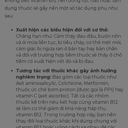
không biết vitamin B12 nên uống lúc nào hoặc lạm
dụng thuốc sẽ gây nên một số tác dụng phụ như
sau:
Xuất hiện các biểu hiện đối với cơ thể:
Chẳng hạn như: Cảm thấy đau đầu, buồn nôn
và ói mửa liên tục, bị tiêu chảy, cơ thể mệt mỏi,
cảm giác bị ngứa ran ở bàn tay hay bàn chân
và đối với trường hợp tiêm thuốc sẽ thấy ở chỗ
tiêm có xuất hiện vết đỏ và bị đau.
Tương tác với thuốc khác gây ảnh hưởng
nghiêm trọng:
Bao gồm các loại thuốc như:
Axit aminosalicylic, Colchicine, Metformin,
thuốc ức chế bơm proton (được gọi là PPI) hay
vitamin C (axit ascorbic). Tất cả các nhóm
thuốc kê trên nếu kết hợp cùng vitamin B12
sẽ làm cơ thể giảm đi khả năng hấp thụ
vitamin B12. Trong trường hợp này, bạn nên
thay đổi loại thuốc khác khi dùng chung với
vitamin B12 hoặc uống cách xa nhau để các