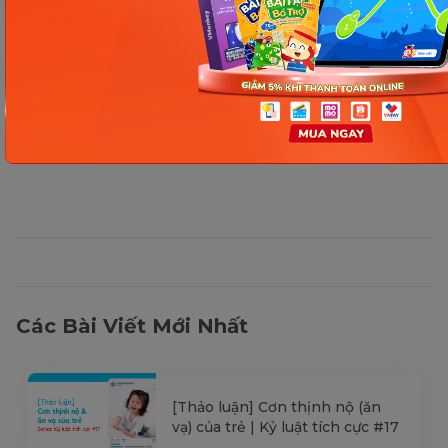
không cần báo trước. Quý khách vui lòng
kiểm tra lại qua các kênh chính thức hoặc liên
hệ trực tiếp với đơn vị liên quan để nắm bắt
tình hình thực tế.
Các Bài Viết Mới Nhất
[Thảo luận] Cơn thịnh nộ (ăn
vạ) của trẻ | Kỷ luật tích cực #17