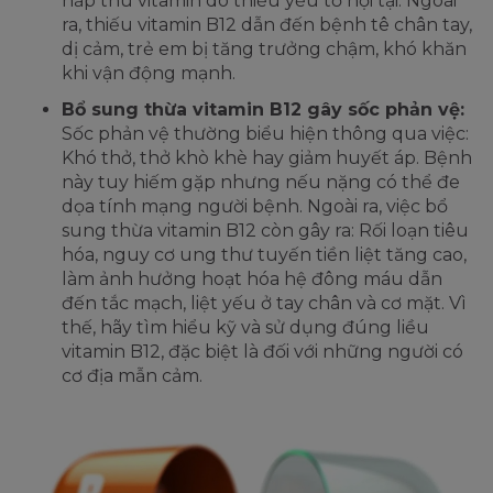
hấp thu vitamin do thiếu yếu tố nội tại. Ngoài
ra, thiếu vitamin B12 dẫn đến bệnh tê chân tay,
dị cảm, trẻ em bị tăng trưởng chậm, khó khăn
khi vận động mạnh.
Bổ sung thừa vitamin B12 gây sốc phản vệ:
Sốc phản vệ thường biểu hiện thông qua việc:
Khó thở, thở khò khè hay giảm huyết áp. Bệnh
này tuy hiếm gặp nhưng nếu nặng có thể đe
dọa tính mạng người bệnh. Ngoài ra, việc bổ
sung thừa vitamin B12 còn gây ra: Rối loạn tiêu
hóa, nguy cơ ung thư tuyến tiền liệt tăng cao,
làm ảnh hưởng hoạt hóa hệ đông máu dẫn
đến tắc mạch, liệt yếu ở tay chân và cơ mặt. Vì
thế, hãy tìm hiểu kỹ và sử dụng đúng liều
vitamin B12, đặc biệt là đối với những người có
cơ địa mẫn cảm.