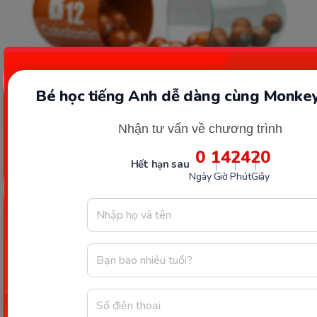
Bé học tiếng Anh dễ dàng cùng Monkey
Nhận tư vấn về chương trình
0
14
24
18
Hết hạn sau
Ngày
Giờ
Phút
Giây
Các tác dụng phụ của vitamin B12 mà bạn cần biết. (Ảnh:
Sưu tầm Internet)
Thông qua các tác dụng phụ kể trên, nếu bản thân
mỗi người không trang bị đủ kiến thức để biết nên
uống vitamin B12 vào lúc nào là phù hợp sẽ làm
xuất hiện những căn bệnh khó lường. Thật vậy,
không chỉ riêng vitamin B12 mà tất cả các loại