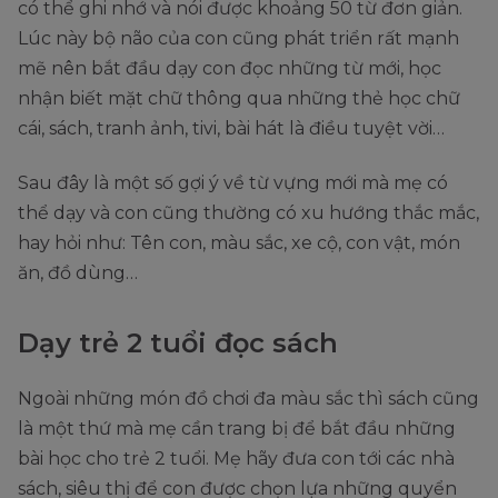
có thể ghi nhớ và nói được khoảng 50 từ đơn giản.
Lúc này bộ não của con cũng phát triển rất mạnh
mẽ nên bắt đầu dạy con đọc những từ mới, học
nhận biết mặt chữ thông qua những thẻ học chữ
cái, sách, tranh ảnh, tivi, bài hát là điều tuyệt vời…
Sau đây là một số gợi ý về từ vựng mới mà mẹ có
thể dạy và con cũng thường có xu hướng thắc mắc,
hay hỏi như: Tên con, màu sắc, xe cộ, con vật, món
ăn, đồ dùng…
Dạy trẻ 2 tuổi đọc sách
Ngoài những món đồ chơi đa màu sắc thì sách cũng
là một thứ mà mẹ cần trang bị để bắt đầu những
bài học cho trẻ 2 tuổi. Mẹ hãy đưa con tới các nhà
sách, siêu thị để con được chọn lựa những quyển