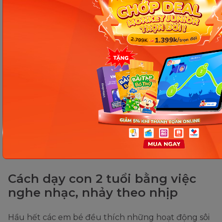
Cách dạy con 2 tuổi học xếp
hình
Xếp hình là cách dạy con đơn giản, hiệu quả, dễ
dàng nhưng mang lại hiệu quả vô cùng lớn. Thông
qua việc xếp hình trẻ sẽ học được khả năng phối
hợp giữa tay và mắt cũng như vận dụng trí tưởng
tượng để cho ra được những hình ghép hoàn hảo,
đúng như những gì bé mong muốn. Vì thế, mẹ hãy
dành thêm chút thời gian để chơi xếp hình cùng
con mỗi ngày nhé.
Cách dạy con 2 tuổi bằng việc
nghe nhạc, nhảy theo nhịp
Hầu hết các em bé đều thích những hoạt động sôi