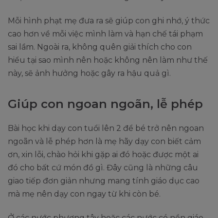
Mỗi hình phạt mẹ đưa ra sẽ giúp con ghi nhớ, ý thức
cao hơn về mỗi việc mình làm và hạn chế tái phạm
sai lầm. Ngoài ra, không quên giải thích cho con
hiểu tại sao mình nên hoặc không nên làm như thế
này, sẽ ảnh hưởng hoặc gây ra hậu quả gì.
Giúp con ngoan ngoãn, lễ phép
Bài học khi dạy con tuổi lên 2 để bé trở nên ngoan
ngoãn và lễ phép hơn là mẹ hãy dạy con biết cảm
ơn, xin lỗi, chào hỏi khi gặp ai đó hoặc được một ai
đó cho bất cứ món đồ gì. Đây cũng là những câu
giao tiếp đơn giản nhưng mang tính giáo dục cao
mà mẹ nên dạy con ngay từ khi còn bé.
Ở các nước phương tây hoặc các nước có nền giáo