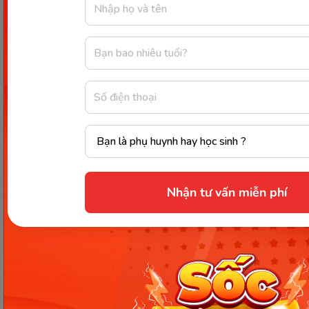
vật. Hay cho con nghe những đoạn video về cách
học chữ, phát âm… điều này tạo ra sự sinh động
trong tưởng tượng và trí não trẻ. Còn đối với việc
học chữ, mẹ hãy kết hợp dạy con cả chữ thường và
chữ in hoa.
Nhằm mang đến cho trẻ nhiều giải pháp học tập
chất lượng, tích hợp đa chức năng, Monkey đã ra
mắt ứng dụng
VMonkey - Xây dựng nền tảng
tiếng Việt vững chắc cho trẻ Mầm non và Tiểu
Nhận tư vấn miễn phí
học
..., giúp con phát âm, đánh vần tròn trịa toàn bộ
bảng chữ cái, đặt câu chuẩn ngữ pháp cũng như
khắc phục những hạn chế trong việc nói ngọng ở
trẻ một cách hiệu quả nhất. Nhờ những ưu điểm
nổi bật nên VMonkey hiện đang là sự lựa chọn của
nhiều ông bố, bà mẹ có con trong độ tuổi này.