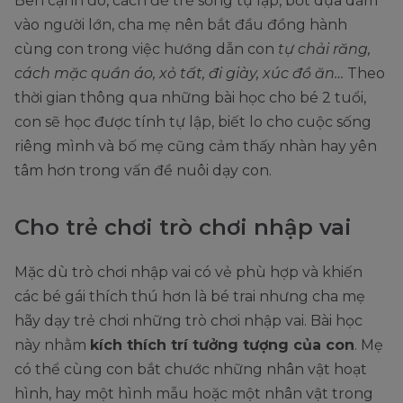
Bên cạnh đó, cách để trẻ sống tự lập, bớt dựa dẫm
vào người lớn, cha mẹ nên bắt đầu đồng hành
cùng con trong việc hướng dẫn con
tự chải răng,
cách mặc quần áo, xỏ tất, đi giày, xúc đồ ăn…
Theo
thời gian thông qua những bài học cho bé 2 tuổi,
con sẽ học được tính tự lập, biết lo cho cuộc sống
riêng mình và bố mẹ cũng cảm thấy nhàn hay yên
tâm hơn trong vấn đề nuôi dạy con.
Cho trẻ chơi trò chơi nhập vai
Mặc dù trò chơi nhập vai có vẻ phù hợp và khiến
các bé gái thích thú hơn là bé trai nhưng cha mẹ
hãy dạy trẻ chơi những trò chơi nhập vai. Bài học
này nhằm
kích thích trí tưởng tượng của con
. Mẹ
có thể cùng con bắt chước những nhân vật hoạt
hình, hay một hình mẫu hoặc một nhân vật trong