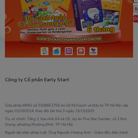
Đ
Công ty Cổ phần Early Start
1900 63 60 52
Giấy phép ĐKKD số 0106651756 do Sở Kế hoạch và Đầu tư TP Hà Nội cấp
ngày 01/10/2014, thay đổi lần thứ 3 ngày 13/11/2020
Trụ sở chính: Tầng 3, tòa nhà G4 và G5, dự án Five Star Garden, số 2 Kim
Giang, phường Khương Đình, TP. Hà Nội
Người đại diện pháp luật: Ông Nguyễn Hoàng Anh - Giám đốc điều hành