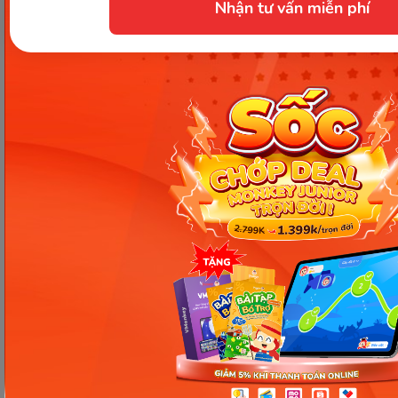
Nhận tư vấn miễn phí
[Thảo luận] Cơn thịnh nộ (ăn
vạ) của trẻ | Kỷ luật tích cực #17
Ngày 18: Vì sao bé nhanh quên
từ tiếng Anh? Cách giúp con
nhớ lâu mà không cần học
nhiều
Ngày 17: Bé nhận diện từ nhanh
qua hình ảnh – Chìa khóa giúp
con hiểu ngay không cần dịch
Ngày 16: Tăng tốc độ phản xạ và
ghi nhớ tiếng Anh – Giúp bé
hiểu và nói nhanh hơn