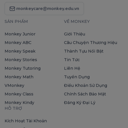
monkeycare@monkey.edu.vn
SẢN PHẨM
VỀ MONKEY
Monkey Junior
Giới Thiệu
Monkey ABC
Câu Chuyện Thương Hiệu
Monkey Speak
Thành Tựu Nổi Bật
Monkey Stories
Tin Tức
Monkey Tutoring
Liên Hệ
Monkey Math
Tuyển Dụng
VMonkey
Điều Khoản Sử Dụng
Monkey Class
Chính Sách Bảo Mật
Monkey Kindy
Đăng Ký Đại Lý
HỖ TRỢ
Kích Hoạt Tài Khoản