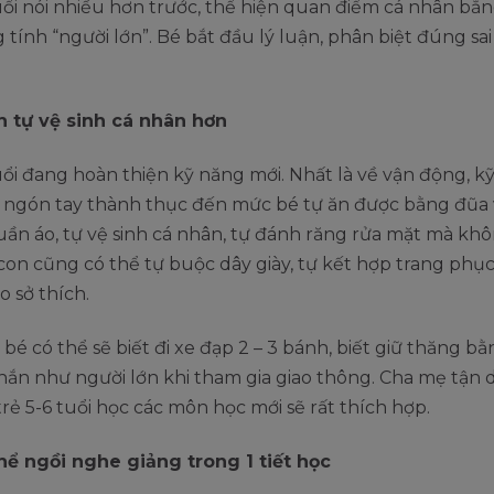
uổi nói nhiều hơn trước, thể hiện quan điểm cá nhân b
tính “người lớn”. Bé bắt đầu lý luận, phân biệt đúng sai
h tự vệ sinh cá nhân hơn
uổi đang hoàn thiện kỹ năng mới. Nhất là về vận động, k
 ngón tay thành thục đến mức bé tự ăn được bằng đũa v
ần áo, tự vệ sinh cá nhân, tự đánh răng rửa mặt mà kh
 con cũng có thể tự buộc dây giày, tự kết hợp trang phục
o sở thích.
bé có thể sẽ biết đi xe đạp 2 – 3 bánh, biết giữ thăng bằ
chắn như người lớn khi tham gia giao thông. Cha mẹ tận 
trẻ 5-6 tuổi học các môn học mới sẽ rất thích hợp.
hể ngồi nghe giảng trong 1 tiết học