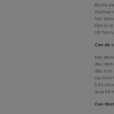
Ba mẹ dạy
thường có
học. Điều
tâm lý và
tốt hơn kh
Con đã c
Đặc điểm 
đều đếm đ
đầu tính 
các hình 
5-6 tuổi 
giúp bé 
Con thíc