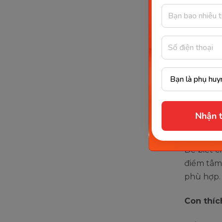
nhận thức
Cha mẹ nê
tiểu học,
trường…và
phổ thông
rất nhẹ 
Nhận t
Tâm s
Để biết c
điểm tâm 
phù hợp.
Con thíc