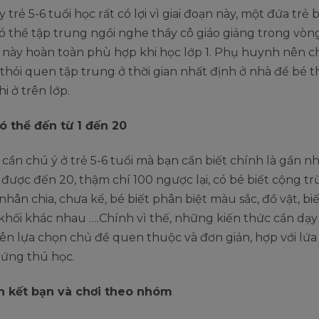
 trẻ 5-6 tuổi học rất có lợi vì giai đoạn này, một đứa trẻ 
 thể tập trung ngồi nghe thầy cô giáo giảng trong vòng 
 này hoàn toàn phù hợp khi học lớp 1. Phụ huynh nên c
 thói quen tập trung ở thời gian nhất định ở nhà để bé t
i ở trên lớp.
ó thể đến từ 1 đến 20
cần chú ý ở trẻ 5-6 tuổi mà bạn cần biết chính là gần n
ược đến 20, thậm chí 100 ngược lại, có bé biết cộng trừ
nhân chia, chưa kể, bé biết phân biệt màu sắc, đồ vật, bi
khối khác nhau ….Chính vì thế, những kiến thức cần dạy
nên lựa chọn chủ đề quen thuộc và đơn giản, hợp với lứa
hứng thú học.
h kết bạn và chơi theo nhóm