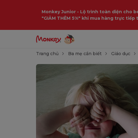
Monkey Junior - Lộ trình toàn diện cho bé
"GIẢM THÊM 5%" khi mua hàng trực tiếp 
Trang chủ
Ba mẹ cần biết
Giáo dục