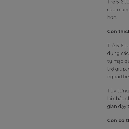
Trẻ 5-6 t
câu mang 
hơn.
Con thíc
Trẻ 5-6 t
dụng các
tự mặc qu
trợ giúp,
ngoài the
Tùy từng 
lại chắc 
gian dạy 
Con có t