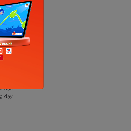
ọng.
 đi học
ọc trên
áo dục
iệc học
t
ểu đặc
ng dạy