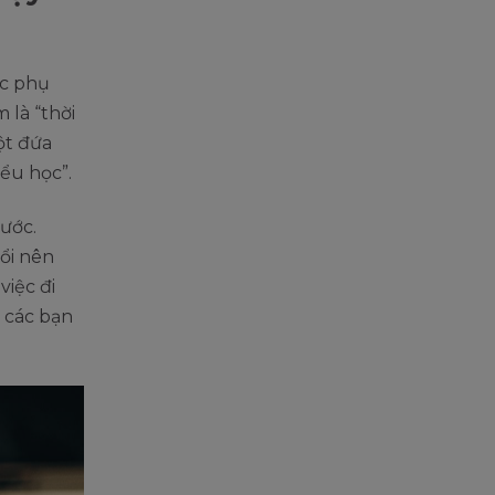
ậc phụ
 là “thời
ột đứa
iểu học”.
rước.
ổi nên
việc đi
 các bạn