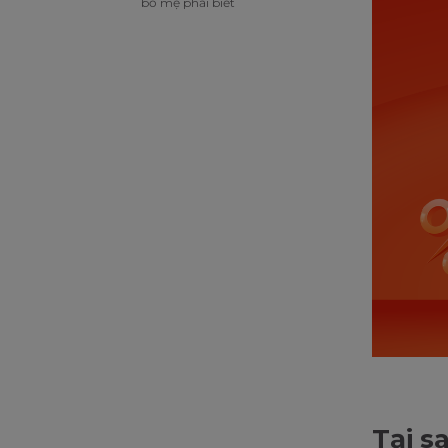
bố mẹ phải biết
Tại s