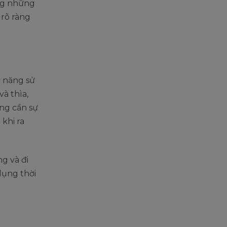
ằng những
 rõ ràng
ỹ năng sử
à thìa,
ông cần sự
 khi ra
ng và đi
dụng thời