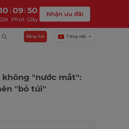
10
09
48
Nhận ưu đãi
Giờ
Phút
Giây
Bảng Giá
Tiếng việt
i không "nước mắt":
n "bỏ túi"