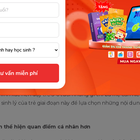
 sẵn sàng vào lớp một của trẻ 5-6 tuổi cũng rất quan tr
n dành nhiều thời gian công sức hơn để dạy trẻ về việc
 việc dậy sớm, mặc quần áo, gặp thầy cô bạn bè, về bài h
 các môn học kiến thức cần thiết theo chương trình gi
. Nếu bạn chuẩn bị đầy đủ cho con thì bé sẽ tiếp thu v
nhàng.
ư vấn miễn phí
inh lý của trẻ 5-6 tuổi mẹ cần biế
hính xác nên dạy trẻ 5-6 tuổi những gì thì ba mẹ cần hi
sinh lý của trẻ giai đoạn này để lựa chọn những nội du
h thể hiện quan điểm cá nhân hơn