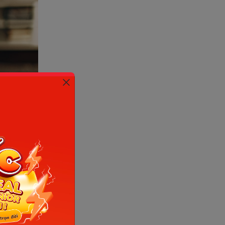
, từ chơi
ẹ tập cho
khi dạy
cho bé. Bé
 tâm lý và