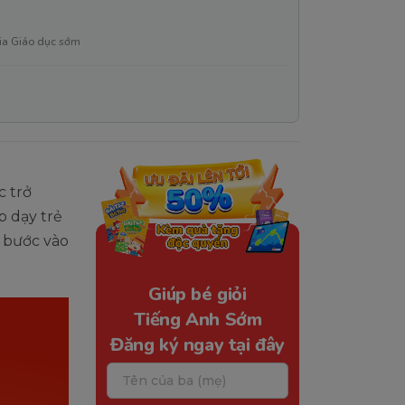
ia Giáo dục sớm
c trở
p dạy trẻ
i bước vào
Giúp bé giỏi
Tiếng Anh Sớm
Đăng ký ngay tại đây