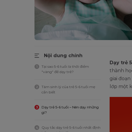
Nội dung chính
Dạy trẻ 5
Tại sao 5-6 tuổi là thời điểm
1
thành học
"vàng" để dạy trẻ?
giai đoạn
lớp một 
Tâm sinh lý của trẻ 5-6 tuổi mẹ
2
cần biết
Dạy trẻ 5-6 tuổi – Nên dạy những
3
gì?
Quy tắc dạy trẻ 5-6 tuổi nhất định
4