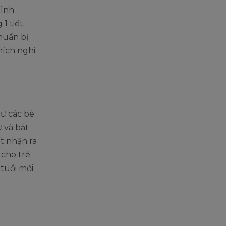
bình
1 tiết
huẩn bị
hích nghi
hư các bé
 và bắt
ết nhận ra
 cho trẻ
 tuổi mới