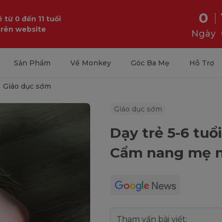
0
 từ 0 đến 11 tuổi
trên website
Ngày
Sản Phẩm
Về Monkey
Góc Ba Mẹ
Hỗ Trợ
Giáo dục sớm
Giáo dục sớm
Dạy trẻ 5-6 tuổ
Cẩm nang mẹ nê
Tham vấn bài viết: