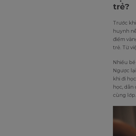
trẻ?
Trước khi
huynh nên
điểm vàng
trẻ. Từ v
Nhiều bé 
Ngược lại
khi đi họ
học, dẫn 
cùng lớp.