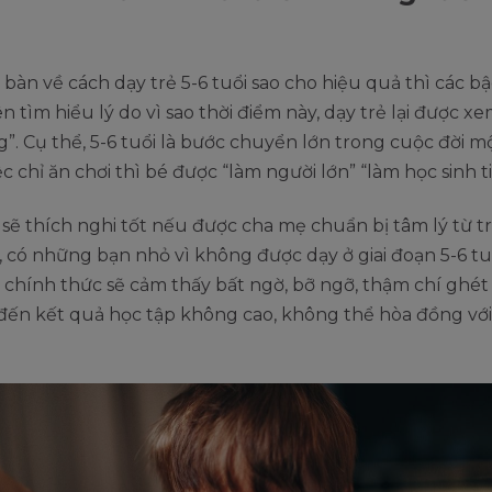
 bàn về cách dạy trẻ 5-6 tuổi sao cho hiệu quả thì các b
 tìm hiểu lý do vì sao thời điểm này, dạy trẻ lại được xem
”. Cụ thể, 5-6 tuổi là bước chuyển lớn trong cuộc đời m
iệc chỉ ăn chơi thì bé được “làm người lớn” “làm học sinh t
sẽ thích nghi tốt nếu được cha mẹ chuẩn bị tâm lý từ t
, có những bạn nhỏ vì không được dạy ở giai đoạn 5-6 tu
c chính thức sẽ cảm thấy bất ngờ, bỡ ngỡ, thậm chí ghét 
đến kết quả học tập không cao, không thể hòa đồng với