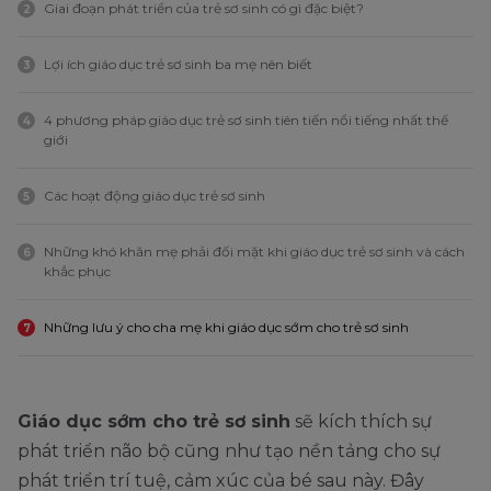
Giai đoạn phát triển của trẻ sơ sinh có gì đặc biệt?
2
Lợi ích giáo dục trẻ sơ sinh ba mẹ nên biết
3
4 phương pháp giáo dục trẻ sơ sinh tiên tiến nổi tiếng nhất thế
4
giới
Các hoạt động giáo dục trẻ sơ sinh
5
Những khó khăn mẹ phải đối mặt khi giáo dục trẻ sơ sinh và cách
6
khắc phục
Những lưu ý cho cha mẹ khi giáo dục sớm cho trẻ sơ sinh
7
Giáo dục sớm cho trẻ sơ sinh
sẽ kích thích sự
phát triển não bộ cũng như tạo nền tảng cho sự
phát triển trí tuệ, cảm xúc của bé sau này. Đây