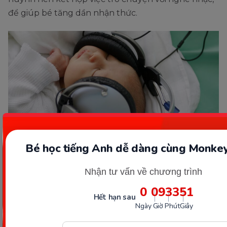
để giúp bé tăng dần nhận thức.
Bé học tiếng Anh dễ dàng cùng Monkey
Cha mẹ có thể cho bé nghe nhạc có chọn lọc để kích thích
Nhận tư vấn về chương trình
thính giác của con. (Ảnh: Sưu tầm Internet)
0
09
33
49
Hết hạn sau
Thị giác
Ngày
Giờ
Phút
Giây