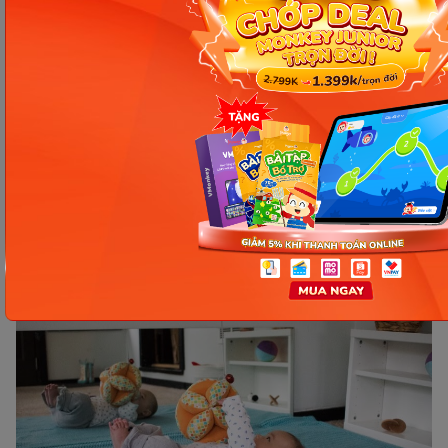
thấm nước nguội, lạnh hay nước có vị ngọt, vị chua,
vị mặn... Sau đó, lần lượt cho bé thử từng vị để kích
thích vị giác của bé.
Cầm nắm
Mẹ có thể cho bé cầm nắm các ngón tay của mình.
Bởi nếu ngay từ khi mới lọt lòng được huấn luyện
cầm nắm đồ vật con sẽ rất thông minh và lanh lợi.