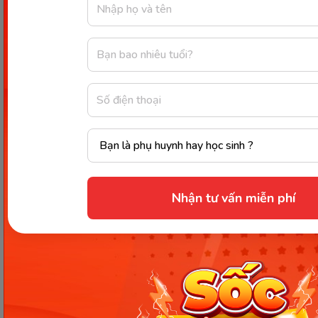
Từ 0 - 3 tháng tuổi bé chưa thể nhìn xa được và
cũng chỉ có thể nhận biết 2 màu trắng và đen. Vì
vậy, cha mẹ nên rèn luyện cho bé nhìn tranh caro
đen trắng mỗi ngày chỉ 3 phút để tăng khả năng
tập trung cho bé.
Xúc giác
Khi cho bé ti (kể cả bình hay ti mẹ), bạn hãy cố tình
để đầu ti chạm vào những vị trí khác nhau như môi
trên, cằm, má trái, má phải... Điều này giúp bé học
Nhận tư vấn miễn phí
được cách cảm nhận không gian, vị trí trên - dưới -
phải - trái.
Vị giác
Giai đoạn này mẹ có thể dùng 1 miếng khăn xô