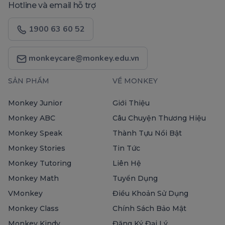
Hotline và email hỗ trợ
1900 63 60 52
monkeycare@monkey.edu.vn
SẢN PHẨM
VỀ MONKEY
Monkey Junior
Giới Thiệu
Monkey ABC
Câu Chuyện Thương Hiệu
Monkey Speak
Thành Tựu Nổi Bật
Monkey Stories
Tin Tức
Monkey Tutoring
Liên Hệ
Monkey Math
Tuyển Dụng
VMonkey
Điều Khoản Sử Dụng
Monkey Class
Chính Sách Bảo Mật
Monkey Kindy
Đăng Ký Đại Lý