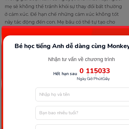
mẹ sẽ không thể tránh khỏi sự thay đổi bất thường
ở cảm xúc. Để hạn chế những cảm xúc không tốt
này tác động đến con. Mẹ bầu có thể tự tạo cho
mình những cảm xúc tích cực từ trong suy nghĩ.
Bé học tiếng Anh dễ dàng cùng Monkey
Nhận tư vấn về chương trình
0
11
50
31
Hết hạn sau
Ngày
Giờ
Phút
Giây
Giữ cảm xúc tích cực sẽ giúp thai giáo đạt hiệu quả. (Ảnh:
Sưu tầm Internet)