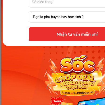
Thời gian thực hiện thai giáo nên được liên tục và
kéo dài trong suốt thai kỳ. Tại tuần thứ 4 bố mẹ có
thể chuẩn bị trước các phương pháp thai giáo
tháng thứ 2. Và tiếp tục cho các tháng tiếp theo.
Nhận tư vấn miễn phí
Đặc biệt trong ba tháng đầu rất dễ sảy thai. Vì thế
không chỉ mẹ bầu mà người bố cũng cần chú ý các
đặc điểm sức khỏe của con. Nếu có bất thường xảy
ra phải đến ngay các trung tâm y tế gần nhất để
nhận được thăm khám kịp thời.
Vừa rồi là những hướng dẫn chi tiết của Monkey về
các phương pháp
thai giáo tháng thứ 2
. Nhìn
chung các phương pháp ở tháng thai kỳ thứ 2 này
khá đơn giản và dễ thực hành. Bên cạnh đó, mẹ
bầu hãy lưu ý một vài điểm để có thể áp dụng thai