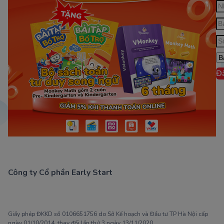
Đ
Công ty Cổ phần Early Start
1900 63 60 52
Giấy phép ĐKKD số 0106651756 do Sở Kế hoạch và Đầu tư TP Hà Nội cấp
ngày 01/10/2014, thay đổi lần thứ 3 ngày 13/11/2020