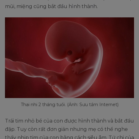
mũi, miệng cũng bắt đầu hình thành.
Thai nhi 2 tháng tuổi. (Ảnh: Sưu tầm Internet)
Trái tim nhỏ bé của con được hình thành và bắt đầu
đập. Tuy còn rất đơn giản nhưng mẹ có thể nghe
thấy nhịp tim của con bằng cách siêu âm. Tứ chi của