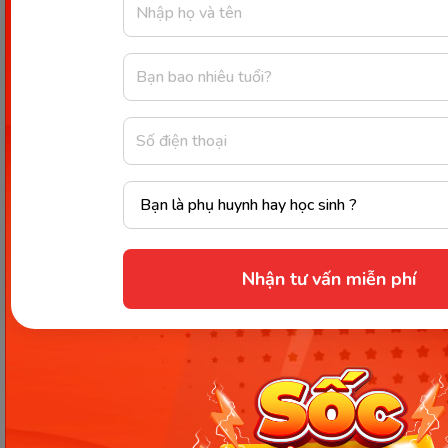
ban ngày cũng được rút ngắn, chỉ còn từ 30 – 45
phút.
Đặc điểm của bé trong độ tuổi này là: Sẽ ngủ muộn
và khó ngủ hơn; thức đòi ăn đêm hoặc nằm chơi
không muốn ngủ lại nữa. Vì vậy, giảm bớt số giấc
ngủ ban ngày và dịch chuyển thời điểm ăn của con
sát với giờ ăn trưa của cả nhà là mục tiêu quan
trọng.
Bài tập áp dụng chu kỳ Easy 2-3-4 tại nhà:
Nhận tư vấn miễn phí
7h: Cho con ăn bữa sáng (sữa và ăn dặm); thức
chơi khoảng 2 tiếng.
9h: Cho con ngủ khoảng 2 tiếng. Mẹ tranh thủ
nghỉ ngơi.
11h: Cho con ăn bữa trưa và chơi, vận động