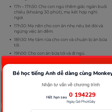
17h – 17h30: Cho con ngủ thêm giấc ngắn buổi
chiều (khoảng 30 phút), mẹ kết hợp nghỉ
ngơi.
17h30: Mẹ nên cho con ăn nhẹ nếu bé đói và
ngừng việc ăn đêm.
18h30: Mẹ tắm rửa cho con và chuẩn bị ăn bữa
tối.
19h00: Cho con ăn bữa tối và đi ngủ.
Chu kỳ Easy 2-3-4 (trẻ từ khoảng
Bé học tiếng Anh dễ dàng cùng Monkey
19-46 tuần)
Nhận tư vấn về chương trình
Chu kỳ này áp dụng khi con bạn trong giai đoạn từ
0
19
42
27
khoảng 19-46 tuần tuổi. Ban ngày, con nên ngủ
Hết hạn sau
khoảng 2 giấc và thời gian giữa các bữa ăn nên cách
Ngày
Giờ
Phút
Giây
nhau khoảng 4 tiếng. Thời gian cho mỗi giấc ngủ