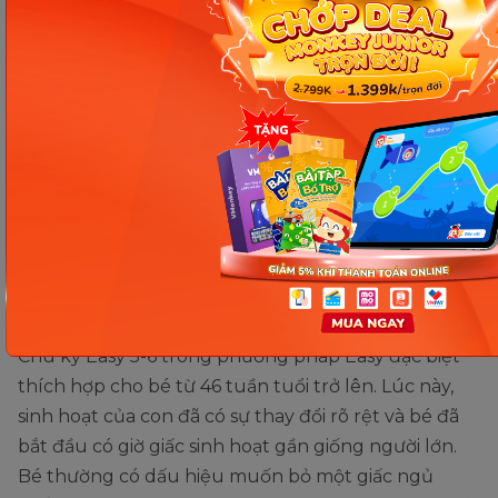
khoảng 3 tiếng.
14h: Cho con ngủ giấc trưa khoảng 1.5 – 2
tiếng.
15h30 – 16h: Cho con dậy và ăn bữa chiều.
16h – 20h: Mẹ cho con đi tắm, sau đó cho con
chơi và bú/ăn dặm bữa tối.
20h: Cho con đi ngủ và không ăn bữa đêm.
Chu kỳ Easy 5-6 (trẻ từ khoảng
46 tuần trở lên)
Chu kỳ Easy 5-6 trong phương pháp Easy đặc biệt
thích hợp cho bé từ 46 tuần tuổi trở lên. Lúc này,
sinh hoạt của con đã có sự thay đổi rõ rệt và bé đã
bắt đầu có giờ giấc sinh hoạt gần giống người lớn.
Bé thường có dấu hiệu muốn bỏ một giấc ngủ