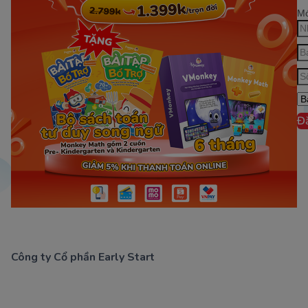
Mớ
Đ
Công ty Cổ phần Early Start
1900 63 60 52