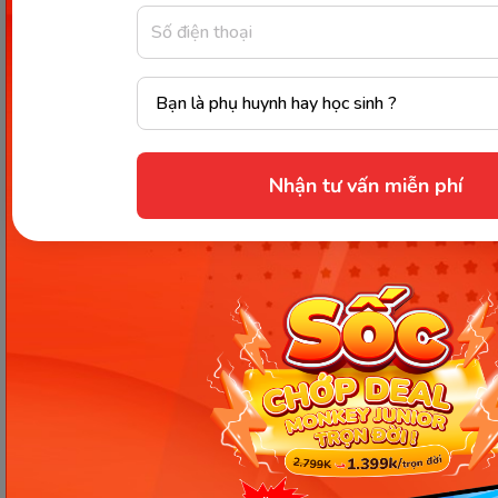
Nhận tư vấn miễn phí
Cho con nắm chặt ngón tay của cha mẹ. (Ảnh: Sưu tầm
Internet)
Hiểu được
tâm lý trẻ sơ sinh 1 tháng tuổi
và áp
dụng những hoạt động phù hợp là chìa khóa giúp
cha mẹ xây dựng mối liên kết bền chặt với con và
hỗ trợ con phát triển toàn diện. Hy vọng những
thông tin và gợi ý trong bài viết sẽ giúp ích cho
hành trình chăm sóc bé yêu của bạn. Hãy kiên