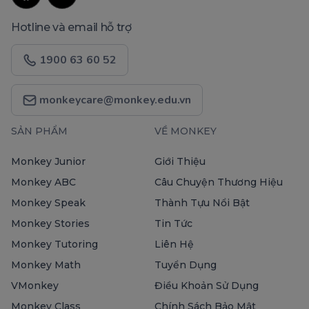
Hotline và email hỗ trợ
1900 63 60 52
monkeycare@monkey.edu.vn
SẢN PHẨM
VỀ MONKEY
Monkey Junior
Giới Thiệu
Monkey ABC
Câu Chuyện Thương Hiệu
Monkey Speak
Thành Tựu Nổi Bật
Monkey Stories
Tin Tức
Monkey Tutoring
Liên Hệ
Monkey Math
Tuyển Dụng
VMonkey
Điều Khoản Sử Dụng
Monkey Class
Chính Sách Bảo Mật