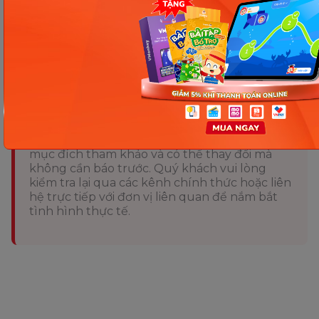
nhẫn, yêu thương và dành thời gian cho con, bạn sẽ
thấy những điều kỳ diệu!
Chia sẻ ngay
Thông tin trong bài viết được tổng hợp nhằm
mục đích tham khảo và có thể thay đổi mà
không cần báo trước. Quý khách vui lòng
kiểm tra lại qua các kênh chính thức hoặc liên
hệ trực tiếp với đơn vị liên quan để nắm bắt
tình hình thực tế.