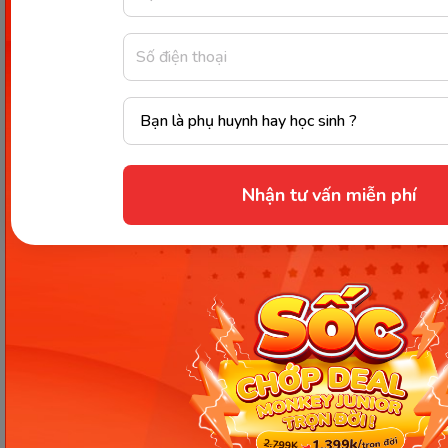
những tháng thai kỳ. Mẹ bầu có thể thực hiện bài
tập này tại nhà khoảng 5 lần cho 1 buổi tập.
Bài tập Cat -Cow ( bài tập lưng mèo): Đây là bài tập
được tác động mạnh vào khu vực xương chậu và
lưng. Cat - Cow giúp mẹ bầu giảm các cơn đau
nhức vùng lưng và vùng hông.
Nhận tư vấn miễn phí
Mong rằng những thông tin về
thai giáo tuần 16
sẽ
giúp mẹ đúc kết thêm những kinh nghiệm trong
quá trình giáo dục thai nhi. Đón xem nhiều bài viết
chất lượng về giáo dục tại Monkey nhé!
Xem thêm:
Thai giáo tuần 13 - Thời điểm “VÀNG” cho
mẹ và bé vui khỏe hạnh phúc
Chia sẻ ngay