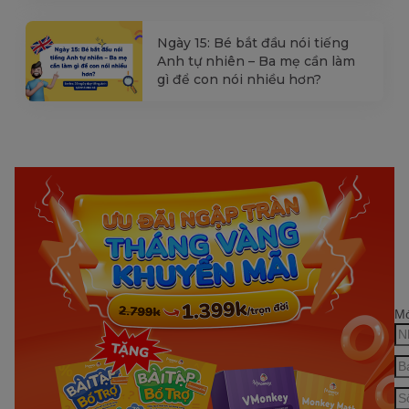
Ngày 15: Bé bắt đầu nói tiếng
Anh tự nhiên – Ba mẹ cần làm
gì để con nói nhiều hơn?
Mớ