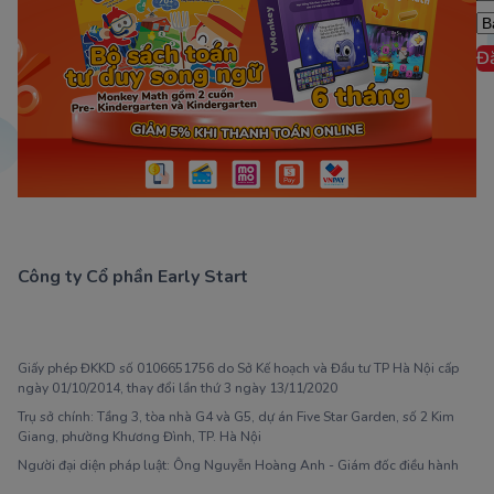
Đ
Công ty Cổ phần Early Start
1900 63 60 52
Giấy phép ĐKKD số 0106651756 do Sở Kế hoạch và Đầu tư TP Hà Nội cấp
ngày 01/10/2014, thay đổi lần thứ 3 ngày 13/11/2020
Trụ sở chính: Tầng 3, tòa nhà G4 và G5, dự án Five Star Garden, số 2 Kim
Giang, phường Khương Đình, TP. Hà Nội
Người đại diện pháp luật: Ông Nguyễn Hoàng Anh - Giám đốc điều hành