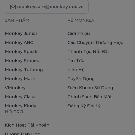
monkeycare@monkey.edu.vn
SẢN PHẨM
VỀ MONKEY
Monkey Junior
Giới Thiệu
Monkey ABC
Câu Chuyện Thương Hiệu
Monkey Speak
Thành Tựu Nổi Bật
Monkey Stories
Tin Tức
Monkey Tutoring
Liên Hệ
Monkey Math
Tuyển Dụng
VMonkey
Điều Khoản Sử Dụng
Monkey Class
Chính Sách Bảo Mật
Monkey Kindy
Đăng Ký Đại Lý
HỖ TRỢ
Kích Hoạt Tài Khoản
Hướng Dẫn Học