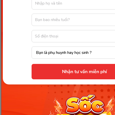
qua tính năng tra cứu từ, ôn luyện phát âm.
Hỗ trợ học luyện phát âm, xác định trọng âm chuẩn với app
Nhận tư vấn miễn phí
Say It. (Ảnh: Sưu tầm internet)
Ứng dụng Speak English
Fluently
Để luyện phát âm chuẩn Mỹ, cũng như xác định