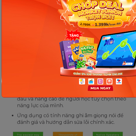
trọng âm chuẩn xác thì có thể tham khảo ứng
dụng Speak English Fluently. Bên cạnh đó, ứng
dụng này sẽ giúp mọi người tiếp cận được với vốn
từ vựng được sử dụng phổ biến mỗi ngày để ôn
luyện hiệu quả.
Ưu điểm nổi bật:
Cập nhật thêm các từ, cụm từ và thành ngữ
thông dụng hàng ngày.
Cung cấp các đoạn hội thoại, luyện phát âm,
trọng âm được chia thành 2 cấp bậc là mới bắt
đầu và nâng cao để người học tuỳ chọn theo
năng lực của mình.
Ứng dụng có tính năng ghi âm giọng nói để
đánh giá và hướng dẫn sửa lỗi chính xác.