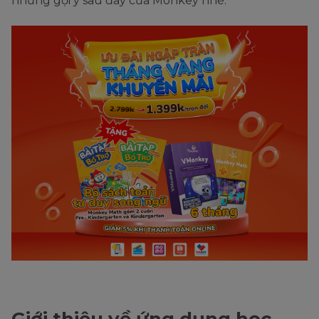
những gợi ý sau đây của Monkey nhé.
Giới thiệu về ứng dụng học