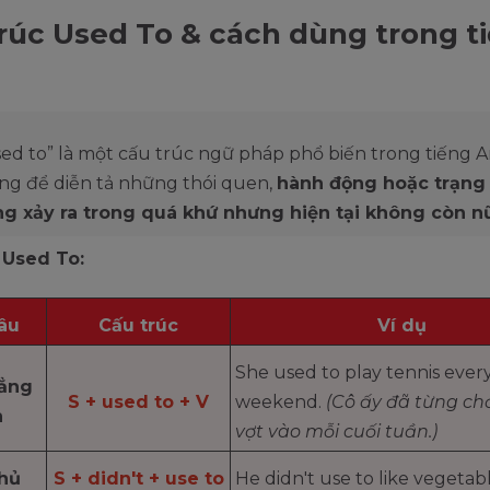
rúc Used To & cách dùng trong t
sed to” là một cấu trúc ngữ pháp phổ biến trong tiếng 
ng để diễn tả những thói quen,
hành động hoặc trạng 
ng xảy ra trong quá khứ nhưng hiện tại không còn n
 Used To:
âu
Cấu trúc
Ví dụ
She used to play tennis ever
ẳng
S + used to + V
weekend.
(Cô ấy đã từng ch
h
vợt vào mỗi cuối tuần.)
hủ
S + didn't + use to
He didn't use to like vegetab