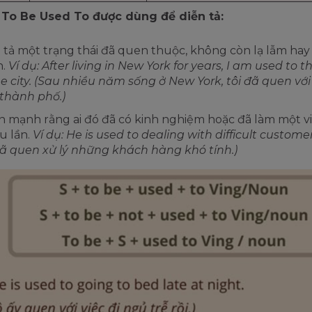
 To Be Used To được dùng để diễn tả:
 tả một trạng thái đã quen thuộc, không còn lạ lẫm hay
.
Ví dụ: After living in New York for years, I am used to t
he city. (Sau nhiều năm sống ở New York, tôi đã quen với
thành phố.)
 mạnh rằng ai đó đã có kinh nghiệm hoặc đã làm một vi
u lần.
Ví dụ: He is used to dealing with difficult custome
ã quen xử lý những khách hàng khó tính.)