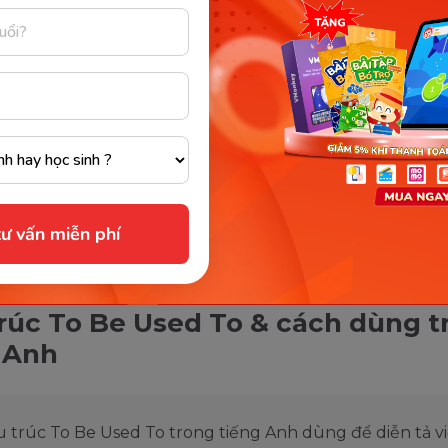
ư vấn miễn phí
Cấu trúc Used To. (Ảnh: Sưu tầm Internet)
rúc To Be Used To & cách dùng t
 Anh
 trúc To Be Used To trong tiếng Anh dùng để diễn tả vi