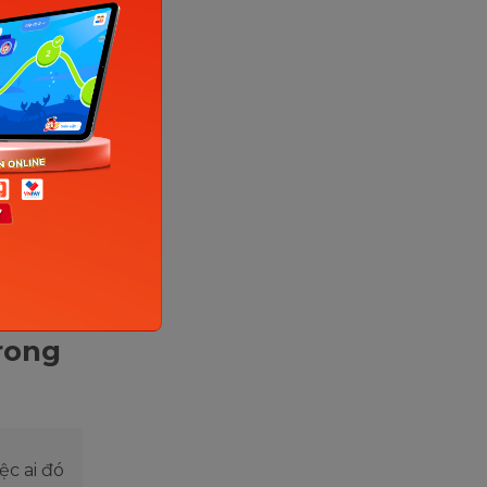
rong
ệc ai đó