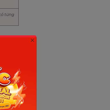
có từng
ng đã
y summer.
 đi nữa.)
 khứ
a cinema
này. -