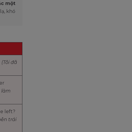
ặc một
lạ, khó
.
(Tôi đã
er
 làm
e left?
bên trái