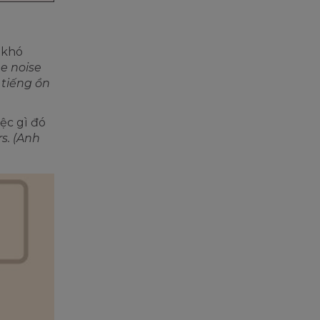
 khó
he noise
 tiếng ồn
ệc gì đó
rs. (Anh