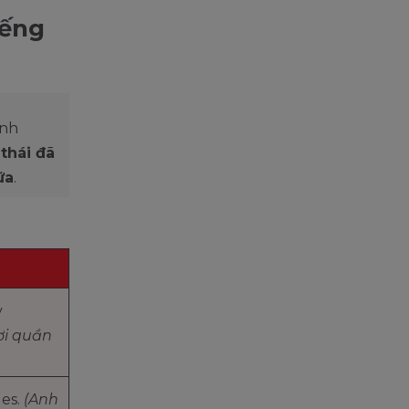
iếng
Anh
thái đã
ữa
.
y
ơi quần
les.
(Anh