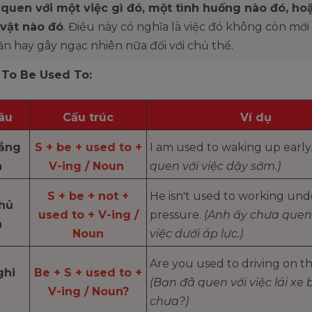
 quen với một việc gì đó, một tình huống nào đó, ho
 vật nào đó
. Điều này có nghĩa là việc đó không còn mới 
n hay gây ngạc nhiên nữa đối với chủ thể.
 To Be Used To:
âu
Cấu trúc
Ví dụ
ẳng
S + be + used to +
I am used to waking up early
h
V-ing / Noun
quen với việc dậy sớm.)
S + be + not +
He isn't used to working und
hủ
used to + V-ing /
pressure.
(Anh ấy chưa quen
h
Noun
việc dưới áp lực.)
Are you used to driving on th
ghi
Be + S + used to +
(Bạn đã quen với việc lái xe 
V-ing / Noun?
chưa?)