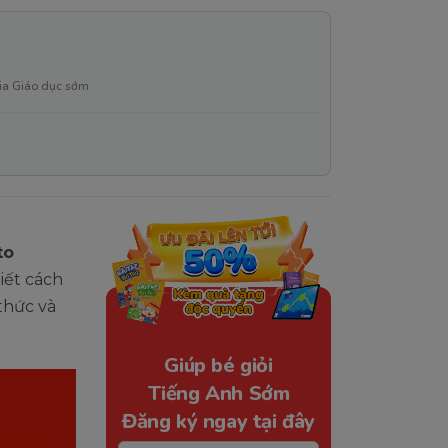
ia Giáo dục sớm
to
tiết cách
thức và
Giúp bé giỏi
Tiếng Anh Sớm
Đăng ký ngay tại đây