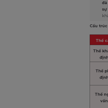
đã
sự
khă
Cấu trúc
Thể c
Thể kh
địn
Thể p
địn
Thể n
vấn