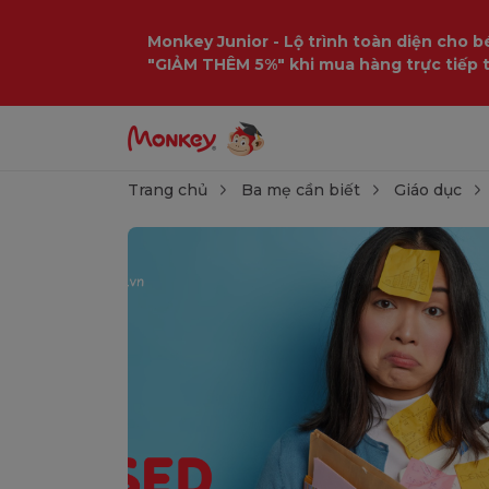
Monkey Junior - Lộ trình toàn diện cho bé
"GIẢM THÊM 5%" khi mua hàng trực tiếp 
Trang chủ
Ba mẹ cần biết
Giáo dục