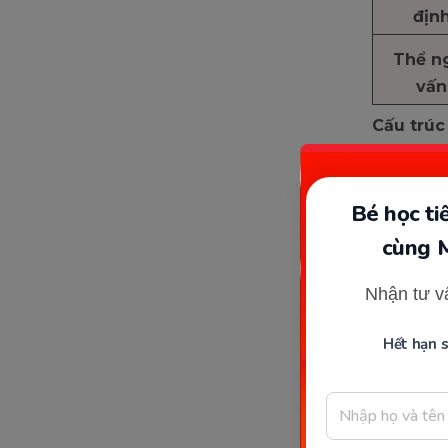
địn
Thể n
vấn
Cấu trúc
Thói
chấm
Bé học t
(Chú
cùng 
Một 
nhưn
Nhận tư v
on t
Bây 
Hết hạn 