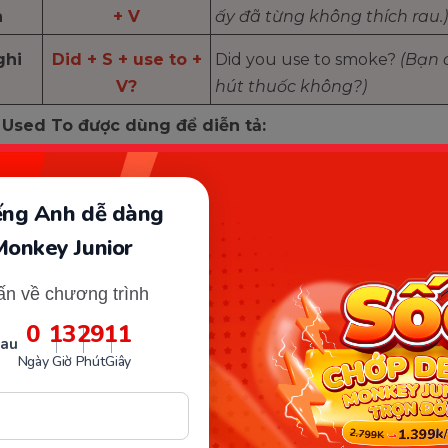
h
+ V
ấy đã từng không thích rau.)
ghi
Did + S + use to +
Did you use to smoke?
(Bạn 
V?
hút thuốc không?)
 Used To được dùng để diễn tả:
 quen hoặc hành động lặp đi lặp lại trong quá khứ như
 dứt ở hiện tại.
Ví dụ: We used to go to the beach ever
iếng Anh dễ dàng
ng tôi đã từng đi biển mỗi mùa hè. - Bây giờ không còn
Monkey Junior
trạng thái, tình huống hoặc sự thật đã đúng trong quá
g không còn đúng ở hiện tại.
Ví dụ: There used to be 
ấn về chương trình
his street. (Đã từng có một rạp chiếu phim trên con phố 
giờ không còn nữa.)
0
13
29
10
sau
Ngày
Giờ
Phút
Giây