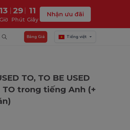
13
29
10
Nhận ưu đãi
Giờ
Phút
Giây
Bảng Giá
Tiếng việt
 USED TO, TO BE USED
TO trong tiếng Anh (+
án)