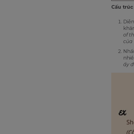
Cấu trúc
Diễn
khăn
of t
của 
Nhấn
nhiề
ấy đ