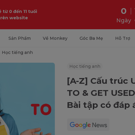
0
 từ 0 đến 11 tuổi
trên website
Ngày
Sản Phẩm
Về Monkey
Góc Ba Mẹ
Hỗ Trợ
Học tiếng anh
Học tiếng anh
[A-Z] Cấu trúc
TO & GET USED 
Bài tập có đáp 