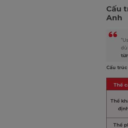
Cấu t
Anh
“U
dù
từ
Cấu trúc
Thể c
Thể kh
địn
Thể p