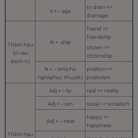
to drain =>
V + – age
drainage
friend =>
friendship
N + -ship
Thêm hậu
citizen =>
tố vào
citizenship
danh từ
N + – ism(chủ
position =>
nghĩa/học thuyết)
positivism
Adj + – ity
real => reality
Adj + – ism
social => socialism
happy =>
Adj + – ness
happiness
Thêm hậu