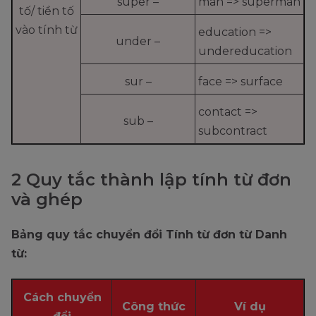
super –
man => superman
tố/ tiền tố
vào tính từ
education =>
under –
undereducation
sur –
face => surface
contact =>
sub –
subcontract
2 Quy tắc thành lập tính từ đơn
và ghép
Bảng quy tắc chuyển đổi Tính từ đơn từ Danh
từ:
Cách chuyển
Công thức
Ví dụ