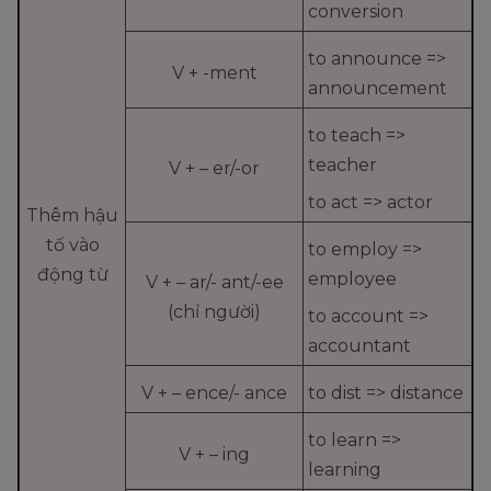
conversion
to announce =>
V + -ment
announcement
to teach =>
teacher
V + – er/-or
to act => actor
Thêm hậu
tố vào
to employ =>
động từ
employee
V + – ar/- ant/-ee
(chỉ người)
to account =>
accountant
V + – ence/- ance
to dist => distance
to learn =>
V + – ing
learning