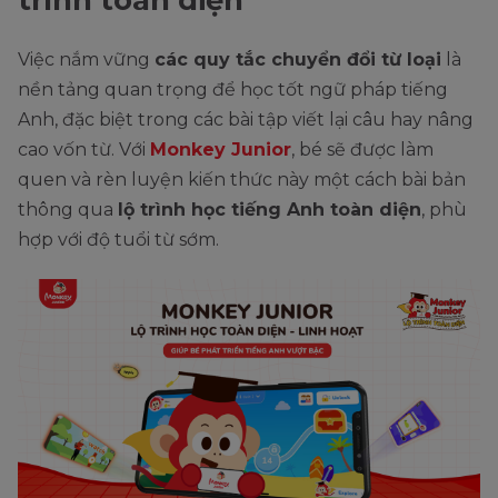
completion
complete
complete
completely
Việc nắm vững
các quy tắc chuyển đổi từ loại
là
connection
connect
connective
connectively
nền tảng quan trọng để học tốt ngữ pháp tiếng
conclusion
conclude
conclusive
conclusively
Anh, đặc biệt trong các bài tập viết lại câu hay nâng
day
daily
daily
cao vốn từ. Với
Monkey Junior
, bé sẽ được làm
death
die
dead
quen và rèn luyện kiến thức này một cách bài bản
danger
endanger
dangerous
dangerously
thông qua
lộ trình học tiếng Anh toàn diện
, phù
hợp với độ tuổi từ sớm.
dark
darken
dark
darkly
division
divide
divisional
divisionally
decision
decide
decisive
decisively
definition
define
definite
definitely
destruction
destroy
destructive
destructively
devotion
devote
devotional
devotionally
derivation
derive
derivative
dervatively
ego
egoistic
egoistically