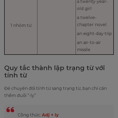
a twenty-year-
old girl
a twelve-
chapter novel
1 nhóm từ
an eight-day trip
an air-to-air
missile
Quy tắc thành lập trạng từ với
tính từ
Để chuyển đổi tính từ sang trạng từ, bạn chỉ cần
thêm đuôi “-ly”
Công thức:
Adj + ly