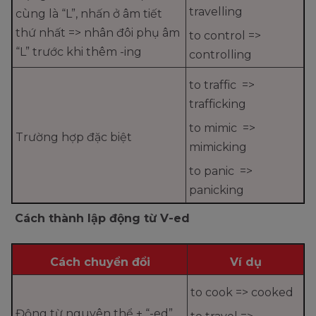
travelling
cùng là “L”, nhấn ở âm tiết
thứ nhất => nhân đôi phụ âm
to control =>
“L” trước khi thêm -ing
controlling
to traffic =>
trafficking
to mimic =>
Trường hợp đặc biệt
mimicking
to panic =>
panicking
Cách thành lập động từ V-ed
Cách chuyển đổi
Ví dụ
to cook => cooked
Động từ nguyên thể + “-ed”