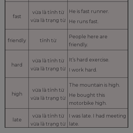
He is fast runner.
vừa là tính từ
fast
vừa là trạng từ
He runs fast.
People here are
friendly
tính từ
friendly.
It’s hard exercise.
vừa là tính từ
hard
vừa là trạng từ
I work hard.
The mountain is high.
vừa là tính từ
high
He bought this
vừa là trạng từ
motorbike high.
vừa là tính từ
I was late. I had meeting
late
vừa là trạng từ
late.