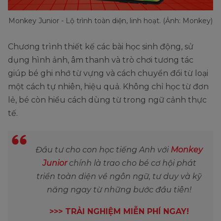
end
end
endless
endlessly
Monkey Junior - Lộ trình toàn diện, linh hoạt. (Ảnh: Monkey)
emotion
emote
emotional
amotionally
Chương trình thiết kế các bài học sinh động, sử
dụng hình ảnh, âm thanh và trò chơi tương tác
giúp bé ghi nhớ từ vựng và cách chuyển đổi từ loại
một cách tự nhiên, hiệu quả. Không chỉ học từ đơn
lẻ, bé còn hiểu cách dùng từ trong ngữ cảnh thực
tế.
Đầu tư cho con học tiếng Anh với
Monkey
Junior
chính là trao cho bé cơ hội phát
triển toàn diện về ngôn ngữ, tư duy và kỹ
năng ngay từ những bước đầu tiên!
>>> TRẢI NGHIỆM MIỄN PHÍ NGAY!