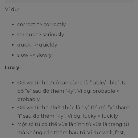
Ví dụ:
correct => correctly
serious => seriously
quick => quickly
slow => slowly
Lưu ý:
Đối với tính từ có tận cùng là “-able/ -ible”, ta
bỏ “e” sau đó thêm “-ly”. Ví dụ: probable >
probably
Đối với tính từ kết thúc là “-y” thì đổi “y” thành
“i” sau đó thêm “-ly”. Ví dụ: lucky > luckily
Một số từ có thể vừa là tính từ vừa là trạng từ
mà không cần thêm hậu tố. Ví dụ: well, fast,