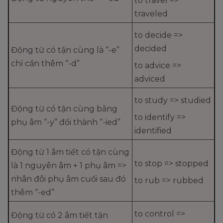
to travel =>
traveled
to decide =>
decided
Động từ có tận cùng là “-e”
chỉ cần thêm “-d”
to advice =>
adviced
to study => studied
Động từ có tận cùng bằng
to identify =>
phụ âm “-y” đổi thành “-ied”
identified
Động từ 1 âm tiết có tận cùng
to stop => stopped
là 1 nguyên âm + 1 phụ âm =>
nhân đôi phụ âm cuối sau đó
to rub => rubbed
thêm “-ed”
to control =>
Động từ có 2 âm tiết tận