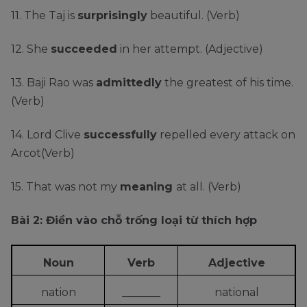
11. The Taj is
surprisingly
beautiful. (Verb)
12. She
succeeded
in her attempt. (Adjective)
13. Baji Rao was
admittedly
the greatest of his time.
(Verb)
14. Lord Clive
successfully
repelled every attack on
Arcot(Verb)
15. That was not my
meaning
at all. (Verb)
Bài 2: Điền vào chỗ trống loại từ thích hợp
Noun
Verb
Adjective
nation
_______
national