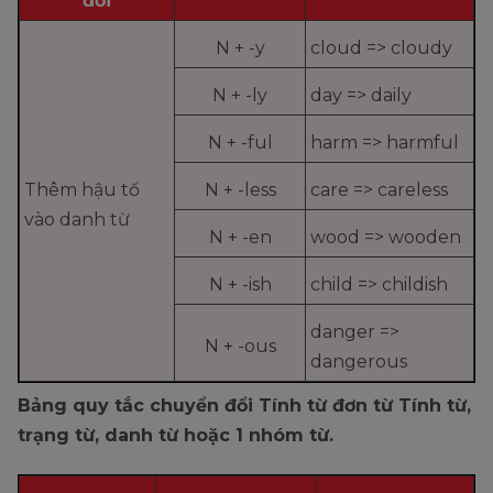
đổi
N + -y
cloud => cloudy
N + -ly
day => daily
N + -ful
harm => harmful
Thêm hậu tố
N + -less
care => careless
vào danh từ
N + -en
wood => wooden
N + -ish
child => childish
danger =>
N + -ous
dangerous
Bảng quy tắc chuyển đổi Tính từ đơn từ Tính từ,
trạng từ, danh từ hoặc 1 nhóm từ.