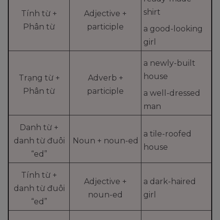
shirt
Tính từ +
Adjective +
Phân từ
participle
a good-looking
girl
a newly-built
house
Trạng từ +
Adverb +
Phân từ
participle
a well-dressed
man
Danh từ +
a tile-roofed
danh từ đuôi
Noun + noun-ed
house
“ed”
Tính từ +
Adjective +
a dark-haired
danh từ đuôi
noun-ed
girl
“ed”