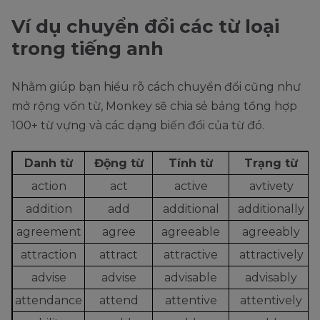
It’s well.
vừa là tính từ
Ví dụ chuyển đổi các từ loại
well
I hope my sister is doing
vừa là trạng từ
trong tiếng anh
well.
Nhằm giúp bạn hiểu rõ cách chuyển đổi cũng như
mở rộng vốn từ, Monkey sẽ chia sẻ bảng tổng hợp
100+ từ vựng và các dạng biến đổi của từ đó.
Danh từ
Động từ
Tính từ
Trạng từ
action
act
active
avtivety
addition
add
additional
additionally
agreement
agree
agreeable
agreeably
attraction
attract
attractive
attractively
advise
advise
advisable
advisably
attendance
attend
attentive
attentively