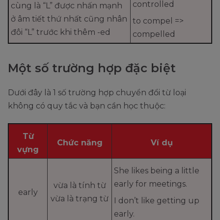
controlled
cùng là “L” được nhấn mạnh
ở âm tiết thứ nhất cũng nhân
to compel =>
đôi “L” trước khi thêm -ed
compelled
Một số trường hợp đặc biệt
Dưới đây là 1 số trường hợp chuyển đổi từ loại
không có quy tắc và bạn cần học thuộc:
Từ
Chức năng
Ví dụ
vựng
She likes being a little
early for meetings.
vừa là tính từ
early
vừa là trạng từ
I don’t like getting up
early.