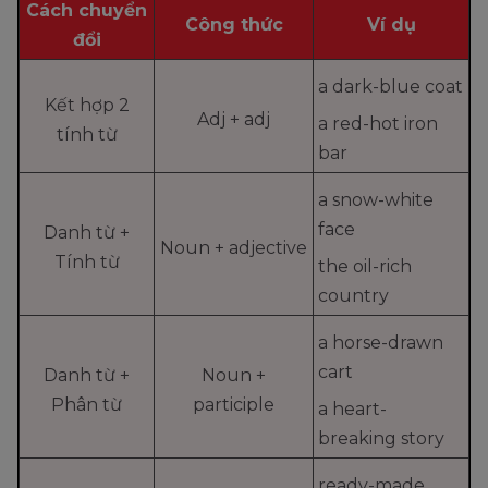
Cách chuyển
Công thức
Ví dụ
đổi
a dark-blue coat
Kết hợp 2
Adj + adj
a red-hot iron
tính từ
bar
a snow-white
face
Danh từ +
Noun + adjective
Tính từ
the oil-rich
country
a horse-drawn
cart
Danh từ +
Noun +
Phân từ
participle
a heart-
breaking story
ready-made