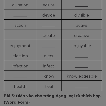
duration
edure
_______
_______
devide
divisible
action
_______
active
_______
create
creative
enjoyment
_______
enjoyable
election
elect
_______
infection
infect
_______
_______
know
knowledgeable
health
heal
_______
Bài 3: Điền vào chỗ trống dạng loại từ thích hợp
(Word Form)