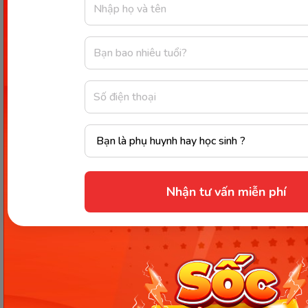
ambition
ambitiuous
ambitiously
awesome/
awe
awe
awful
awfully
analyst
analyse
analytical
analytically
answer
answer
answerable
answerably
black
blacken
black
blackishly
beauty
beautify
beautiful
bautifully
book
book
bookish
bookishly
Nhận tư vấn miễn phí
belief
believe
believable
believablely
blood
bleed
bloody
bloodily
benefit
benefit
beneficial
beneficialy
base
base
basic
basically
breadth
broaden
broad
broadly
brilliance
brilliant
brilliantly