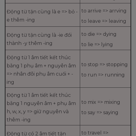
to arrive => arrving
Động từ tận cùng là e => bỏ -
e thêm -ing
to leave => leaving
to die => dying
Động từ tận cùng là -ie đổi
thành -y thêm -ing
to lie => lying
Động từ 1 âm tiết kết thúc
to stop => stopping
bằng 1 phụ âm + nguyên âm
=> nhân đôi phụ âm cuối + -
to run => running
ing
Động từ 1 âm tiết kết thúc
to mix => mixing
bằng 1 nguyên âm + phụ âm
h, w, x, y => giữ nguyên và
to say => saying
thêm -ing
to travel =>
Động từ có 2 âm tiết tận