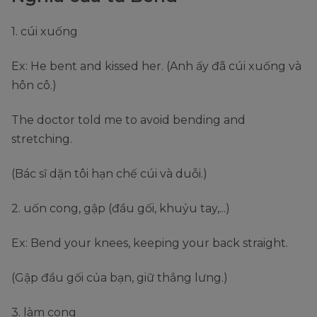
1. cúi xuống
Ex: He bent and kissed her. (Anh ấy đã cúi xuống và
hôn cô.)
The doctor told me to avoid bending and
stretching.
(Bác sĩ dặn tôi hạn chế cúi và duỗi.)
2. uốn cong, gập (đầu gối, khuỷu tay,...)
Ex: Bend your knees, keeping your back straight.
(Gập đầu gối của bạn, giữ thẳng lưng.)
3. làm cong