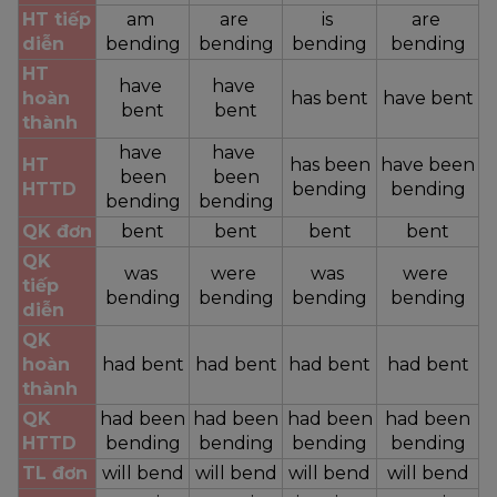
HT tiếp 
am 
are 
is 
are 
diễn
bending
bending
bending
bending
HT 
have 
have 
hoàn 
has bent
have bent
bent
bent
thành
have 
have 
HT 
has been
have been
been
been
HTTD
bending
bending
bending
bending
QK đơn
bent
bent
bent
bent
QK 
was 
were 
was 
were 
tiếp 
bending
bending
bending
bending
diễn
QK 
hoàn 
had bent
had bent
had bent
had bent
thành
QK 
had been
had been
had been
had been
HTTD
bending
bending
bending
bending
TL đơn
will bend
will bend
will bend
will bend