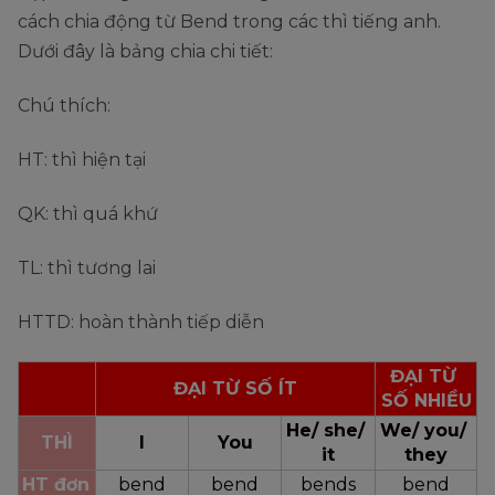
cách chia động từ Bend trong các thì tiếng anh.
Dưới đây là bảng chia chi tiết:
Chú thích:
HT: thì hiện tại
QK: thì quá khứ
TL: thì tương lai
HTTD: hoàn thành tiếp diễn
ĐẠI TỪ 
ĐẠI TỪ SỐ ÍT
SỐ NHIỀU
He/ she/ 
We/ you/ 
THÌ
I
You
it
they
HT đơn
bend
bend
bends
bend