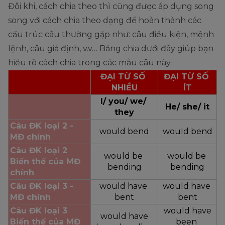
Đôi khi, cách chia theo thì cũng được áp dụng song
song với cách chia theo dạng để hoàn thành các
cấu trúc câu thường gặp như: câu điều kiện, mệnh
lệnh, câu giả định, v.v… Bảng chia dưới đây giúp bạn
hiểu rõ cách chia trong các mẫu câu này.
ĐẠI TỪ SỐ 
ĐẠI TỪ SỐ 
NHIỀU
ÍT
I/ you/ we/ 
He/ she/ it
they
Câu ĐK loại 2 - 
would bend
would bend
MĐ chính
Câu ĐK loại 2
would be 
would be 
Biến thế của MĐ 
bending
bending
chính
Câu ĐK loại 3 - 
would have 
would have 
MĐ chính
bent
bent
Câu ĐK loại 3
would have
would have
Biến thế của MĐ 
been 