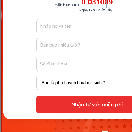
0
03
10
08
#English General
Chia sẻ ngay
Hết hạn sau
Ngày
Giờ
Phút
Giây
Thông tin trong bài viết được tổng hợp nhằm
mục đích tham khảo và có thể thay đổi mà
không cần báo trước. Quý khách vui lòng
kiểm tra lại qua các kênh chính thức hoặc liên
hệ trực tiếp với đơn vị liên quan để nắm bắt
tình hình thực tế.
Nhận tư vấn miễn phí