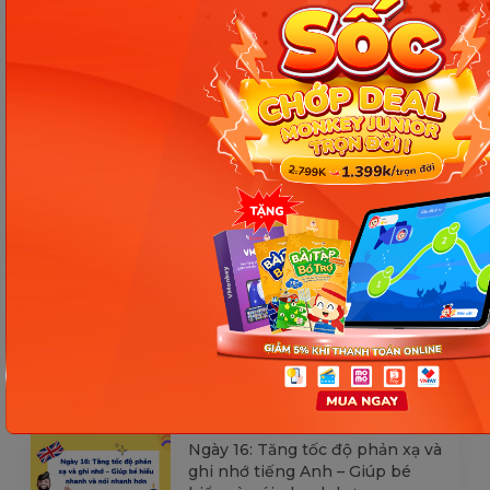
Các Bài Viết Mới Nhất
[Thảo luận] Cơn thịnh nộ (ăn
vạ) của trẻ | Kỷ luật tích cực #17
Ngày 18: Vì sao bé nhanh quên
từ tiếng Anh? Cách giúp con
nhớ lâu mà không cần học
nhiều
Ngày 17: Bé nhận diện từ nhanh
qua hình ảnh – Chìa khóa giúp
con hiểu ngay không cần dịch
Ngày 16: Tăng tốc độ phản xạ và
ghi nhớ tiếng Anh – Giúp bé