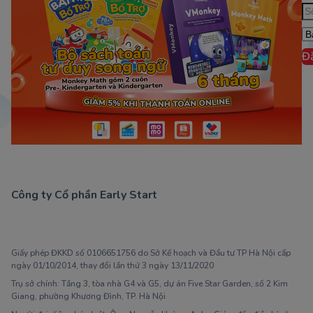
Đ
Công ty Cổ phần Early Start
1900 63 60 52
Giấy phép ĐKKD số 0106651756 do Sở Kế hoạch và Đầu tư TP Hà Nội cấp
ngày 01/10/2014, thay đổi lần thứ 3 ngày 13/11/2020
Trụ sở chính: Tầng 3, tòa nhà G4 và G5, dự án Five Star Garden, số 2 Kim
Giang, phường Khương Đình, TP. Hà Nội