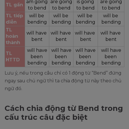
am going
are going
is going
are going
TL gần
to bend
to bend
to bend
to bend
TL tiếp 
will be 
will be 
will be 
will be 
diễn
bending
bending
bending
bending
TL 
will have 
will have 
will have 
will have 
hoàn 
bent
bent
bent
bent
thành
will have
will have
will have
will have
TL 
been 
been 
been 
been 
HTTD
bending
bending
bending
bending
Lưu ý, nếu trong câu chỉ có 1 động từ “Bend” đứng
ngay sau chủ ngữ thì ta chia động từ này theo chủ
ngữ đó.
Cách chia động từ Bend trong
cấu trúc câu đặc biệt