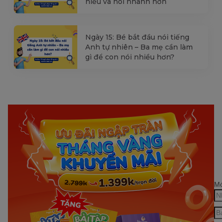
hiểu và nói nhanh hơn
Ngày 15: Bé bắt đầu nói tiếng
Anh tự nhiên – Ba mẹ cần làm
gì để con nói nhiều hơn?
Mớ