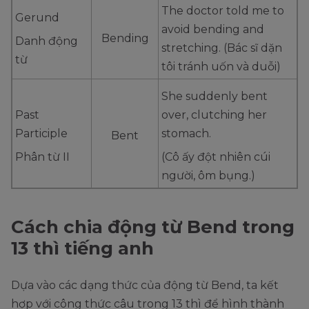
The doctor told me to
Gerund
avoid bending and
Bending
Danh động
stretching. (Bác sĩ dặn
từ
tôi tránh uốn và duỗi)
She suddenly bent
Past
over, clutching her
Participle
stomach.
Bent
Phân từ II
(Cô ấy đột nhiên cúi
người, ôm bụng.)
Cách chia động từ Bend trong
13 thì tiếng anh
Dựa vào các dạng thức của động từ Bend, ta kết
hợp với công thức câu trong 13 thì để hình thành