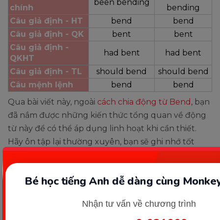
been bending
chính
bending
Câu giả định - HT
bend
bend
Câu giả định - QK
bent
bent
Câu giả định - 
had bent
had bent
QKHT
Câu giả định - TL
should bend
should bend
Câu mệnh lệnh
bend
bend
Qua bài viết này, ngoài
cách chia động từ Bend
, bạn
đã nắm được những kiến thức tổng quan về động
từ này để có thể áp dụng linh hoạt khi cần thiết.
Hãy ôn tập lại thường xuyên, bạn sẽ ghi nhớ tốt
phần ngữ pháp về động từ Bend hiệu quả và chính
xác.
Bé học tiếng Anh dễ dàng cùng Monkey
Chúc các bạn học tốt!
Nhận tư vấn về chương trình
Nguồn tham khảo