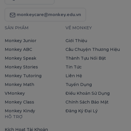
monkeycare@monkey.edu.vn
SẢN PHẨM
VỀ MONKEY
Monkey Junior
Giới Thiệu
Monkey ABC
Câu Chuyện Thương Hiệu
Monkey Speak
Thành Tựu Nổi Bật
Monkey Stories
Tin Tức
Monkey Tutoring
Liên Hệ
Monkey Math
Tuyển Dụng
VMonkey
Điều Khoản Sử Dụng
Monkey Class
Chính Sách Bảo Mật
Monkey Kindy
Đăng Ký Đại Lý
HỖ TRỢ
Kích Hoạt Tài Khoản