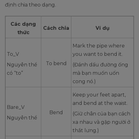
định chia theo dạng.
Các dạng
Cách chia
Ví dụ
thức
Mark the pipe where
To_V
you want to bend it.
To bend
Nguyên thể
(Đánh dấu đường ống
có “to”
mà bạn muốn uốn
cong nó.)
Keep your feet apart,
and bend at the waist.
Bare_V
Bend
(Giữ chân của bạn cách
Nguyên thể
xa nhau và gập người ở
thắt lưng.)