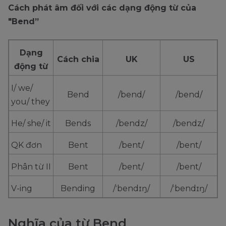
Cách phát âm đối với các dạng động từ của
"Bend”
Dạng
Cách chia
UK
US
động từ
I/ we/
Bend
/bend/
/bend/
you/ they
He/ she/ it
Bends
/bendz/
/bendz/
QK đơn
Bent
/bent/
/bent/
Phân từ II
Bent
/bent/
/bent/
V-ing
Bending
/ˈbendɪŋ/
/ˈbendɪŋ/
Nghĩa của từ Bend