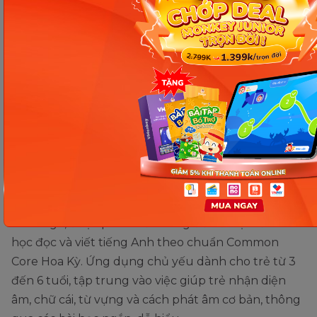
hoặc Duolingo ABC.
Chi phí:
Miễn phí 100% trên cả Android và iOS, tuy
nhiên có hiển thị quảng cáo.
Duolingo ABC – Ứng dụng học
đọc tiếng Anh theo chuẩn Mỹ
cho trẻ mầm non
Duolingo ABC là một nhánh trong hệ sinh thái
Duolingo, được phát triển riêng để hỗ trợ trẻ em
học đọc và viết tiếng Anh theo chuẩn Common
Core Hoa Kỳ. Ứng dụng chủ yếu dành cho trẻ từ 3
đến 6 tuổi, tập trung vào việc giúp trẻ nhận diện
âm, chữ cái, từ vựng và cách phát âm cơ bản, thông