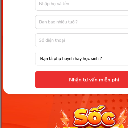
Không có lộ trình học rõ ràng, thiếu phân cấp
độ và thiếu hệ thống luyện tập.
Không tích hợp công nghệ AI, không có tính
năng chấm phát âm hoặc nhận diện giọng nói.
Chất lượng âm thanh và hình ảnh ở mức
trung bình, chưa thực sự thu hút với trẻ nhỏ.
Không có nội dung luyện kỹ năng đọc hiểu
hay viết tiếng Anh.
Phần game lặp lại, dễ gây nhàm chán nếu sử
dụng lâu dài.
Nhận tư vấn miễn phí
Đối tượng phù hợp:
Trẻ từ 3 đến 6 tuổi đang làm quen với tiếng
Anh ở mức cơ bản.
Phù hợp dùng thử trước khi chuyển sang các
app chuyên sâu như Monkey Junior, Babilala,