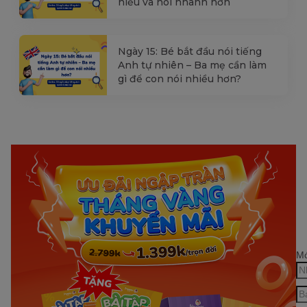
hiểu và nói nhanh hơn
Ngày 15: Bé bắt đầu nói tiếng
Anh tự nhiên – Ba mẹ cần làm
gì để con nói nhiều hơn?
Mớ