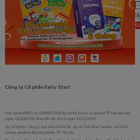
Đ
Công ty Cổ phần Early Start
1900 63 60 52
Giấy phép ĐKKD số 0106651756 do Sở Kế hoạch và Đầu tư TP Hà Nội cấp
ngày 01/10/2014, thay đổi lần thứ 3 ngày 13/11/2020
Trụ sở chính: Tầng 3, tòa nhà G4 và G5, dự án Five Star Garden, số 2 Kim
Giang, phường Khương Đình, TP. Hà Nội