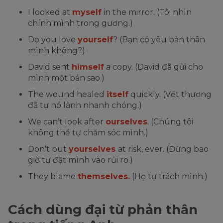
I looked at
myself
in the mirror. (Tôi nhìn
chính mình trong gương.)
Do you love
yourself
? (Bạn có yêu bản thân
mình không?)
David sent
himself
a copy. (David đã gửi cho
mình một bản sao.)
The wound healed
itself
quickly. (Vết thương
đã tự nó lành nhanh chóng.)
We can’t look after
ourselves
. (Chúng tôi
không thể tự chăm sóc mình.)
Don't put
yourselves
at risk, ever. (Đừng bao
giờ tự đặt mình vào rủi ro.)
They blame
themselves.
(Họ tự trách mình.)
Cách dùng đại từ phản thân