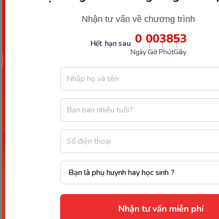
1. himself
Nhận tư vấn về chương trình
2. ourselves
0
00
38
53
Hết hạn sau
3. myself
Ngày
Giờ
Phút
Giây
4. yourself
5. ourselves
6. himself
7. themselves
8. itself
9. herself
Nhận tư vấn miễn phí