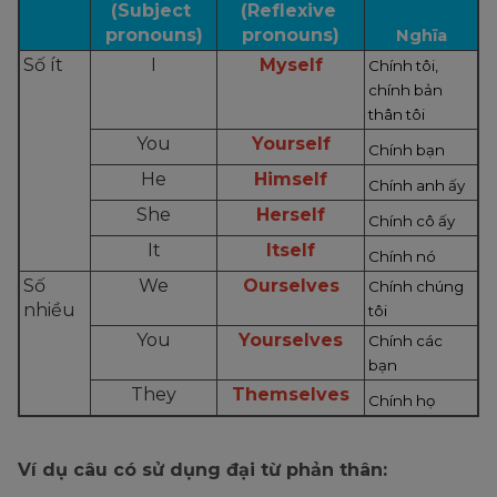
(Subject 
(Reflexive 
pronouns)
pronouns)
Nghĩa
Số ít
I
Myself
Chính tôi, 
chính bản 
thân tôi
You
Yourself
Chính bạn
He
Himself
Chính anh ấy
She
Herself
Chính cô ấy
It
Itself
Chính nó
Số 
We
Ourselves
Chính chúng 
nhiều
tôi
You
Yourselves
Chính các 
bạn
They
Themselves
Chính họ
Ví dụ câu có sử dụng đại từ phản thân: