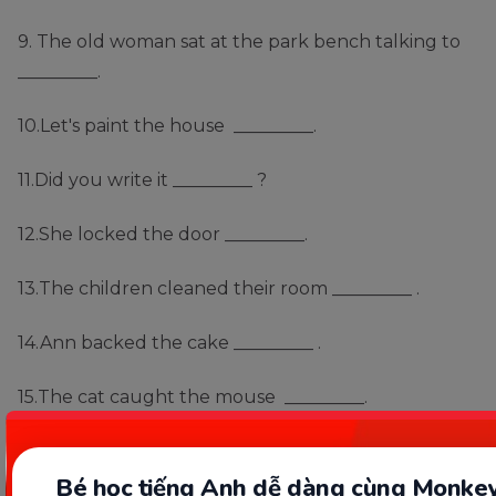
9. The old woman sat at the park bench talking to
_________.
10.Let's paint the house _________.
11.Did you write it _________ ?
12.She locked the door _________.
13.The children cleaned their room _________ .
14.Ann backed the cake _________ .
15.The cat caught the mouse _________.
Đáp án:
Bé học tiếng Anh dễ dàng cùng Monkey