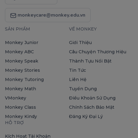
monkeycare@monkey.edu.vn
SẢN PHẨM
VỀ MONKEY
Monkey Junior
Giới Thiệu
Monkey ABC
Câu Chuyện Thương Hiệu
Monkey Speak
Thành Tựu Nổi Bật
Monkey Stories
Tin Tức
Monkey Tutoring
Liên Hệ
Monkey Math
Tuyển Dụng
VMonkey
Điều Khoản Sử Dụng
Monkey Class
Chính Sách Bảo Mật
Monkey Kindy
Đăng Ký Đại Lý
HỖ TRỢ
Kích Hoạt Tài Khoản