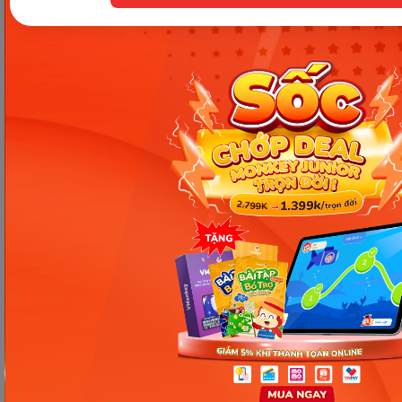
10. ourselves
11. yourself
12. herself
13. themselves
14. herself
15. itself
Trên đây là toàn bộ kiến thức cần nhớ về
đại từ
phản thân
(Reflexive pronouns). Monkey hy vọng
bạn đã hiểu rõ và biết cách áp dụng chính xác khi
sử dụng đại từ này trong văn viết cũng như văn nói
tiếng Anh nhé.