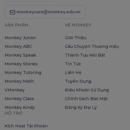
monkeycare@monkey.edu.vn
SẢN PHẨM
VỀ MONKEY
Monkey Junior
Giới Thiệu
Monkey ABC
Câu Chuyện Thương Hiệu
Monkey Speak
Thành Tựu Nổi Bật
Monkey Stories
Tin Tức
Monkey Tutoring
Liên Hệ
Monkey Math
Tuyển Dụng
VMonkey
Điều Khoản Sử Dụng
Monkey Class
Chính Sách Bảo Mật
Monkey Kindy
Đăng Ký Đại Lý
HỖ TRỢ
Kích Hoạt Tài Khoản