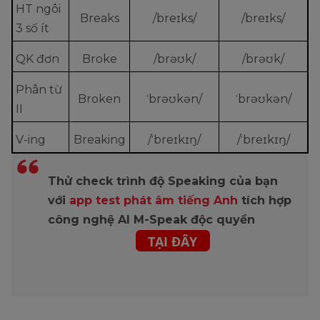
HT ngôi
Breaks
/breɪks/
/breɪks/
3 số ít
QK đơn
Broke
/brəʊk/
/brəʊk/
Phân từ
Broken
ˈbrəʊkən/
ˈbrəʊkən/
II
V-ing
Breaking
/ˈbreɪkɪŋ/
/ˈbreɪkɪŋ/
Thử check trình độ Speaking của bạn
với
app test phát âm tiếng Anh
tích hợp
công nghệ AI M-Speak độc quyền