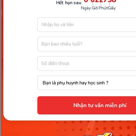
Hết hạn sau
Ngày
Giờ
Phút
Giây
Thông tin trong bài viết được tổng hợp nhằm
mục đích tham khảo và có thể thay đổi mà
không cần báo trước. Quý khách vui lòng
kiểm tra lại qua các kênh chính thức hoặc liên
hệ trực tiếp với đơn vị liên quan để nắm bắt
tình hình thực tế.
Nhận tư vấn miễn phí
Các Bài Viết Mới Nhất