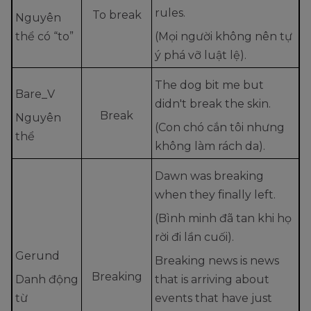
rules.
To break
Nguyên
thể có “to”
(Mọi người không nên tự
ý phá vỡ luật lệ).
The dog bit me but
Bare_V
didn't break the skin.
Break
Nguyên
(Con chó cắn tôi nhưng
thể
không làm rách da).
Dawn was breaking
when they finally left.
(Bình minh đã tan khi họ
rời đi lần cuối).
Gerund
Breaking news is news
Breaking
Danh động
that is arriving about
từ
events that have just