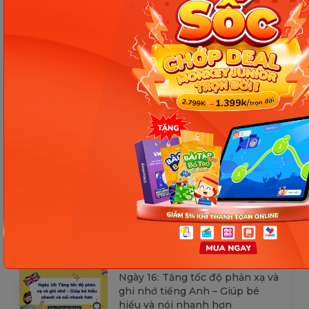
[Thảo luận] Cơn thịnh nộ (ăn
vạ) của trẻ | Kỷ luật tích cực #17
Ngày 18: Vì sao bé nhanh quên
từ tiếng Anh? Cách giúp con
nhớ lâu mà không cần học
nhiều
Ngày 17: Bé nhận diện từ nhanh
qua hình ảnh – Chìa khóa giúp
con hiểu ngay không cần dịch
Ngày 16: Tăng tốc độ phản xạ và
ghi nhớ tiếng Anh – Giúp bé
hiểu và nói nhanh hơn