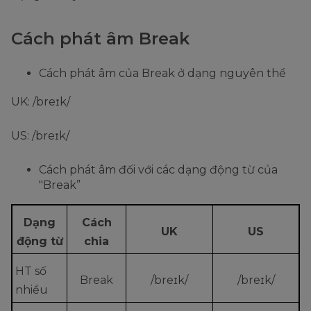
Cách phát âm Break
Cách phát âm của Break ở dạng nguyên thể
UK: /breɪk/
US: /breɪk/
Cách phát âm đối với các dạng động từ của
"Break”
Dạng
Cách
UK
US
động từ
chia
HT số
Break
/breɪk/
/breɪk/
nhiều