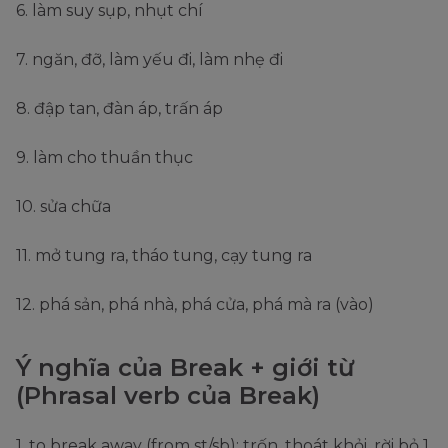
6. làm suy sụp, nhụt chí
7. ngăn, đỡ, làm yếu đi, làm nhẹ đi
8. đập tan, đàn áp, trấn áp
9. làm cho thuần thục
10. sửa chữa
11. mở tung ra, tháo tung, cạy tung ra
12. phá sản, phá nhà, phá cửa, phá mà ra (vào)
Ý nghĩa của Break + giới từ
(Phrasal verb của Break)
1. to break away (from st/sb): trốn, thoát khỏi, rời bỏ 1