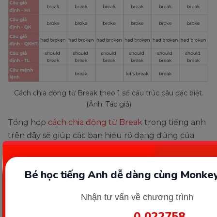
Cách chia động từ Break theo 1 số cấu trúc câu đặc biệt.
(Ảnh: Tác giả)
Tổng hợp
cách chia động từ Break
trong tiếng anh
trên đây sẽ giúp các bạn hiểu rõ dạng đúng của
động từ này trong mỗi thì, mỗi loại câu. Hãy thực
hành thường xuyên để nâng cao level bạn nhé!
Bé học tiếng Anh dễ dàng cùng Monkey
Chúc các bạn học tốt!
Nhận tư vấn về chương trình
Nguồn tham khảo
#English General
Chia sẻ ngay
0
02
27
57