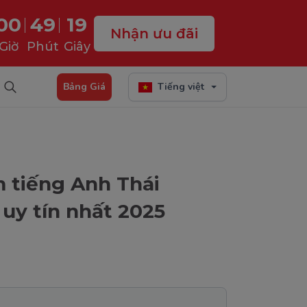
00
49
17
Nhận ưu đãi
Giờ
Phút
Giây
Bảng Giá
Tiếng việt
m tiếng Anh Thái
uy tín nhất 2025