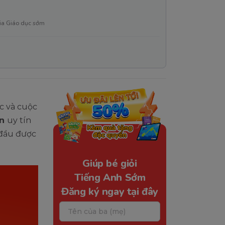
ia Giáo dục sớm
ệc và cuộc
ên
uy tín
 đầu được
Giúp bé giỏi
Tiếng Anh Sớm
Đăng ký ngay tại đây