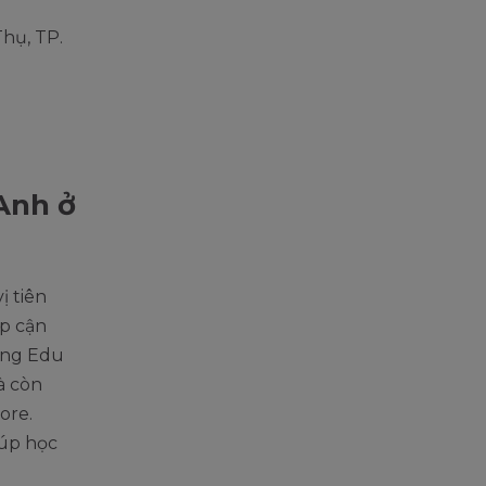
hụ, TP.
Anh ở
ị tiên
ếp cận
ing Edu
à còn
ore.
iúp học