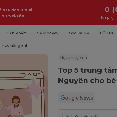
0
 từ 0 đến 11 tuổi
trên website
Ngày
Sản Phẩm
Về Monkey
Góc Ba Mẹ
Hỗ Trợ
Học tiếng anh
Học tiếng anh
Top 5 trung tâ
Nguyên cho bé 
Tham vấn bài viết: