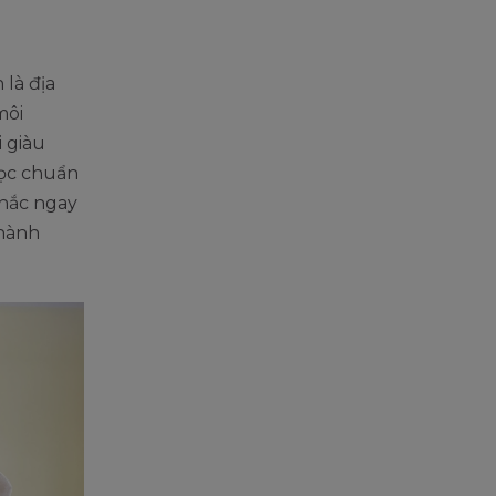
là địa
môi
i giàu
học chuẩn
chắc ngay
 hành