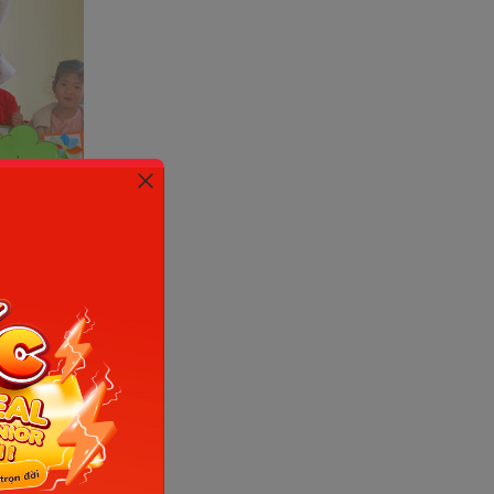
 Sưu tầm
nh Đán,