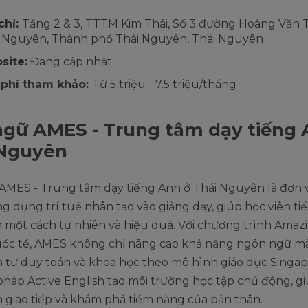
chỉ:
Tầng 2 & 3, TTTM Kim Thái, Số 3 đường Hoàng Văn T
 Nguyên, Thành phố Thái Nguyên, Thái Nguyên
site:
Đang cập nhật
 phí tham khảo:
Từ 5 triệu - 7.5 triệu/tháng
gữ AMES - Trung tâm dạy tiếng 
 Nguyên
AMES - Trung tâm dạy tiếng Anh ở Thái Nguyên là đơn v
 dụng trí tuệ nhân tạo vào giảng dạy, giúp học viên ti
h một cách tự nhiên và hiệu quả. Với chương trình Amaz
ốc tế, AMES không chỉ nâng cao khả năng ngôn ngữ m
n tư duy toán và khoa học theo mô hình giáo dục Singap
háp Active English tạo môi trường học tập chủ động, g
in giao tiếp và khám phá tiềm năng của bản thân.