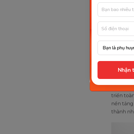
Web
Học
Trung
Engli
Trung tâm
Nhận t
trẻ em h
bản ngữ.
quốc tế v
triển toà
nền tảng 
thành nhữ