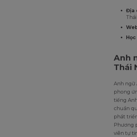
Địa 
Thái
Web
Học
Anh n
Thái
Anh ngữ 
phong ứng
tiếng An
chuẩn qu
phát triể
Phương p
viên tự t