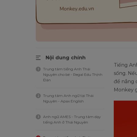
Nội dung chính
Tiếng Anh
Trung tâm tiếng Anh Thái
1
sống. Nế
Nguyên cho bé - Regal Edu Thịnh
Đán
để nâng 
Monkey gi
Trung tâm Anh ngữ tại Thái
2
Nguyên - Apax English
Anh ngữ AMES - Trung tâm dạy
3
tiếng Anh ở Thái Nguyên