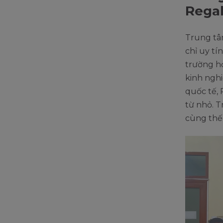
Regal
Trung tâ
chỉ uy tí
trường họ
kinh ngh
quốc tế,
từ nhỏ. T
cùng thế 