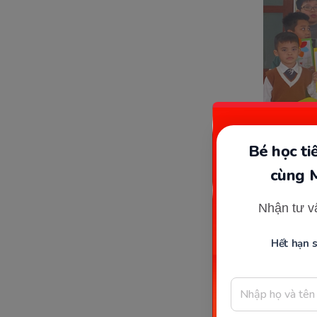
Bé học t
cùng 
Nhận tư v
Trung t
Hết hạn 
Thông tin
Địa 
Thà