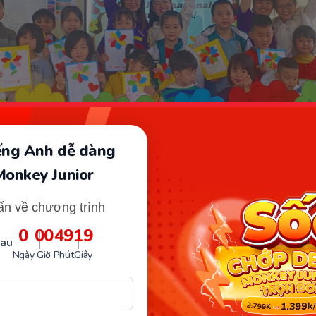
iếng Anh dễ dàng
Monkey Junior
ấn về chương trình
âm tiếng Anh Thái Nguyên cho bé - Regal Edu Thịnh Đán. (Ảnh:
Internet)
0
00
49
17
sau
Ngày
Giờ
Phút
Giây
 liên hệ:
chỉ:
Tầng 2, Tổ 11, Tòa nhà Minh Trang Mart, Phường Thị
nh phố Thái Nguyên, Thái Nguyên