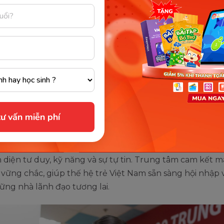
site:
https://regal.edu.vn/
 phí tham khảo:
2.99 triệu/tháng
 tâm Anh ngữ tại Thái Nguyên -
sh
 Anh ngữ tại Thái Nguyên – Apax English là địa chỉ uy t
ư vấn miễn phí
ọc tiếng Anh như ngôn ngữ thứ hai (ESL) trong môi trư
 Với phương pháp giảng dạy hiện đại, chương trình học
à đội ngũ giáo viên chất lượng, Apax English giúp học vi
n diện tư duy, kỹ năng và sự tự tin. Trung tâm cam kết 
vững chắc, giúp thế hệ trẻ Việt Nam sẵn sàng hội nhập 
ng nhà lãnh đạo tương lai.