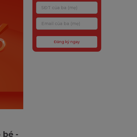
Đăng ký ngay
 bé -