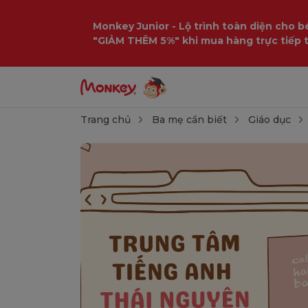
Monkey Junior - Lộ trình toàn diện cho bé
"GIẢM THÊM 5%" khi mua hàng trực tiếp 
Trang chủ
Ba mẹ cần biết
Giáo dục