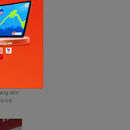
 Apax
ín giúp
ờng 100%
 chuẩn
ên phát
mang đến
và trở