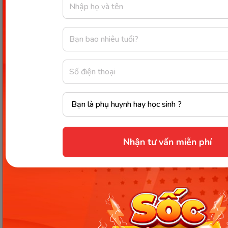
tiếng Anh online này đã giúp hơn 100 triệu người
vượt qua mọi khó khăn trong quá trình học, từ việc
thiếu thời gian và động lực đến các vấn đề liên
quan đến ngữ pháp và từ vựng.
Ưu điểm:
Nắm vững các kiến thức cơ bản về tiếng Anh
thông qua các bài học từ vựng và ngữ pháp.
Cung cấp hỗ trợ nghe hội thoại, trò chơi ngôn
ngữ và bài kiểm tra tương tác thú vị.
Nhận tư vấn miễn phí
Gửi bài tập thực hành của bạn để người bản
ngữ chỉnh sửa giúp bạn nâng cao kỹ năng
ngôn ngữ.
Ứng dụng được tùy chỉnh để phù hợp với
phương pháp học của riêng.