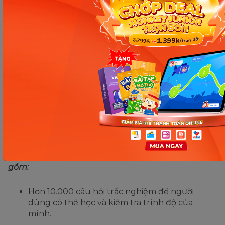
Learn English TFlat: Ứng dụng
giúp cải thiện phát âm tiếng
Anh
Learn English TFlat là một ứng dụng học tiếng Anh
trực tuyến trên điện thoại được ra mắt vào năm
2020 và đã thu hút được sự quan tâm của rất
nhiều người dùng trên toàn thế giới. Tính đến thời
điểm hiện tại, phần mềm đã có
hơn 5 triệu lượt tải
về trên CH Play và App store.
Learn English TFlat có nhiều tính năng nổi trội, bao
gồm:
Hơn 10.000 câu hỏi trắc nghiệm để người
dùng có thể học và kiểm tra trình độ của
mình.