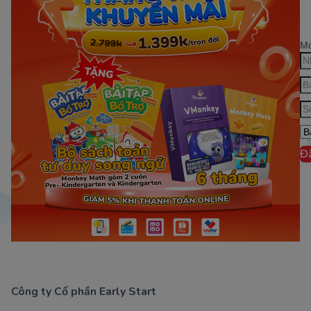
Mớ
Đ
Công ty Cổ phần Early Start