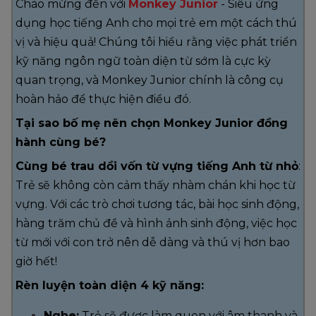
Chào mừng đến với
Monkey Junior
- Siêu ứng
dụng học tiếng Anh cho mọi trẻ em một cách thú
vị và hiệu quả! Chúng tôi hiểu rằng việc phát triển
kỹ năng ngôn ngữ toàn diện từ sớm là cực kỳ
quan trọng, và Monkey Junior chính là công cụ
hoàn hảo để thực hiện điều đó.
Tại sao bố mẹ nên chọn Monkey Junior đồng
hành cùng bé?
Cùng bé trau dồi vốn từ vựng tiếng Anh từ nhỏ
:
Trẻ sẽ không còn cảm thấy nhàm chán khi học từ
vựng. Với các trò chơi tương tác, bài học sinh động,
hàng trăm chủ đề và hình ảnh sinh động, việc học
từ mới với con trở nên dễ dàng và thú vị hơn bao
giờ hết!
Rèn luyện toàn diện 4 kỹ năng:
Nghe:
Trẻ sẽ được làm quen với âm thanh và