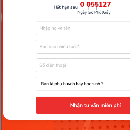
0
05
51
26
Hết hạn sau
Ngày
Giờ
Phút
Giây
Các Bài Viết Mới Nhất
[Thảo luận] Cơn thịnh nộ (ăn
vạ) của trẻ | Kỷ luật tích cực #17
Ngày 18: Vì sao bé nhanh quên
từ tiếng Anh? Cách giúp con
nhớ lâu mà không cần học
Nhận tư vấn miễn phí
nhiều
Ngày 17: Bé nhận diện từ nhanh