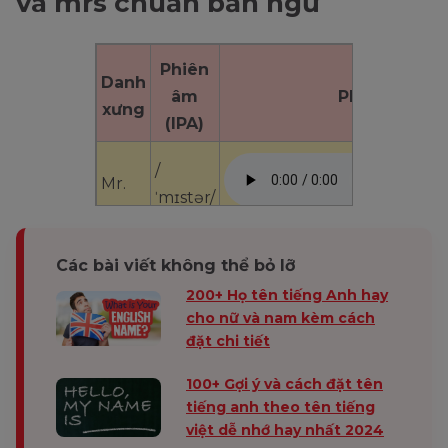
và mrs chuẩn bản ngữ
Phiên
Danh
âm
Phát âm
xưng
(IPA)
/
Mr.
ˈmɪstər/
Mrs.
/ˈmɪsɪz/
Các bài viết không thể bỏ lỡ
200+ Họ tên tiếng Anh hay
cho nữ và nam kèm cách
đặt chi tiết
100+ Gợi ý và cách đặt tên
tiếng anh theo tên tiếng
việt dễ nhớ hay nhất 2024