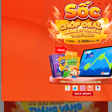
qua hình ảnh – Chìa khóa giúp
con hiểu ngay không cần dịch
Ngày 16: Tăng tốc độ phản xạ và
ghi nhớ tiếng Anh – Giúp bé
hiểu và nói nhanh hơn
Ngày 15: Bé bắt đầu nói tiếng
Anh tự nhiên – Ba mẹ cần làm
gì để con nói nhiều hơn?