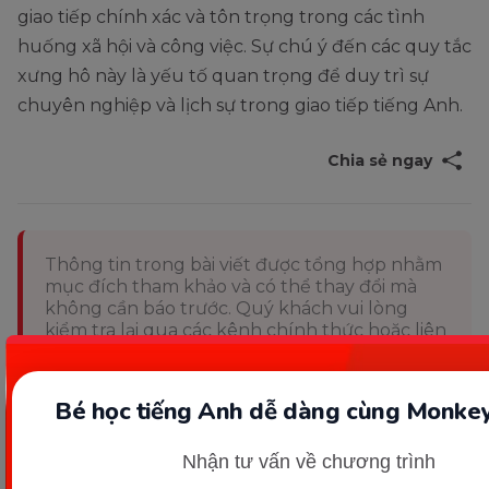
giao tiếp chính xác và tôn trọng trong các tình
huống xã hội và công việc. Sự chú ý đến các quy tắc
xưng hô này là yếu tố quan trọng để duy trì sự
chuyên nghiệp và lịch sự trong giao tiếp tiếng Anh.
Chia sẻ ngay
Thông tin trong bài viết được tổng hợp nhằm
mục đích tham khảo và có thể thay đổi mà
không cần báo trước. Quý khách vui lòng
kiểm tra lại qua các kênh chính thức hoặc liên
hệ trực tiếp với đơn vị liên quan để nắm bắt
tình hình thực tế.
Bé học tiếng Anh dễ dàng cùng Monkey
Nhận tư vấn về chương trình