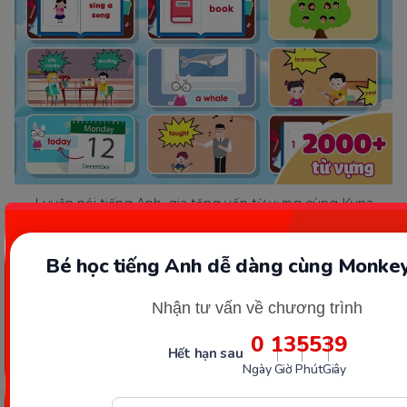
Luyện nói tiếng Anh, gia tăng vốn từ vựng cùng Kyna
English. (Ảnh: Sưu tầm internet)
Bé học tiếng Anh dễ dàng cùng Monkey
Ưu điểm:
Nhận tư vấn về chương trình
Ứng dụng công nghệ AI nhận diện phát âm
chuẩn Anh – Mỹ, khắc phục quá trình luyện
0
13
55
37
Hết hạn sau
nói của bé hiệu quả.
Ngày
Giờ
Phút
Giây
Các bài học được lồng ghép các hình ảnh,
nhân vật hoạt hình sống động để con dễ tiếp