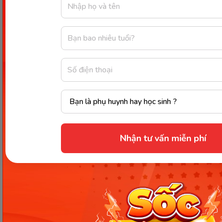
thu và ghi nhớ.
Luôn được làm bài kiểm tra sau mỗi buổi học
để đánh giá năng lực học tập.
Lưu ý:
Khi học cùng Kyna English sẽ thường chứa
các đoạn quảng cáo, cũng như cần có internet để
truy cập.
Chi phí học trên app cho gói 1 năm từ
799.000đ.
Nhận tư vấn miễn phí
Play and Learn English – Học và
chơi cùng tiếng Anh siêu thú vị
Play and Learn English là
ứng dụng học phát âm
tiếng Anh miễn phí
dành cho trẻ từ 0 – 5 tuổi
được nhiều phụ huynh tin tưởng. Đây là ứng dụng
được thiết kế hỗ trợ việc học từ vựng, kết hợp hỗ