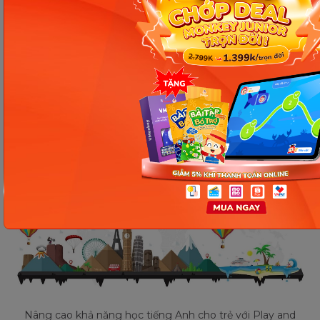
trợ trẻ luyện nói tiếng Anh chuẩn xác hơn.
Đặc biệt, Play and Learn English áp dụng phương
pháp luyện học từ vựng và phát âm chuẩn qua
Flashcard, để hỗ trợ bé ghi nhớ và thực hành tốt
hơn.
Nâng cao khả năng học tiếng Anh cho trẻ với Play and