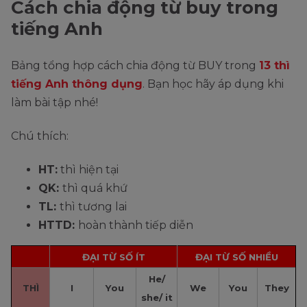
Cách chia động từ buy trong
tiếng Anh
Bảng tổng hợp cách chia động từ BUY trong
13 thì
tiếng Anh thông dụng
. Bạn học hãy áp dụng khi
làm bài tập nhé!
Chú thích:
HT:
thì hiện tại
QK:
thì quá khứ
TL:
thì tương lai
HTTD:
hoàn thành tiếp diễn
ĐẠI TỪ SỐ ÍT
ĐẠI TỪ SỐ NHIỀU
He/
THÌ
I
You
We
You
They
she/ it