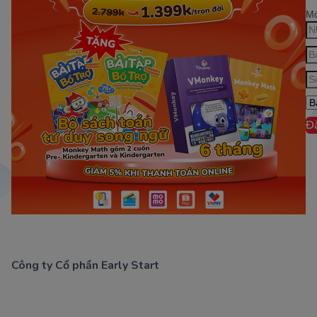
Mớ
Đ
Công ty Cổ phần Early Start
1900 63 60 52