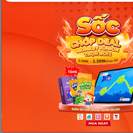
ứng dụng chuẩn trong bài thi và giao tiếp hàng
ngày. Chúc các bạn học tốt!
#English General
Chia sẻ ngay
Thông tin trong bài viết được tổng hợp nhằm
mục đích tham khảo và có thể thay đổi mà
không cần báo trước. Quý khách vui lòng
kiểm tra lại qua các kênh chính thức hoặc liên
hệ trực tiếp với đơn vị liên quan để nắm bắt
tình hình thực tế.