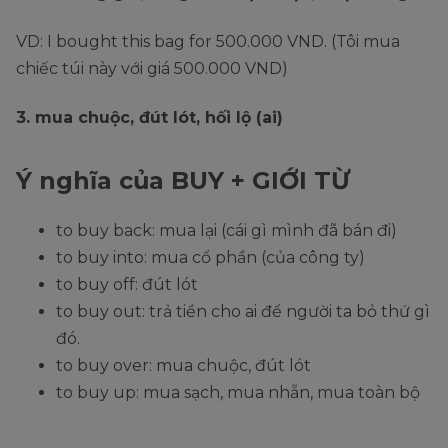
VD: I bought this bag for 500.000 VND. (Tôi mua
chiếc túi này với giá 500.000 VND)
3. mua chuộc, đút lót, hối lộ (ai)
Ý nghĩa của BUY + GIỚI TỪ
to buy back: mua lại (cái gì mình đã bán đi)
to buy into: mua cổ phần (của công ty)
to buy off: đút lót
to buy out: trả tiền cho ai để người ta bỏ thứ gì
đó.
to buy over: mua chuộc, đút lót
to buy up: mua sạch, mua nhẵn, mua toàn bộ