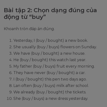
Bài tập 2: Chọn dạng đúng của
động từ “buy”
Khoanh tròn đáp án đúng.
Yesterday, I (buy / bought) a new book.
She usually (buy / buys) flowers on Sunday.
We have (buy / bought) a new house.
He (buy / bought) this watch last year.
My father (buy / buys) fruit every morning.
They have never (buy / bought) a car.
I (buy / bought) this pen two days ago.
Lan often (buy / buys) milk after school.
We already (buy / bought) the tickets.
She (buy / buys) a new dress yesterday.