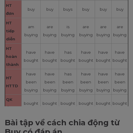
HT
buy
buy
buys
buy
buy
buy
đơn
HT
am
are
is
are
are
are
tiếp
buying
buying
buying
buying
buying
buying
diễn
HT
have
have
has
have
have
have
hoàn
bought
bought
bought
bought
bought
bought
thành
have
have
has
have
have
have
HT
been
been
been
been
been
been
HTTD
buying
buying
buying
buying
buying
buying
QK
bought
bought
bought
bought
bought
bought
đơn
QK
Bài tập về cách chia động từ
was
were
was
were
were
were
tiếp
buying
buying
buying
buying
buying
buying
Buy có đáp án