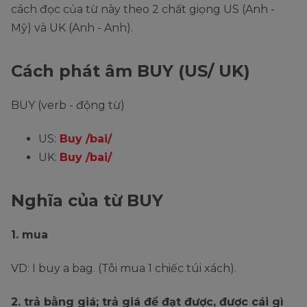
cách đọc của từ này theo 2 chất giọng US (Anh -
Mỹ) và UK (Anh - Anh).
Cách phát âm BUY (US/ UK)
BUY (verb - động từ)
US:
Buy /bai/
UK:
Buy /bai/
Nghĩa của từ BUY
1. mua
VD: I buy a bag. (Tôi mua 1 chiếc túi xách).
2. trả bằng giá; trả giá để đạt được, được cái gì