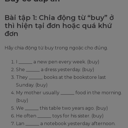
diễn
QK
had
had
had
had
had
had
Bài tập 1: Chia động từ “buy” ở
hoàn
bought
bought
bought
bought
bought
bought
thì hiện tại đơn hoặc quá khứ
thành
đơn
had
had
had
had
had
had
QK
been
been
been
been
been
been
HTTD
Hãy chia động từ buy trong ngoặc cho đúng.
buying
buying
buying
buying
buying
buying
TL
I ______ a new pen every week. (buy)
will buy
will buy
will buy
will buy
will buy
will buy
đơn
She ______ a dress yesterday. (buy)
am
are
are
are
are
They ______ books at the bookstore last
TL
is going
going
going
going
going
going
Sunday. (buy)
gần
to buy
to buy
to buy
to buy
to buy
to buy
My mother usually ______ food in the morning.
TL
(buy)
will be
will be
will be
will be
will be
will be
tiếp
We ______ this table two years ago. (buy)
buying
buying
buying
buying
buying
buying
diễn
He often ______ toys for his sister. (buy)
Lan ______ a notebook yesterday afternoon.
TL
will
will
will
will
will