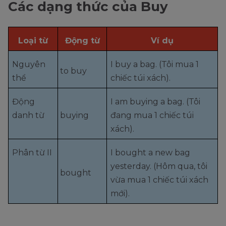
Các dạng thức của Buy
Loại từ
Động từ
Ví dụ
Nguyên
I buy a bag. (Tôi mua 1
to buy
thể
chiếc túi xách).
Động
I am buying a bag. (Tôi
danh từ
buying
đang mua 1 chiếc túi
xách).
Phân từ II
I bought a new bag
yesterday. (Hôm qua, tôi
bought
vừa mua 1 chiếc túi xách
mới).