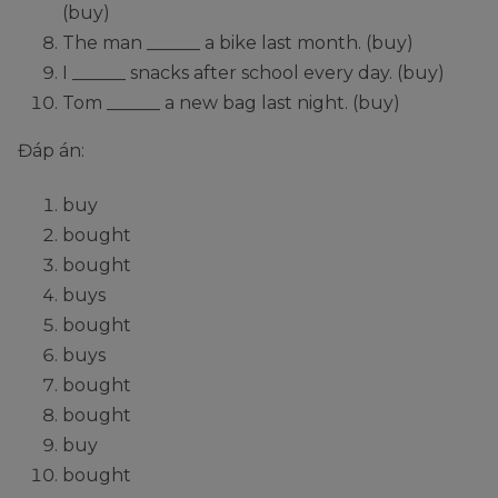
will have
(buy)
hoàn
have
have
have
have
have
bought
The man ______ a bike last month. (buy)
thành
bought
bought
bought
bought
bought
I ______ snacks after school every day. (buy)
will
will
will
will
will
will have
Tom ______ a new bag last night. (buy)
TL
have
have
have
have
have
been
HTTD
been
been
been
been
been
Đáp án:
buying
buying
buying
buying
buying
buying
buy
bought
bought
buys
bought
buys
bought
bought
buy
bought