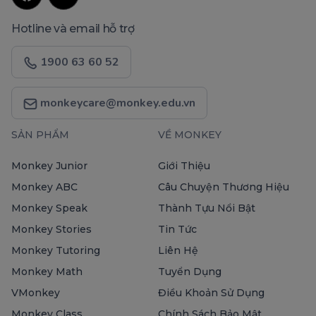
Hotline và email hỗ trợ
1900 63 60 52
monkeycare@monkey.edu.vn
SẢN PHẨM
VỀ MONKEY
Monkey Junior
Giới Thiệu
Monkey ABC
Câu Chuyện Thương Hiệu
Monkey Speak
Thành Tựu Nổi Bật
Monkey Stories
Tin Tức
Monkey Tutoring
Liên Hệ
Monkey Math
Tuyển Dụng
VMonkey
Điều Khoản Sử Dụng
Monkey Class
Chính Sách Bảo Mật