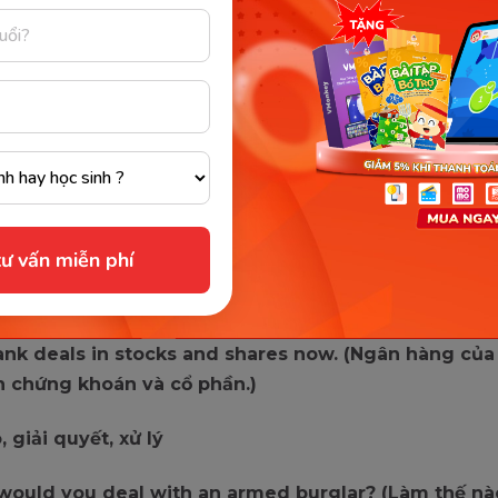
o ai thất bại, khiến ai choáng váng
eath dealt us a terrible blow. (Cái chết của cô ấy kh
ôi choáng váng ghê gớm.)
ways deal well with me. (Anh ấy luôn luôn đối xử tốt 
ư vấn miễn phí
i gì, quan tâm đến cái gì
ank deals in stocks and shares now. (Ngân hàng của
 chứng khoán và cổ phần.)
, giải quyết, xử lý
would you deal with an armed burglar? (Làm thế nà