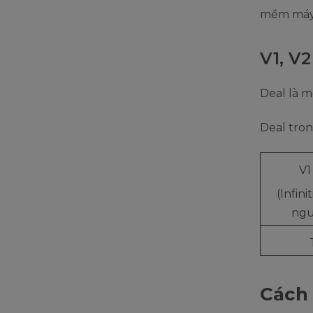
mềm máy 
V1, V2
Deal là m
Deal tro
V1
(Infini
ngu
Cách 