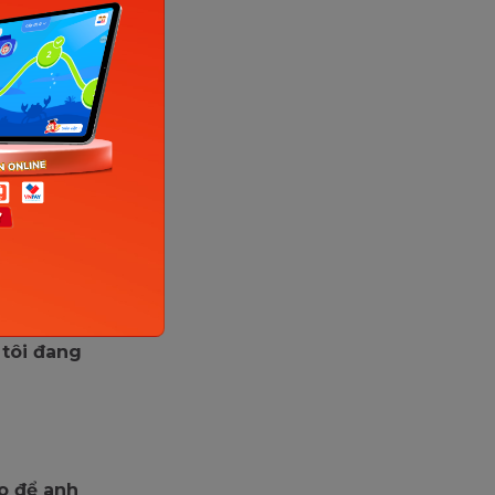
iến
với tôi.)
 tôi đang
o để anh