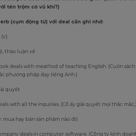
với tên trộm có vũ khí?)
verb (cụm động từ) với deal cần ghi nhớ:
 (v):
ệ, thảo luận về
book deals with meathod of teaching English. (Cuốn sách
các phương pháp dạy tiếng Anh.)
giải quyết
als with all the inquiries. (Cô ấy giải quyết mọi thắc mắc.
v): mua hay bán sản phẩm nào đó
company deals in computer software. (Công ty kinh doa