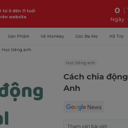
0
 từ 0 đến 11 tuổi
trên website
Ngày
Sản Phẩm
Về Monkey
Góc Ba Mẹ
Hỗ Trợ
Học tiếng anh
Học tiếng anh
Cách chia động
Anh
Tham vấn bài viết: