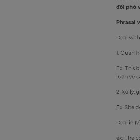
đối phó 
Phrasal 
Deal with
1. Quan h
Ex: This 
luận về 
2. Xử lý, 
Ex: She de
Deal in (
ex: The 