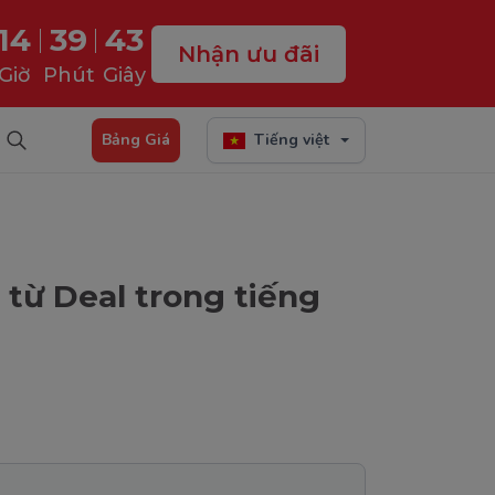
14
39
42
Nhận ưu đãi
Giờ
Phút
Giây
Bảng Giá
Tiếng việt
 từ Deal trong tiếng