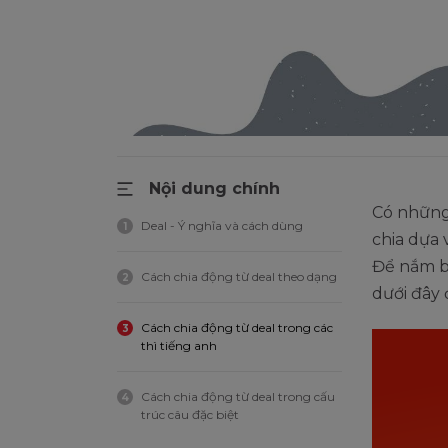
Nội dung chính
Có những
Deal - Ý nghĩa và cách dùng
1
chia dựa 
Để nắm bắ
Cách chia động từ deal theo dạng
2
dưới đây
Cách chia động từ deal trong các
3
thì tiếng anh
Cách chia động từ deal trong cấu
4
trúc câu đặc biệt