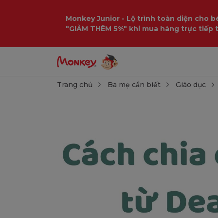
Monkey Junior - Lộ trình toàn diện cho bé
"GIẢM THÊM 5%" khi mua hàng trực tiếp 
Trang chủ
Ba mẹ cần biết
Giáo dục