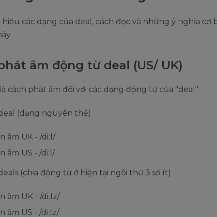
hiểu các dạng của deal, cách đọc và những ý nghĩa cơ 
này.
phát âm động từ deal (US/ UK)
là cách phát âm đối với các dạng động từ của "deal"
deal (dạng nguyên thể)
n âm UK - /diːl/
n âm US - /diːl/
eals (chia động từ ở hiện tại ngôi thứ 3 số ít)
n âm UK - /diːlz/
n âm US - /diːlz/