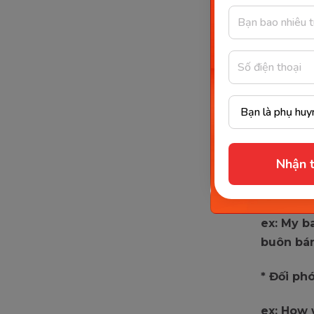
* Gây ch
ex: Her d
chúng t
* Đối xử
ex: He al
Nhận t
* Bán cá
ex: My b
buôn bán
* Đối phó
ex: How 