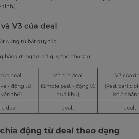
tính.)
 và V3 của deal
ột động từ bất quy tắc
ng bảng động từ bất quy tắc như sau:
 của deal
V2 của deal
V3 của d
tive - động từ
(Simple past - động từ
(Past particip
yên thể)
quá khứ)
khứ phân 
To deal
dealt
dealt
chia động từ deal theo dạng