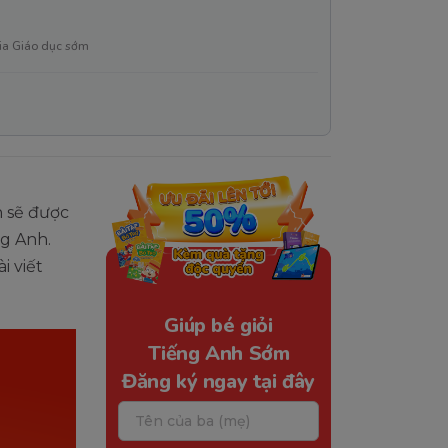
ia Giáo dục sớm
n sẽ được
ng Anh.
i viết
Giúp bé giỏi
Tiếng Anh Sớm
Đăng ký ngay tại đây