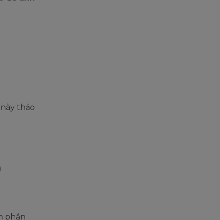
 này thảo
)
nh phần