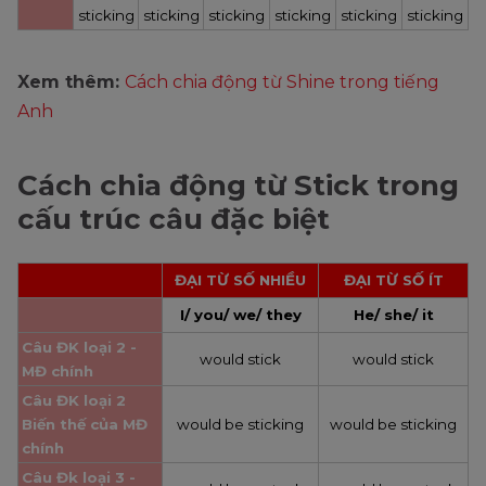
sticking
sticking
sticking
sticking
sticking
sticking
Xem thêm:
Cách chia động từ Shine trong tiếng
Anh
Cách chia động từ Stick trong
cấu trúc câu đặc biệt
ĐẠI TỪ SỐ NHIỀU
ĐẠI TỪ SỐ ÍT
I/ you/ we/ they
He/ she/ it
Câu ĐK loại 2 - 
would stick
would stick
MĐ chính
Câu ĐK loại 2
Biến thế của MĐ 
would be sticking
would be sticking
chính
Câu Đk loại 3 - 