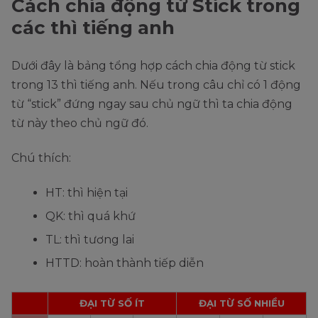
Cách chia động từ Stick trong
với chiếc TV đó hàng giờ.)
Phân từ II
các thì tiếng anh
Dưới đây là bảng tổng hợp cách chia động từ stick
trong 13 thì tiếng anh. Nếu trong câu chỉ có 1 động
từ “stick” đứng ngay sau chủ ngữ thì ta chia động
từ này theo chủ ngữ đó.
Chú thích:
HT: thì hiện tại
QK: thì quá khứ
TL: thì tương lai
HTTD: hoàn thành tiếp diễn
ĐẠI TỪ SỐ ÍT
ĐẠI TỪ SỐ NHIỀU