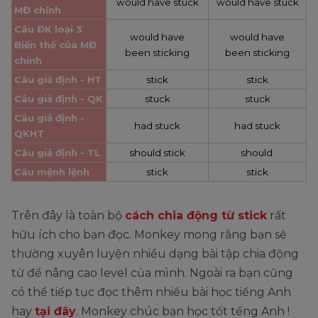
would have stuck
would have stuck
MĐ chính
Câu ĐK loại 3
would have
would have
Biến thế của MĐ 
been sticking
been sticking
chính
Câu giả định - HT
stick
stick
Câu giả định - QK
stuck
stuck
Câu giả định - 
had stuck
had stuck
QKHT
Câu giả định - TL
should stick
should 
Câu mệnh lệnh
stick
stick
Trên đây là toàn bộ
cách chia động từ stick
rất
hữu ích cho bạn đọc. Monkey mong rằng bạn sẽ
thường xuyên luyện nhiều dạng bài tập chia động
từ để nâng cao level của mình. Ngoài ra bạn cũng
có thể tiếp tục đọc thêm nhiều bài học tiếng Anh
hay
tại đây
. Monkey chúc bạn học tốt tếng Anh !