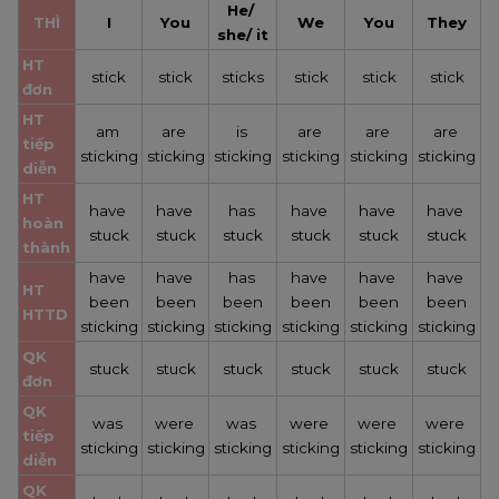
He/ 
THÌ
I
You
We
You
They
she/ it
HT 
stick
stick
sticks
stick
stick
stick
đơn
HT 
am 
are 
is 
are 
are 
are 
tiếp 
sticking
sticking
sticking
sticking
sticking
sticking
diễn
HT 
have 
have 
has 
have 
have 
have 
hoàn 
stuck
stuck
stuck
stuck
stuck
stuck
thành
have 
have 
has 
have 
have 
have 
HT 
been
been
been
been
been
been
HTTD
sticking
sticking
sticking
sticking
sticking
sticking
QK 
stuck
stuck
stuck
stuck
stuck
stuck
đơn
QK 
was 
were 
was 
were 
were 
were 
tiếp 
sticking
sticking
sticking
sticking
sticking
sticking
diễn
QK 