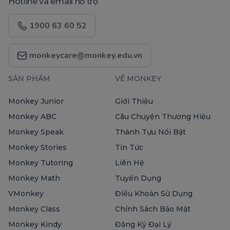
Hotline và email hỗ trợ
1900 63 60 52
monkeycare@monkey.edu.vn
SẢN PHẨM
VỀ MONKEY
Monkey Junior
Giới Thiệu
Monkey ABC
Câu Chuyện Thương Hiệu
Monkey Speak
Thành Tựu Nổi Bật
Monkey Stories
Tin Tức
Monkey Tutoring
Liên Hệ
Monkey Math
Tuyển Dụng
VMonkey
Điều Khoản Sử Dụng
Monkey Class
Chính Sách Bảo Mật
Monkey Kindy
Đăng Ký Đại Lý