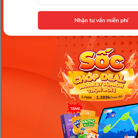
Các Bài Viết Mới Nhất
Nhận tư vấn miễn phí
[Thảo luận] Cơn thịnh nộ (ăn
vạ) của trẻ | Kỷ luật tích cực #17
Ngày 18: Vì sao bé nhanh quên
từ tiếng Anh? Cách giúp con
nhớ lâu mà không cần học
nhiều
Ngày 17: Bé nhận diện từ nhanh
qua hình ảnh – Chìa khóa giúp
con hiểu ngay không cần dịch