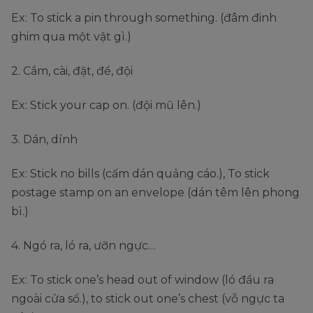
Ex: To stick a pin through something. (đâm đinh
ghim qua một vật gì.)
2. Cắm, cài, đặt, để, đội
Ex: Stick your cap on. (đội mũ lên.)
3. Dán, dính
Ex: Stick no bills (cấm dán quảng cáo.), To stick
postage stamp on an envelope (dán têm lên phong
bì.)
4. Ngó ra, ló ra, ưỡn ngực…
Ex: To stick one’s head out of window (ló đầu ra
ngoài cửa sổ.), to stick out one’s chest (vỗ ngực ta