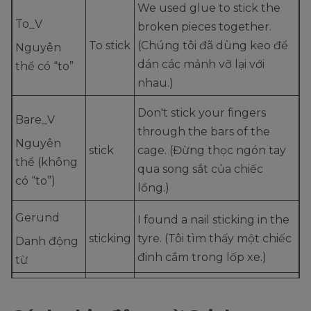
We used glue to stick the
To_V
broken pieces together.
To stick
(Chúng tôi đã dùng keo để
Nguyên
dán các mảnh vỡ lại với
thể có “to”
nhau.)
Don't stick your fingers
Bare_V
through the bars of the
Nguyên
stick
cage. (Đừng thọc ngón tay
thể (không
qua song sắt của chiếc
có “to”)
lồng.)
Gerund
I found a nail sticking in the
sticking
tyre. (Tôi tìm thấy một chiếc
Danh động
đinh cắm trong lốp xe.)
từ
Past
He'll be stuck to that TV for
Participle
stuck
hours. (Anh ấy sẽ bị mắc kẹt