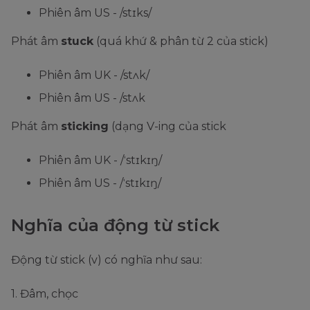
Phiên âm US - /stɪks/
Phát âm
stuck
(quá khứ & phân từ 2 của stick)
Phiên âm UK - /stʌk/
Phiên âm US - /stʌk
Phát âm
sticking
(dạng V-ing của stick
Phiên âm UK - /ˈstɪkɪŋ/
Phiên âm US - /ˈstɪkɪŋ/
Nghĩa của động từ stick
Động từ stick (v) có nghĩa như sau:
1. Đâm, chọc