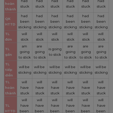
had 
had 
had 
had 
had 
had 
hoàn 
stuck
stuck
stuck
stuck
stuck
stuck
thành
had 
had 
had 
had 
had 
had 
QK 
been
been
been
been
been
been
HTTD
sticking
sticking
sticking
sticking
sticking
sticking
TL 
will 
will 
will 
will 
will 
will 
đơn
stick
stick
stick
stick
stick
stick
am 
are 
are 
are 
are 
TL 
is going
going
going
going
going
going
gần
to stick
to stick
to stick
to stick
to stick
to stick
TL 
will be 
will be 
will be 
will be 
will be 
will be 
tiếp 
sticking
sticking
sticking
sticking
sticking
sticking
diễn
TL 
will 
will 
will 
will 
will 
will 
hoàn 
have
have
have
have
have
have
thành
stuck
stuck
stuck
stuck
stuck
stuck
will 
will 
will 
will 
will 
will 
TL 
have
have
have
have
have
have
HTTD
been 
been 
been 
been 
been 
been 