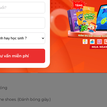
tươi
shines with joy. (Mặt vui hớn hở.)
i trội
ne in conversation. (Giỏi trong việc giao tiếp.)
ư vấn miễn phí
ánh sáng về một hướng nào đó.
olice shone a searchlight on the house. (Cảnh sát chĩa đ
bóng
ine shoes. (Đánh bóng giày.)