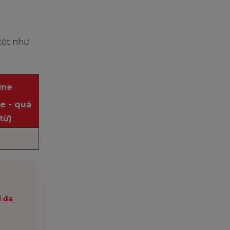
cột như
ine
le - quá
từ)
i đa