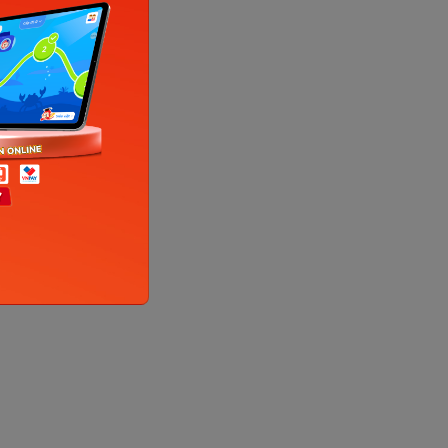
èn pha