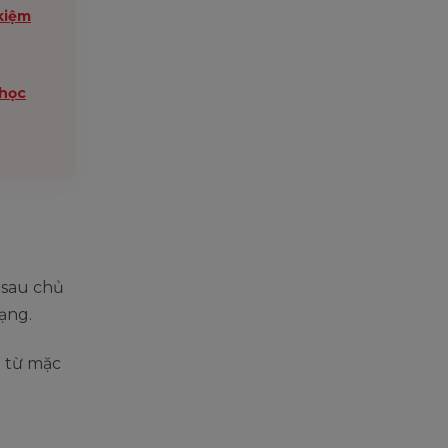
 kiệm
“học
 sau chủ
ạng.
 từ mặc