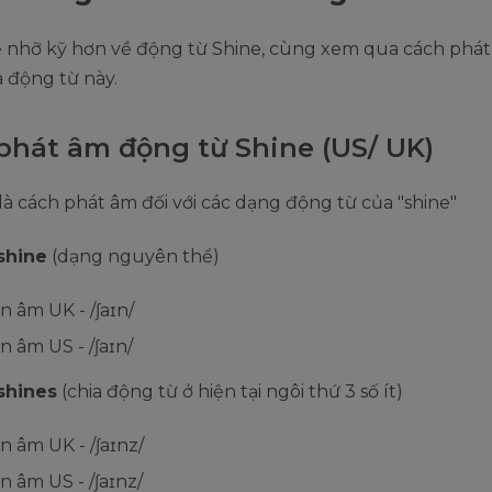
ể nhỡ kỹ hơn về động từ Shine, cùng xem qua cách phát
a động từ này.
phát âm động từ Shine (US/ UK)
là cách phát âm đối với các dạng động từ của "shine"
shine
(dạng nguyên thể)
n âm UK - /ʃaɪn/
n âm US - /ʃaɪn/
shines
(chia động từ ở hiện tại ngôi thứ 3 số ít)
n âm UK - /ʃaɪnz/
n âm US - /ʃaɪnz/