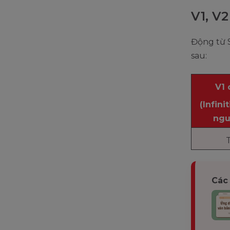
V1, V2
Động từ S
sau:
V1 
(Infini
ngu
T
Các 