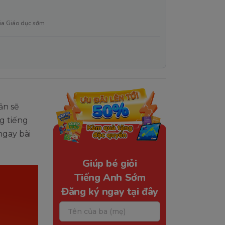
ia Giáo dục sớm
ản sẽ
g tiếng
ngay bài
Giúp bé giỏi
Tiếng Anh Sớm
Đăng ký ngay tại đây