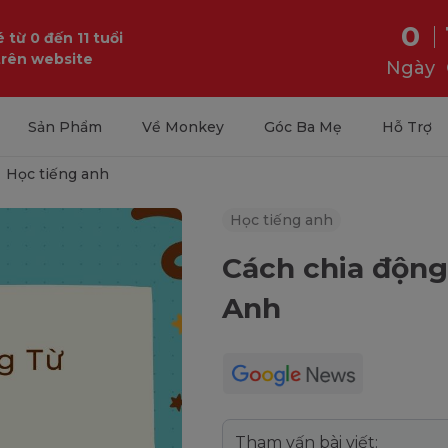
0
 từ 0 đến 11 tuổi
trên website
Ngày
Sản Phẩm
Về Monkey
Góc Ba Mẹ
Hỗ Trợ
Học tiếng anh
Học tiếng anh
Cách chia động
Anh
Tham vấn bài viết: