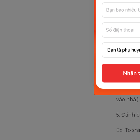
2. Sáng, 
Ex: Face 
3. Giỏi, nổ
Ex: To shi
Nhận t
4. Chĩa 
Ex: The p
vào nhà.)
5. Đánh 
Ex: To sh