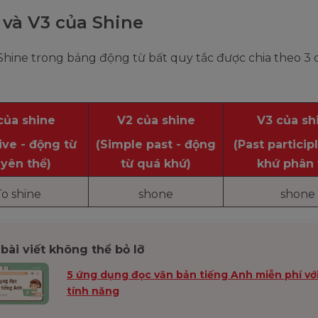
 và V3 của Shine
hine trong bảng động từ bất quy tắc được chia theo 3 
của shine
V2 của shine
V3 của sh
tive - động từ
(Simple past - động
(Past particip
yên thể)
từ quá khứ)
khứ phân 
o shine
shone
shone
bài viết không thể bỏ lỡ
5 ứng dụng đọc văn bản tiếng Anh miễn phí vớ
tính năng