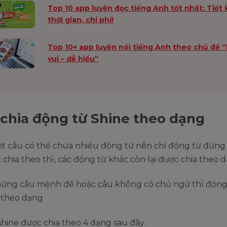
Top 10 app luyện đọc tiếng Anh tốt nhất: Tiết
thời gian, chi phí!
Top 10+ app luyện nói tiếng Anh theo chủ đề 
vui – dễ hiểu”
chia động từ Shine theo dạng
t câu có thể chứa nhiều động từ nên chỉ động từ đứng
chia theo thì, các động từ khác còn lại được chia theo d
những câu mệnh đề hoặc câu không có chủ ngữ thì động
a theo dạng
hine được chia theo 4 dạng sau đây.