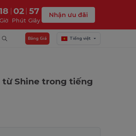
18
02
56
Nhận ưu đãi
Giờ
Phút
Giây
Bảng Giá
Tiếng việt
 từ Shine trong tiếng