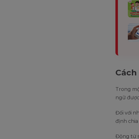
Cách 
Trong mộ
ngữ được 
Đối với 
định chi
Động từ s