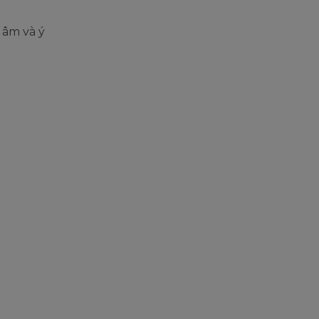
 âm và ý