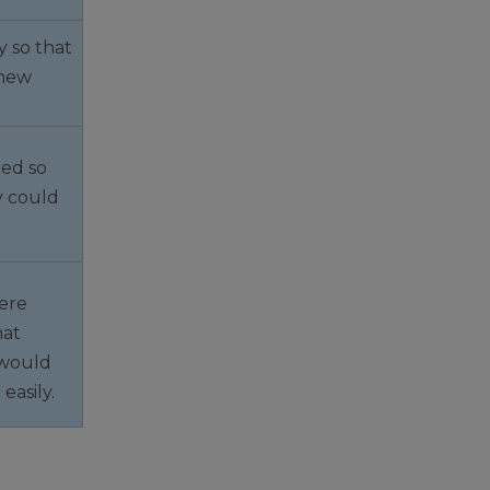
y so that
 new
ed so
y could
ere
hat
would
easily.