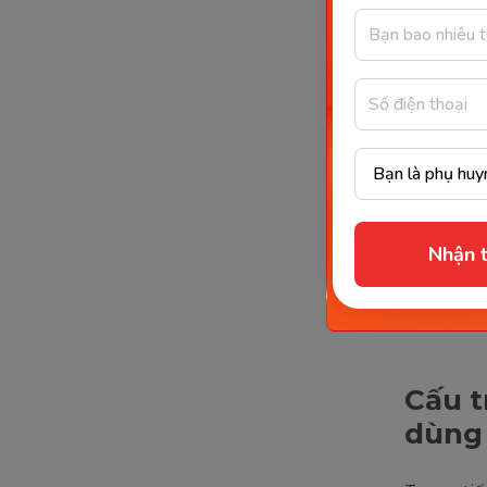
Nhận t
So that 
Cấu t
dùng 