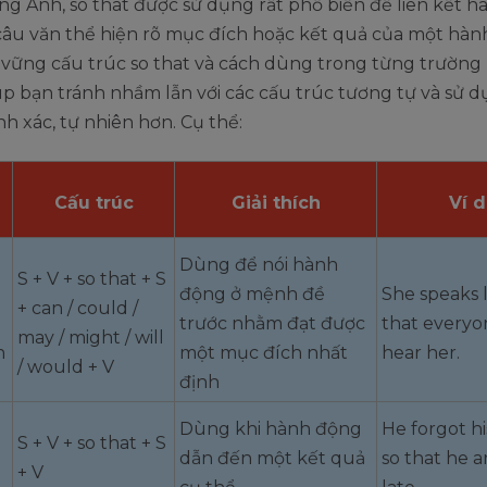
ng Anh, so that được sử dụng rất phổ biến để liên kết h
câu văn thể hiện rõ mục đích hoặc kết quả của một hàn
 vững cấu trúc so that và cách dùng trong từng trường
úp bạn tránh nhầm lẫn với các cấu trúc tương tự và sử 
h xác, tự nhiên hơn. Cụ thể:
Cấu trúc
Giải thích
Ví 
Dùng để nói hành
S + V + so that + S
động ở mệnh đề
She speaks 
+ can / could /
trước nhằm đạt được
that everyo
may / might / will
h
một mục đích nhất
hear her.
/ would + V
định
Dùng khi hành động
He forgot hi
S + V + so that + S
dẫn đến một kết quả
so that he a
+ V