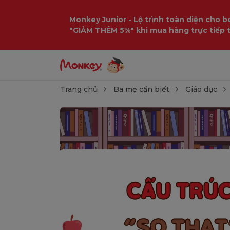
Monkey Junior - Lộ trình toàn diện cho bé
"GIẢM THÊM 5%" khi mua hàng trực tiếp 
Trang chủ
Ba mẹ cần biết
Giáo dục