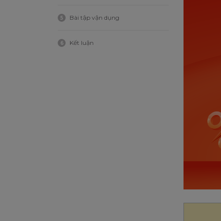
Bài tập vận dụng
5
Kết luận
6