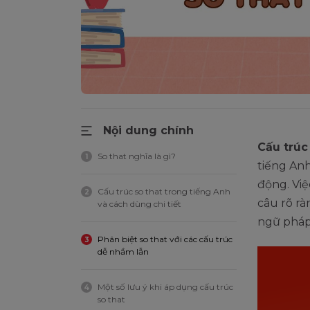
Nội dung chính
Cấu trúc
So that nghĩa là gì?
1
tiếng An
động. Việ
Cấu trúc so that trong tiếng Anh
2
câu rõ rà
và cách dùng chi tiết
ngữ pháp 
Phân biệt so that với các cấu trúc
3
dễ nhầm lẫn
Một số lưu ý khi áp dụng cấu trúc
4
so that