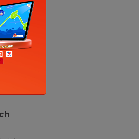
hau (Ảnh:
ách