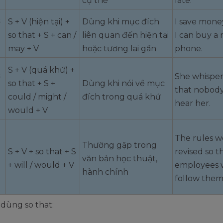
cụ thể
late.
ở
S + V (hiện tại) +
Dùng khi mục đích
I save mone
so that + S + can /
liên quan đến hiện tại
I can buy a
may + V
hoặc tương lai gần
phone.
S + V (quá khứ) +
ở
She whisper
so that + S +
Dùng khi nói về mục
that nobod
could / might /
đích trong quá khứ
hear her.
would + V
The rules w
Thường gặp trong
S + V + so that + S
revised so t
văn bản học thuật,
+ will / would + V
employees 
hành chính
follow them 
 dùng so that: