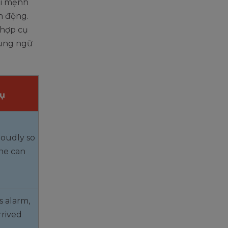
ai mệnh
h động.
 hợp cụ
dụng ngữ
dụ
loudly so
ne can
s alarm,
rrived