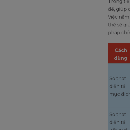
Trong tiế
đề, giúp 
Việc nắm
thể sẽ gi
pháp chín
Cách
dùng
So that
diễn tả
mục đíc
So that
diễn tả