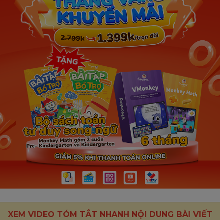
XEM VIDEO TÓM TẮT NHANH NỘI DUNG BÀI VIẾT