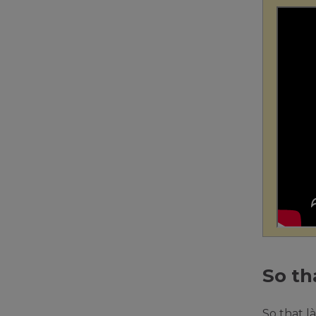
So th
So that l