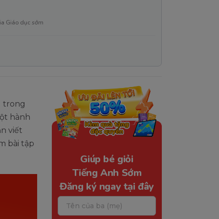
ia Giáo dục sớm
 trong
một hành
n viết
m bài tập
Giúp bé giỏi
Tiếng Anh Sớm
Đăng ký ngay tại đây