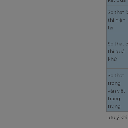
kết quả
So that 
thì hiện
tại
So that 
thì quá
khứ
So that
trong
văn viết
trang
trọng
Lưu ý khi