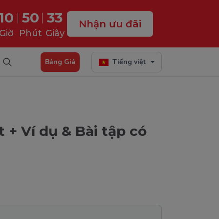
10
50
32
Nhận ưu đãi
Giờ
Phút
Giây
Bảng Giá
Tiếng việt
t + Ví dụ & Bài tập có