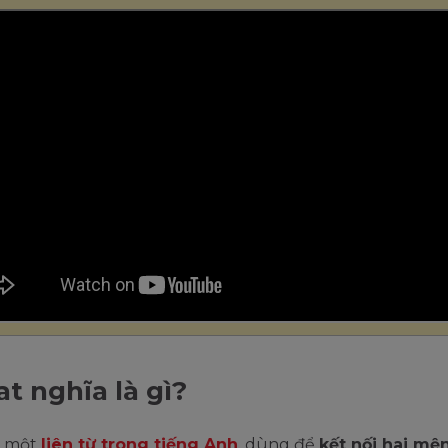
at nghĩa là gì?
à một
liên từ trong tiếng Anh
, dùng để
kết nối hai mệ