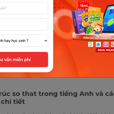
ư vấn miễn phí
là một liên từ trong tiếng Anh, dùng để kết nối hai mệnh đề với n
Sưu tầm internet)
rúc so that trong tiếng Anh và c
chi tiết