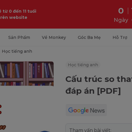
0
 từ 0 đến 11 tuổi
trên website
Ngày
Sản Phẩm
Về Monkey
Góc Ba Mẹ
Hỗ Trợ
Học tiếng anh
Học tiếng anh
Cấu trúc so tha
đáp án [PDF]
Tham vấn bài viết: