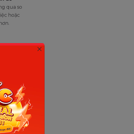
g qua so
việc hoặc
hơn.
ọc chăm
i to để