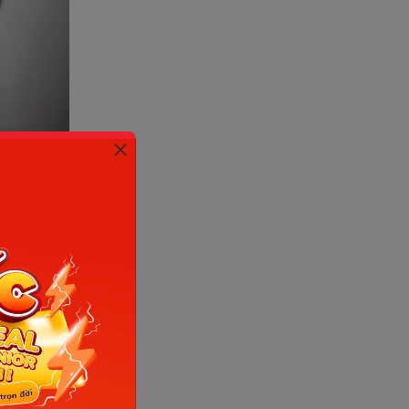
Sưu tầm
 cách đọc
ẩn từ đầu
he từ đó ở
 Nếu bố mẹ