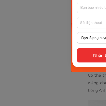
không lư
nhiều sa
trẻ em t
đầu luôn
Kinh
Nhận t
mẹ nê
Có thể t
đúng chu
tiếng An