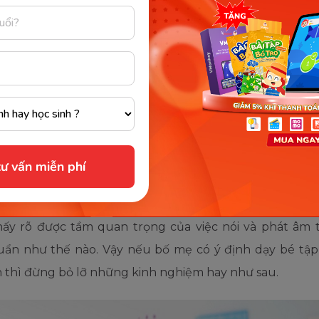
u ý để bé lắng nghe và học phát âm đúng chuẩn s
i sót về sau vì không có nền tảng chắc chắn. Vậy nên h
iếp cận với tiếng Anh một cách chính xác và chất lượn
 nhé.
 nghiệm dạy bé tập nói tiếng A
ư vấn miễn phí
n biết
hấy rõ được tầm quan trọng của việc nói và phát âm 
ẩn như thế nào. Vậy nếu bố mẹ có ý định dạy bé tập
h thì đừng bỏ lỡ những kinh nghiệm hay như sau.