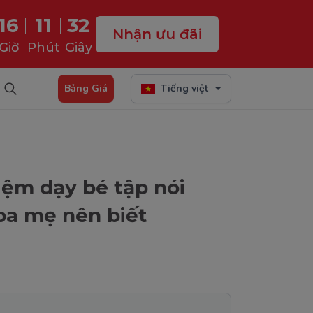
16
11
30
Nhận ưu đãi
Giờ
Phút
Giây
Bảng Giá
Tiếng việt
iệm dạy bé tập nói
ba mẹ nên biết