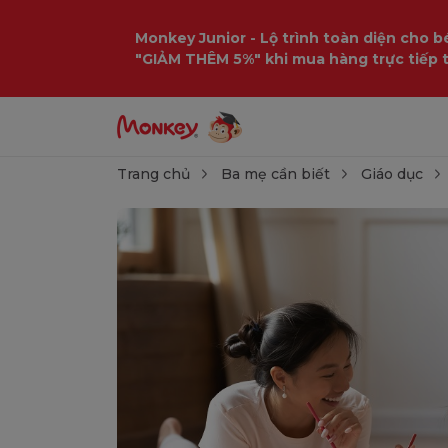
Monkey Junior - Lộ trình toàn diện cho bé
"GIẢM THÊM 5%" khi mua hàng trực tiếp 
Trang chủ
Ba mẹ cần biết
Giáo dục