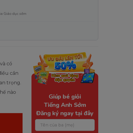
ia Giáo dục sớm
và có
điều cần
an trọng.
hế nào
Giúp bé giỏi
Tiếng Anh Sớm
Đăng ký ngay tại đây