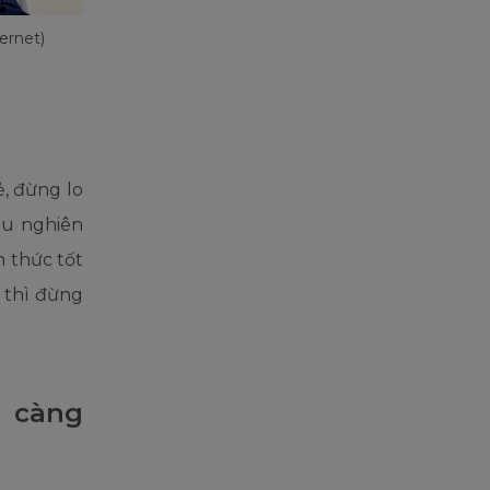
ernet)
ẻ, đừng lo
ều nghiên
n thức tốt
 thì đừng
m càng