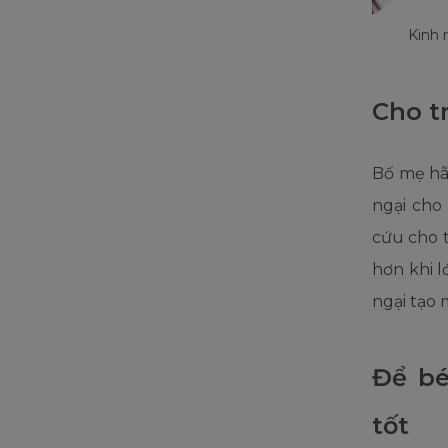
Kinh 
Cho t
Bố mẹ hãy
ngại cho
cứu cho t
hơn khi 
ngại tạo 
Để bé
tốt