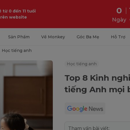
0
 từ 0 đến 11 tuổi
trên website
Ngày
Sản Phẩm
Về Monkey
Góc Ba Mẹ
Hỗ Trợ
Học tiếng anh
Học tiếng anh
Top 8 Kinh ngh
tiếng Anh mọi 
Tham vấn bài viết: