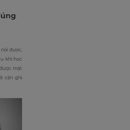
đúng
nói được,
u khi học
 được mặt
i cần ghi