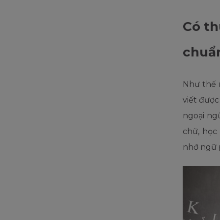
Có th
chuẩ
Như thế 
viết đượ
ngoại ng
chữ, học
nhớ ngữ 