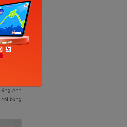
ẽ dẫn đến
ãy để cho
g ngay từ
nh bố
tiếng Anh
 nói bằng