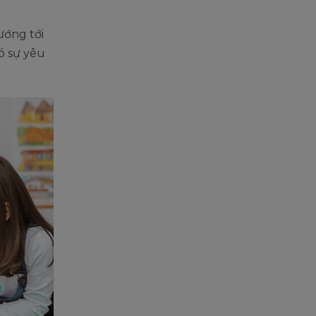
ướng tới
có sự yêu