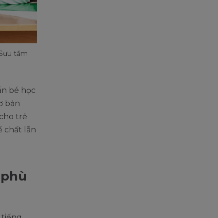
: Sưu tầm
ẫn bé học
cơ bản
cho trẻ
ể chất lẫn
 phù
 tiếng