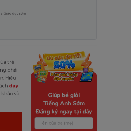
ia Giáo dục sớm
của trẻ
ng phải
n. Hiểu
cách
dạy
 khảo và
Giúp bé giỏi
Tiếng Anh Sớm
Đăng ký ngay tại đây