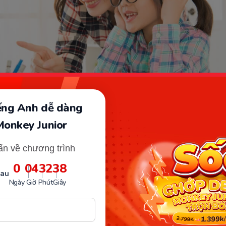
iếng Anh dễ dàng
Monkey Junior
ôi trường nghe tiếng Anh tốt để bé rèn luyện. (Ảnh: Sưu tầm Int
ấn về chương trình
xem là một trong những cách dạy tiếng Anh cho bé từ 1 
0
04
32
37
sau
cả 3 tuổi được các giáo viên khuyên dùng. Bố mẹ nên để
Ngày
Giờ
Phút
Giây
u lần trong ngày và mỗi lần chỉ khoảng 30 phút.
n hơn, bạn có thể giảm tần suất và tăng cường độ cũng 