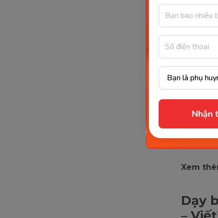
gian nghe
dạy tiến
Super Sim
Monkey J
tiếng Anh
web vô cù
Khi khoản
Nhận t
mà tính 
tăng lên.
bé làm qu
Xem thê
Dạy b
– Viết