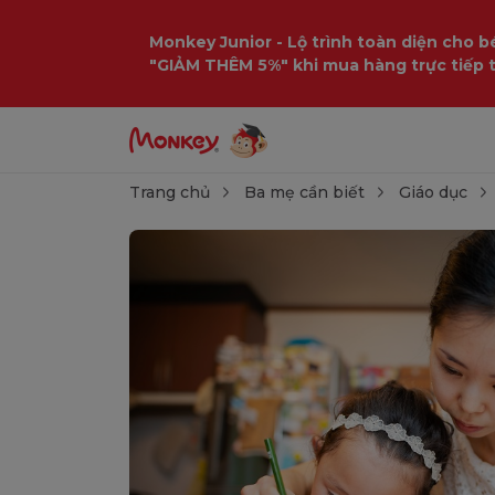
Monkey Junior - Lộ trình toàn diện cho bé
"GIẢM THÊM 5%" khi mua hàng trực tiếp 
Trang chủ
Ba mẹ cần biết
Giáo dục