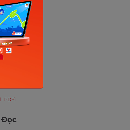
áo trình
é như:
n nghe
di động và
h vì vậy
 đó mà
 và giúp
ll PDF)
– Đọc