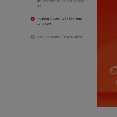
để kích thích hứng thú học của
trẻ
Thường xuyên luyện tập, học
5
cùng con
Sử dụng công cụ/ gia sư hỗ trợ
6