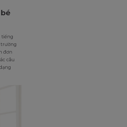
 bé
 tiếng
i trường
em đơn
các câu
 dạng