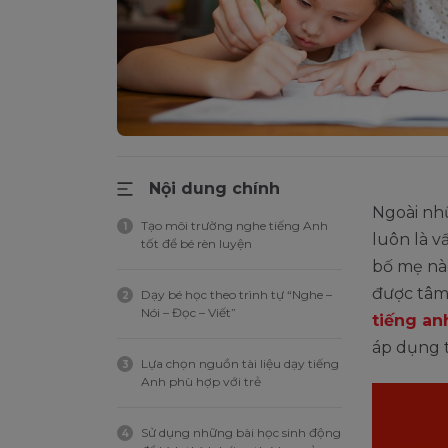
Nội dung chính
Ngoài nhữ
Tạo môi trường nghe tiếng Anh
1
luôn là 
tốt để bé rèn luyện
bố mẹ nào
được tâm 
Dạy bé học theo trình tự “Nghe –
2
Nói – Đọc – Viết”
tiếng an
áp dụng 
Lựa chọn nguồn tài liệu dạy tiếng
3
Anh phù hợp với trẻ
Sử dụng những bài học sinh động
4