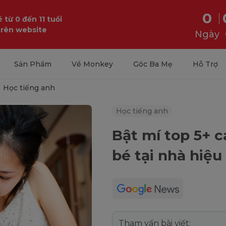
0
 từ 0 đến 11 tuổi
trên website
Ngày
Sản Phẩm
Về Monkey
Góc Ba Mẹ
Hỗ Trợ
Học tiếng anh
Học tiếng anh
Bật mí top 5+ 
bé tại nhà hiệu
Tham vấn bài viết: