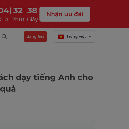
04
32
37
Nhận ưu đãi
Giờ
Phút
Giây
Bảng Giá
Tiếng việt
cách dạy tiếng Anh cho
 quả