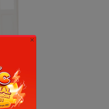
ernet)
tuổi, 2
 con
như thời