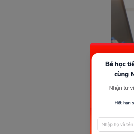
Bé học t
cùng 
Tạo m
Nhận tư v
Đây được 
Hết hạn 
tuổi hay 
nghe nhiề
Khi bé lớ