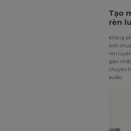
Tạo m
rèn l
Không phả
Anh chuẩn
rèn luyện
giản nhất
chuyện ho
audio.