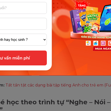
 ở mỗi lần. Phụ huynh cũng có thể tham khảo một số gi
g Anh cho trẻ em hoặc kênh luyện nghe tiếng anh cho b
ple Songs, Muffins Songs,...
unior hiện đang là chương trình tốt nhất giúp bé luyệ
 giao tiếp. Chương trình này hỗ trợ chạy trên nền tảng 
ng tiện lợi, nên trẻ có thể sử dụng mọi lúc, mọi nơi.
g 3 tuổi, trẻ bắt đầu phát triển khả năng tiếp nhận, chín
ư vấn miễn phí
tò mò, khám phá mọi thứ xung quanh thông cũng theo
 Do đó, đây được xem là giai đoạn tuyệt vời để rèn luyện
en với tiếng Anh giao tiếp.
m:
Tất tần tật các dạng bài tập tiếng Anh cho trẻ em (Fu
é học theo trình tự “Nghe – Nói 
”