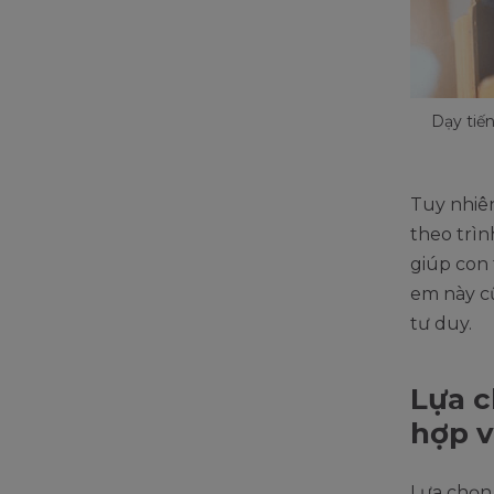
Dạy tiến
Tuy nhiê
theo trìn
giúp con 
em này cũ
tư duy.
Lựa c
hợp v
Lựa chọn 