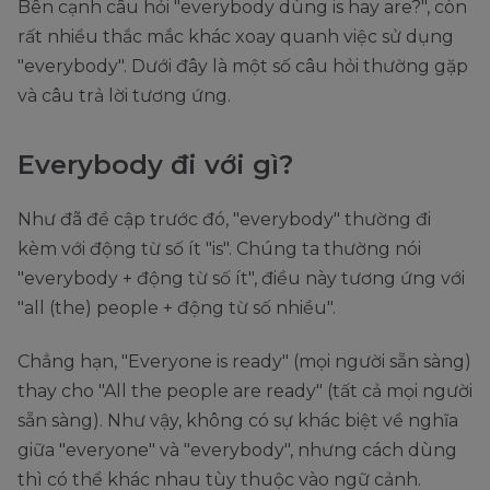
Bên cạnh câu hỏi "everybody dùng is hay are?", còn
rất nhiều thắc mắc khác xoay quanh việc sử dụng
"everybody". Dưới đây là một số câu hỏi thường gặp
và câu trả lời tương ứng.
Everybody đi với gì?
Như đã đề cập trước đó, "everybody" thường đi
kèm với động từ số ít "is". Chúng ta thường nói
"everybody + động từ số ít", điều này tương ứng với
"all (the) people + động từ số nhiều".
Chẳng hạn, "Everyone is ready" (mọi người sẵn sàng)
thay cho "All the people are ready" (tất cả mọi người
sẵn sàng). Như vậy, không có sự khác biệt về nghĩa
giữa "everyone" và "everybody", nhưng cách dùng
thì có thể khác nhau tùy thuộc vào ngữ cảnh.