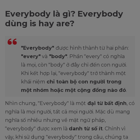
Everybody là gì? Everybody
dùng is hay are?
"Everybody"
được hình thành từ hai phần:
"every"
và
"body"
. Phần "every" có nghĩa
là mọi, còn "body" ở đây chỉ đến con người.
Khi kết hợp lại, "everybody" trở thành một
khái niệm
chỉ toàn bộ con người trong
một nhóm hoặc một cộng đồng nào đó
.
Nhìn chung, "Everybody" là một
đại từ bất định
, có
nghĩa là mọi người, tất cả mọi người. Mặc dù mang
nghĩa số nhiều nhưng về mặt ngữ pháp,
"everybody" được xem là
danh từ số ít
. Chính vì
vậy, khi sử dụng "everybody" trong câu, chúng ta