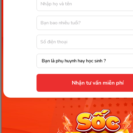
___ likes to be appreciated for their work. Đáp
án: Everybody
10. Dùng "everybody" để đặt câu:
Dùng "everybody" trong câu khẳng định. Đáp
án: Everybody loves weekends.
Dùng "everybody" trong câu nghi vấn. Đáp án:
Does everybody understand the instructions?
11. Chọn câu đồng nghĩa đúng nhất với câu cho sẵn:
Nhận tư vấn miễn phí
“Everybody enjoys the music.”
A. Nobody dislikes the music.
B. Some people dislike the music.
C. Anybody enjoys the music.