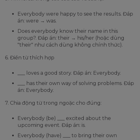
Everybody were happy to see the results. Đáp
án: were → was.
Does everybody know their name in this
group?. Đáp án: their → his/her (hoặc dùng
"their" như cách dùng không chính thức).
6. Điền từ thích hợp
___ loves a good story. Đáp án: Everybody.
___ has their own way of solving problems. Đáp
án: Everybody.
7. Chia động từ trong ngoặc cho đúng:
Everybody (be) ___ excited about the
upcoming event. Đáp án: is.
Everybody (have) ___ to bring their own