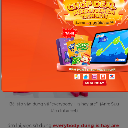
Đáp án: A. Nobody dislikes the music.
Bài tập vận dụng về “everybody + is hay are”. (Ảnh: Sưu
tầm Internet)
Tóm lại, việc sử dụng
everybody dùng is hay are