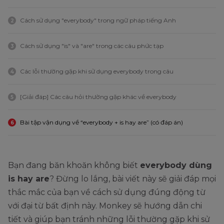
Cách sử dụng "everybody" trong ngữ pháp tiếng Anh
2
Cách sử dụng "is" và "are" trong các câu phức tạp
3
Các lỗi thường gặp khi sử dụng everybody trong câu
4
[Giải đáp] Các câu hỏi thường gặp khác về everybody
5
Bài tập vận dụng về “everybody + is hay are” (có đáp án)
6
Bạn đang băn khoăn không biết
everybody dùng
is hay are
? Đừng lo lắng, bài viết này sẽ giải đáp mọi
thắc mắc của bạn về cách sử dụng đúng động từ
với đại từ bất định này. Monkey sẽ hướng dẫn chi
tiết và giúp bạn tránh những lỗi thường gặp khi sử