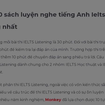
0 sách luyện nghe tiếng Anh Ielt
 nhất
 mỗi bài thi IELTS Listening là 30 phút. Đối với bài thi tr
phút để kiểm tra lại đáp án của mình. Trường hợp thi trê
 thêm 10 phút để chuyển đáp án sang phiếu trả lời. Cấu
 Listening dành chung cho 2 nhóm: IELTS Học thuật và 
t.
t phần thi IELTS Listening, ngoài việc có vốn kiến thức s
iểu về cấu trúc đề thi IELTS Listening và có sự ôn luyện 
 nhiều năm kinh nghiệm,
Monkey
đã lựa chọn được 10 tự