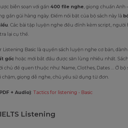
ược biên soạn với gần
400 file nghe
, giọng chuẩn Anh –
g gần gũi hàng ngày. Điểm nổi bật của bộ sách này là
b
hiểu
. Các bài tập luyện nghe đều đính kèm script, người
ra lại cụ thể.
or Listening Basic là quyển sách luyện nghe cơ bản, dành
ất gốc
hoặc mới bắt đầu được săn lùng nhiều nhất. Sác
với chủ đề quen thuộc như: Name, Clothes, Dates … Ở bộ 
i chậm, giọng dễ nghe, chủ yếu sử dụng từ đơn.
(PDF + Audio)
:
Tactics for listening - Basic
 IELTS Listening