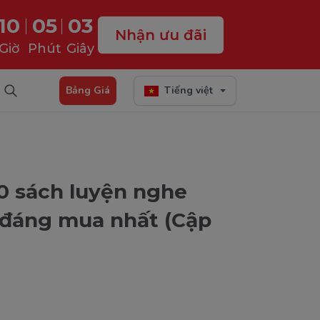
10
05
02
Nhận ưu đãi
Giờ
Phút
Giây
Bảng Giá
Tiếng việt
10 sách luyện nghe
s đáng mua nhất (Cập