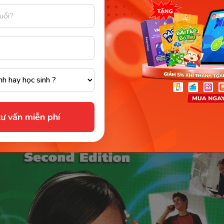
B2 hoặc 4.0 – 6.0 IELTS).
ư vấn miễn phí