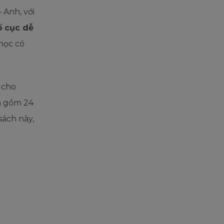
 Anh, với
ố cục dễ
 học có
 cho
h gồm 24
sách này,