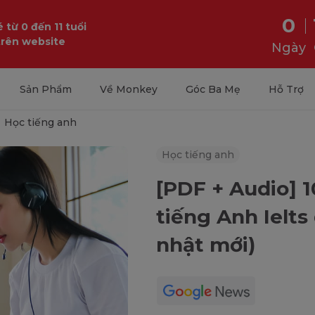
0
 từ 0 đến 11 tuổi
trên website
Ngày
Sản Phẩm
Về Monkey
Góc Ba Mẹ
Hỗ Trợ
Học tiếng anh
Học tiếng anh
[PDF + Audio] 
tiếng Anh Ielt
nhật mới)