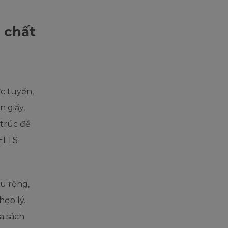
s chất
ực tuyến,
n giấy,
 trúc đề
IELTS
âu rộng,
hợp lý.
a sách