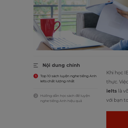
Nội dung chính
Khi học I
Top 10 sách luyện nghe tiếng Anh
1
Ielts chất lượng nhất
thực. Việ
ielts
là v
Hướng dẫn học sách để luyện
2
với bạn t
nghe tiếng Anh hiệu quả