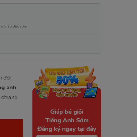
ia Giáo dục sớm
h đời
ng anh
 chia sẻ
Giúp bé giỏi
Tiếng Anh Sớm
Đăng ký ngay tại đây