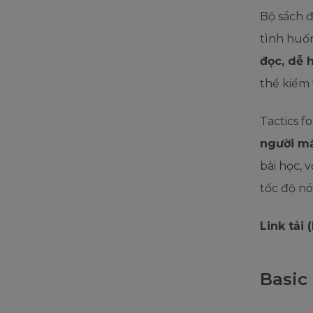
Bộ sách đ
tình huốn
đọc, dễ 
thể kiểm t
Tactics f
người m
bài học, 
tốc độ nó
Link tải 
Basic