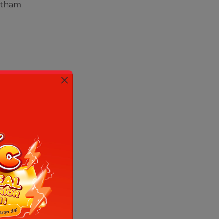
g tham
hards biên
c,
ing Basic
nh cho