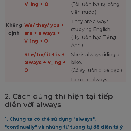
V_ing + O
(Tôi luôn bơi tại công
viên nước.)
They are always
Khẳng
We/ they/ you +
studying English.
định
are + always +
(Họ luôn học Tiếng
V_ing + O
Anh.)
She/ he/ it + is +
She is always riding a
always + V_ing +
bike.
O
(Cô ấy luôn đi xe đạp.)
I am not always
swimming at the water
I + am + not +
2. Cách dùng thì hiện tại tiếp
park.
always + V_ing +
diễn với always
(Tôi không phải lúc
O
nào cũng bơi ở công
1. Chúng ta có thể sử dụng "always",
viên nước).
"continually" và những từ tương tự để diễn tả ý
They aren’t always