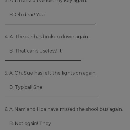
3. A: I’m afraid I’ve lost my key again.
B: Oh dear! You
_______________________________________.
4. A: The car has broken down again.
B: That car is useless! It
_________________________________.
5. A: Oh, Sue has left the lights on again.
B: Typical! She
________________________________________.
6. A: Nam and Hoa have missed the shool bus again.
B: Not again! They