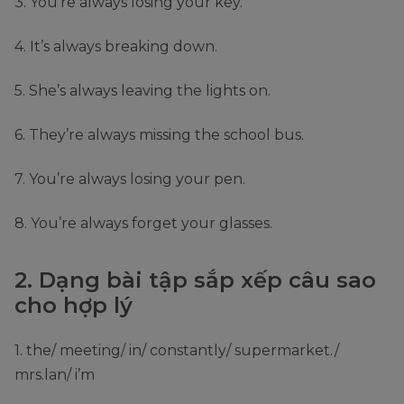
3. You’re always losing your key.
4. It’s always breaking down.
5. She’s always leaving the lights on.
6. They’re always missing the school bus.
7. You’re always losing your pen.
8. You’re always forget your glasses.
2. Dạng bài tập sắp xếp câu sao
cho hợp lý
1. the/ meeting/ in/ constantly/ supermarket./
mrs.lan/ i’m