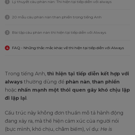
Lý thuyết câu phàn nàn: Thì hiện tại tiếp diễn với always
1
20 mẫu câu phàn nàn than phiền trong tiếng Anh
2
Bài tập câu phàn nàn thì hiện tại tiếp diễn với Always
3
FAQ - Những thắc mắc khác về thì hiện tại tiếp diễn với Always
4
Trong tiếng Anh,
thì hiện tại tiếp diễn kết hợp với
always
thường dùng để
phàn nàn
,
than phiền
hoặc
nhấn mạnh một thói quen gây khó chịu lặp
đi lặp lại
.
Cấu trúc này không đơn thuần mô tả hành động
đang xảy ra, mà thể hiện cảm xúc của người nói
(bực mình, khó chịu, châm biếm), ví dụ:
He is