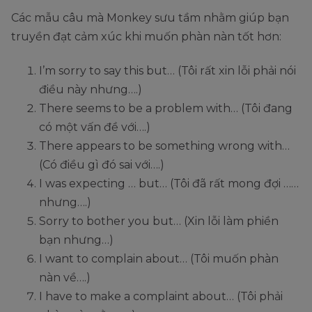
Các mẫu câu mà Monkey sưu tầm nhằm giúp bạn
truyền đạt cảm xúc khi muốn phàn nàn tốt hơn:
I’m sorry to say this but… (Tôi rất xin lỗi phải nói
điều này nhưng….)
There seems to be a problem with… (Tôi đang
có một vấn đề với….)
There appears to be something wrong with…
(Có điều gì đó sai với….)
I was expecting … but… (Tôi đã rất mong đợi ……
nhưng….)
Sorry to bother you but… (Xin lỗi làm phiền
bạn nhưng…)
I want to complain about… (Tôi muốn phàn
nàn về….)
I have to make a complaint about… (Tôi phải