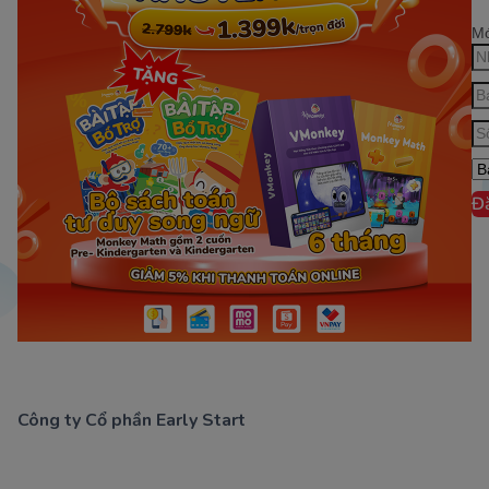
Mớ
Đ
Công ty Cổ phần Early Start
1900 63 60 52