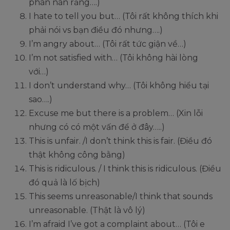
phàn nàn rằng….)
I hate to tell you but… (Tôi rất không thích khi
phải nói vs bạn điều đó nhưng….)
I’m angry about… (Tôi rất tức giận về…)
I’m not satisfied with… (Tôi không hài lòng
với…)
I don’t understand why… (Tôi không hiểu tại
sao….)
Excuse me but there is a problem… (Xin lỗi
nhưng có có một vấn để ở đây…..)
This is unfair. /I don’t think this is fair. (Điều đó
thật không công bằng)
This is ridiculous. / I think this is ridiculous. (Điều
đó quả là lố bịch)
This seems unreasonable/I think that sounds
unreasonable. (Thật là vô lý)
I’m afraid I’ve got a complaint about… (Tôi e