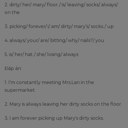
2. dirty/ her/ mary/ floor./ is/ leaving/ socks/ always/
on the
3. picking/ forever/ i/ am/ dirty/ mary’s/ socks./ up
4. always/ your/ are/ bitting/ why/ nails?/ you
5. is/ her/ hat./ she/ losing/ always
Đáp án:
1. I’m constantly meeting Mrs.Lan in the
supermarket.
2. Mary is always leaving her dirty socks on the floor.
3. I am forever picking up Mary's dirty socks.