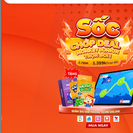
bổ ích. Chúc các bạn sẽ thật thành công trên con
đường chinh phục ngôn ngữ mới này.
Nguồn tham khảo
#English General
Chia sẻ ngay
Thông tin trong bài viết được tổng hợp nhằm
mục đích tham khảo và có thể thay đổi mà
không cần báo trước. Quý khách vui lòng
kiểm tra lại qua các kênh chính thức hoặc liên
hệ trực tiếp với đơn vị liên quan để nắm bắt
tình hình thực tế.