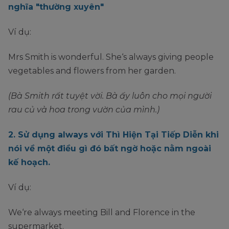
Phủ
We/ they/ you +
nghĩa "thường xuyên"
studying English.
định
are + not +
(Không phải lúc nào
always + V_ing +
Ví dụ:
họ cũng học tiếng
O
Anh).
Mrs Smith is wonderful. She‘s always giving people
She isn’t always riding
vegetables and flowers from her garden.
She/ he/ it + is +
a bike.
not + always +
(Không phải lúc nào cô
(Bà Smith rất tuyệt vời. Bà ấy luôn cho mọi người
V_ing + O
ấy cũng đi xe đạp).
rau củ và hoa trong vườn của mình.)
Am/Is/Are + S +
Are you always doing
2. Sử dụng always với Thì Hiện Tại Tiếp Diễn khi
always + V_ing +
your homework?
nói về một điều gì đó bất ngờ hoặc nằm ngoài
O
Nghi
(Bạn có luôn làm bài
kế hoạch.
Yes, S + am/ is/
vấn
tập về nhà không?)
are.
Ví dụ:
Yes, I am. (Vâng, tôi
No, S + am/ is/
luôn đang làm chúng.)
are + not.
We‘re always meeting Bill and Florence in the
supermarket.