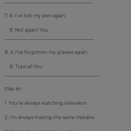
_____________________________________.
7. A: I’ve lost my pen again.
B: Not again! You
______________________________________.
8. A: I’ve forgotten my glasses again.
B: Typical! You
________________________________________.
Đáp án:
1. You’re always watching television.
2. I’m always making the same mistake.