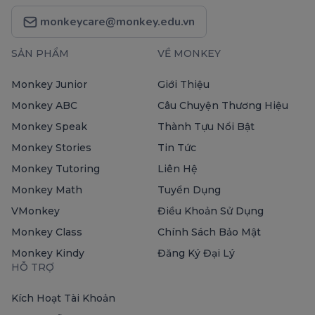
monkeycare@monkey.edu.vn
SẢN PHẨM
VỀ MONKEY
Monkey Junior
Giới Thiệu
Monkey ABC
Câu Chuyện Thương Hiệu
Monkey Speak
Thành Tựu Nổi Bật
Monkey Stories
Tin Tức
Monkey Tutoring
Liên Hệ
Monkey Math
Tuyển Dụng
VMonkey
Điều Khoản Sử Dụng
Monkey Class
Chính Sách Bảo Mật
Monkey Kindy
Đăng Ký Đại Lý
HỖ TRỢ
Kích Hoạt Tài Khoản