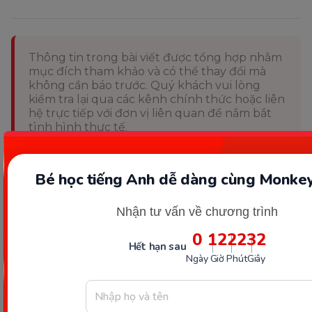
Thông tin trong bài viết được tổng hợp nhằm
mục đích tham khảo và có thể thay đổi mà
không cần báo trước. Quý khách vui lòng
kiểm tra lại qua các kênh chính thức hoặc liên
hệ trực tiếp với đơn vị liên quan để nắm bắt
tình hình thực tế.
Bé học tiếng Anh dễ dàng cùng Monkey
Nhận tư vấn về chương trình
0
12
22
31
Hết hạn sau
Ngày
Giờ
Phút
Giây
Các Bài Viết Mới Nhất