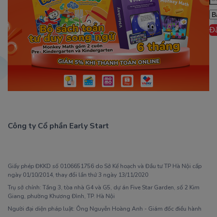
Đ
Công ty Cổ phần Early Start
1900 63 60 52
Giấy phép ĐKKD số 0106651756 do Sở Kế hoạch và Đầu tư TP Hà Nội cấp
ngày 01/10/2014, thay đổi lần thứ 3 ngày 13/11/2020
Trụ sở chính: Tầng 3, tòa nhà G4 và G5, dự án Five Star Garden, số 2 Kim
Giang, phường Khương Đình, TP. Hà Nội
Người đại diện pháp luật: Ông Nguyễn Hoàng Anh - Giám đốc điều hành