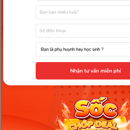
[Thảo luận] Cơn thịnh nộ (ăn
vạ) của trẻ | Kỷ luật tích cực #17
Ngày 18: Vì sao bé nhanh quên
từ tiếng Anh? Cách giúp con
nhớ lâu mà không cần học
nhiều
Nhận tư vấn miễn phí
Ngày 17: Bé nhận diện từ nhanh
qua hình ảnh – Chìa khóa giúp
con hiểu ngay không cần dịch
Ngày 16: Tăng tốc độ phản xạ và
ghi nhớ tiếng Anh – Giúp bé
hiểu và nói nhanh hơn