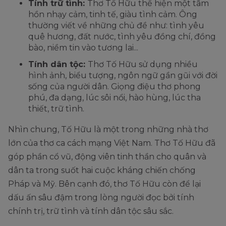
Tính trữ tình:
Thơ Tố Hữu thể hiện một tâm
hồn nhạy cảm, tinh tế, giàu tình cảm. Ông
thường viết về những chủ đề như: tình yêu
quê hương, đất nước, tình yêu đồng chí, đồng
bào, niềm tin vào tương lai...
Tính dân tộc:
Thơ Tố Hữu sử dụng nhiều
hình ảnh, biểu tượng, ngôn ngữ gần gũi với đời
sống của người dân. Giọng điệu thơ phong
phú, đa dạng, lúc sôi nổi, hào hùng, lúc tha
thiết, trữ tình.
Nhìn chung, Tố Hữu là một trong những nhà thơ
lớn của thơ ca cách mạng Việt Nam. Thơ Tố Hữu đã
góp phần cổ vũ, động viên tinh thần cho quân và
dân ta trong suốt hai cuộc kháng chiến chống
Pháp và Mỹ. Bên cạnh đó, thơ Tố Hữu còn để lại
dấu ấn sâu đậm trong lòng người đọc bởi tính
chính trị, trữ tình và tính dân tộc sâu sắc.