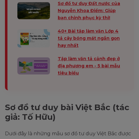
Sơ đồ tư duy Đất nước của
Nguyễn Khoa Điềm: Giúp
bạn chinh phục kỳ thi!
40+ Bài tập làm văn Lớp 4
tả cây bóng mát ngắn gọn
hay nhất
Tập làm văn tả cảnh đẹp ở
địa phương em - 5 bài mẫu
tiêu biểu
Sơ đồ tư duy bài Việt Bắc (tác
giả: Tố Hữu)
Dưới đây là những mẫu sơ đồ tư duy Việt Bắc được