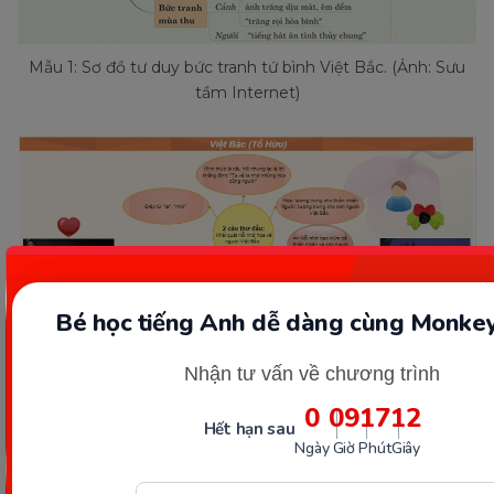
Mẫu 1: Sơ đồ tư duy bức tranh tứ bình Việt Bắc. (Ảnh: Sưu
tầm Internet)
Bé học tiếng Anh dễ dàng cùng Monkey
Nhận tư vấn về chương trình
0
09
17
10
Hết hạn sau
Ngày
Giờ
Phút
Giây
Mẫu 2: Sơ đồ tư duy bức tranh tứ bình Việt Bắc. (Ảnh: Sưu