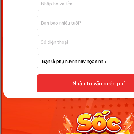
tầm Internet)
Sơ đồ tư duy cảm nhận bài thơ
Việt Bắc
Bài thơ Việt Bắc thể hiện tình cảm sâu nặng của cán
bộ, chiến sĩ đối với Việt Bắc - mảnh đất đã gắn bó với
họ trong suốt 9 năm kháng chiến chống Pháp. Tác
giả đã sử dụng nhiều hình ảnh thơ đẹp, giàu sức gợi
cảm để miêu tả vẻ đẹp thiên nhiên và con người
Nhận tư vấn miễn phí
Việt Bắc.