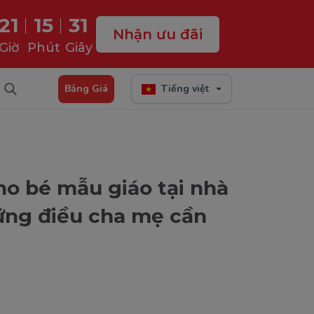
21
15
30
Nhận ưu đãi
Giờ
Phút
Giây
Bảng Giá
Tiếng việt
ho bé mẫu giáo tại nhà
ững điều cha mẹ cần