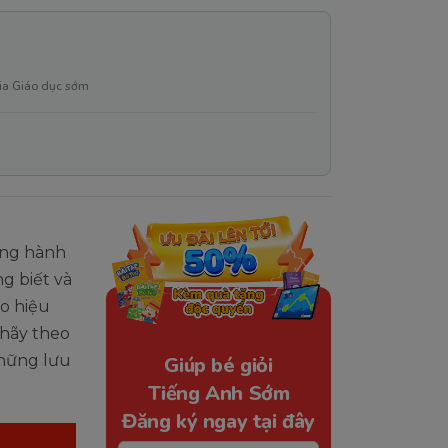
ia Giáo dục sớm
ong hành
g biết và
o hiệu
 hãy theo
những lưu
Giúp bé giỏi
Tiếng Anh Sớm
Đăng ký ngay tại đây