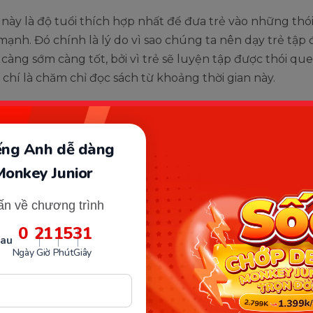
 này là độ tuổi thích hợp nhất để đưa trẻ vào những thó
 mạnh. Đó chính là lý do vì sao chúng ta nên dạy trẻ tập 
càng sớm càng tốt, bởi vì trẻ sẽ luyện tập được thói qu
chí là chăm chỉ đọc sách từ khoảng thời gian này.
iếng Anh dễ dàng
Monkey Junior
ấn về chương trình
0
21
15
30
sau
Ngày
Giờ
Phút
Giây