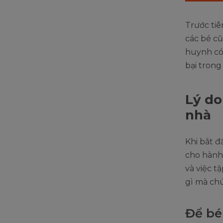
Trước tiê
các bé cũ
huynh có 
bại trong
Lý do
nhà
Khi bắt đ
cho hành 
và việc 
gì mà chú
Để bé