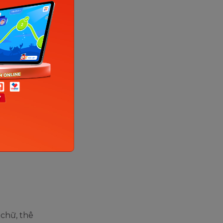
an.vn)
hú như
i nhiều
ay từ khi
 trong
 chữ, thê