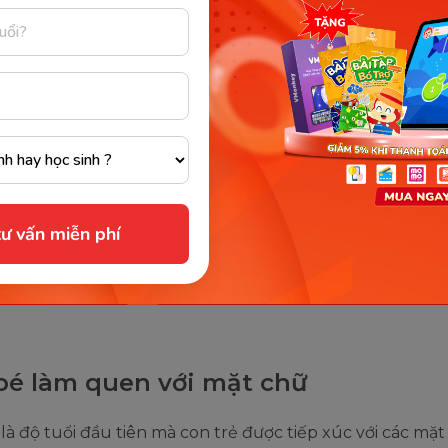
quen đọc sách sẽ giúp ích cho sự phát triển của con. (Ảnh: Nhand
cường vốn từ vựng cho bé
một đứa trẻ, khi vốn từ vựng của em chưa được phong p
ư vấn miễn phí
 trưởng thành, thì việc đọc sẽ giúp bé tiếp xúc được vớ
ơn. Điều này không chỉ mở rộng cho trẻ vốn từ vựng ng
mà chúng có thể giúp trẻ có khả năng diễn đạt tốt hơn
bé làm quen với mặt chữ
là độ tuổi đầu tiên mà con trẻ được tiếp xúc với các mặt