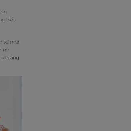
ynh
ng hiểu
ần sự nhẹ
rình
 sẽ càng