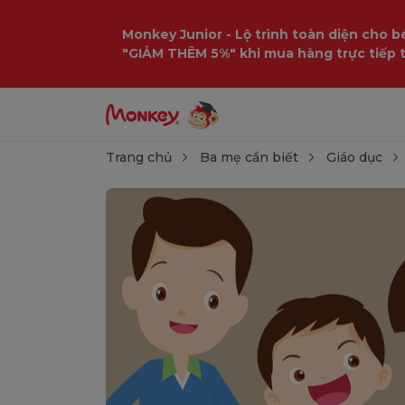
Monkey Junior - Lộ trình toàn diện cho bé
"GIẢM THÊM 5%" khi mua hàng trực tiếp 
Trang chủ
Ba mẹ cần biết
Giáo dục