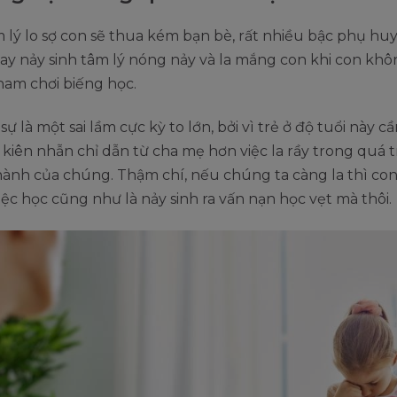
lý lo sợ con sẽ thua kém bạn bè, rất nhiều bậc phụ hu
y nảy sinh tâm lý nóng nảy và la mắng con khi con khô
ham chơi biếng học.
sự là một sai lầm cực kỳ to lớn, bởi vì trẻ ở độ tuổi này c
kiên nhẫn chỉ dẫn từ cha mẹ hơn việc la rầy trong quá t
ành của chúng. Thậm chí, nếu chúng ta càng la thì con
việc học cũng như là nảy sinh ra vấn nạn học vẹt mà thôi.