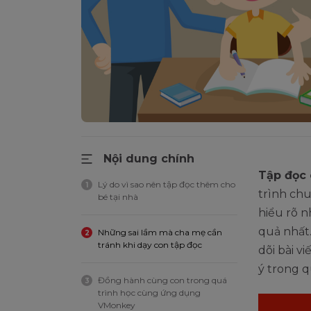
Nội dung chính
Tập đọc
Lý do vì sao nên tập đọc thêm cho
1
trình chu
bé tại nhà
hiểu rõ 
quả nhất.
Những sai lầm mà cha mẹ cần
2
tránh khi dạy con tập đọc
dõi bài v
ý trong q
Đồng hành cùng con trong quá
3
trình học cùng ứng dụng
VMonkey