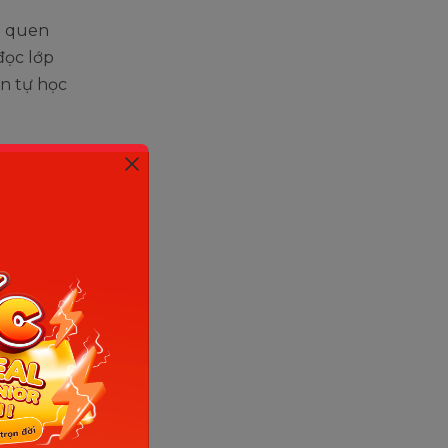
i quen
đọc lớp
en tự học