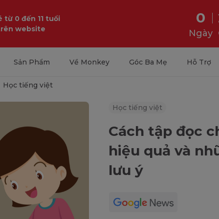
0
 từ 0 đến 11 tuổi
trên website
Ngày
Sản Phẩm
Về Monkey
Góc Ba Mẹ
Hỗ Trợ
Học tiếng việt
Học tiếng việt
Cách tập đọc c
hiệu quả và nh
lưu ý