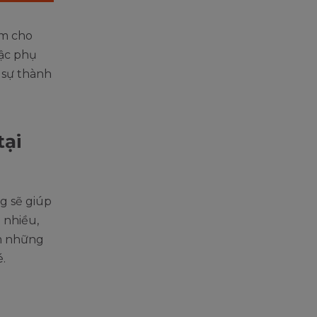
êm cho
bậc phụ
 sự thành
tại
ng sẽ giúp
 nhiều,
em những
.