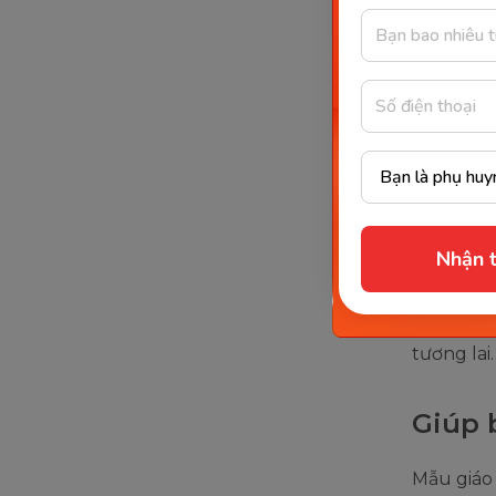
Thói 
Tăng 
Đối với 
Nhận t
một người
mặt chữ h
còn nhỏ, 
tương lai.
Giúp 
Mẫu giáo 