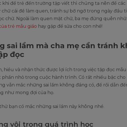
 khi để trẻ đến trường tập viết thì chúng ta nên để cá
 chữ cái để làm quen, tránh sự bỡ ngỡ trong ngày đầu t
ọc chữ. Ngoài làm quen mặt chữ, ba mẹ đừng quên nh
của trẻ mẫu giáo
hay gặp để sửa cho con nhé!
 sai lầm mà cha mẹ cần tránh k
ập đọc
, hiểu và nhận thức được lợi ích trong việc tập đọc mẫu
t phần nhỏ trong cuộc hành trình. Có rất nhiều bậc ch
ng vẫn mắc những sai lầm không đáng có, để rồi dẫn đế
g như mong đợi của họ.
thử bạn có mắc những sai lầm này không nhé.
ng vội trong quá trình học