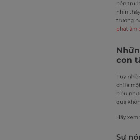
nên trước
nhìn thấy
trường h
phát âm 
Những
con t
Tuy nhiên
chỉ là mộ
hiểu như
quả khôn
Hãy xem 
Sự nó