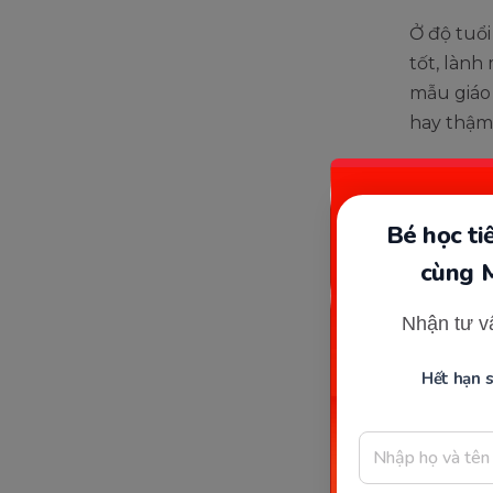
Ở độ tuổi
tốt, lành
mẫu giáo 
hay thậm 
Bé học t
cùng 
Nhận tư v
Hết hạn 