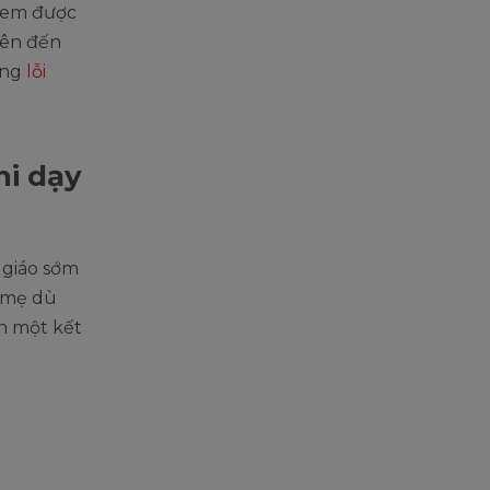
c em được
iên đến
ững
lỗi
hi dạy
 giáo sớm
o mẹ dù
n một kết