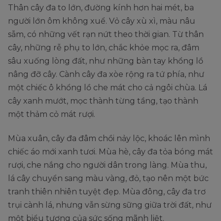
Thân cây đa to lớn, đường kính hơn hai mét, ba
người lớn ôm không xuể. Vỏ cây xù xì, màu nâu
sẫm, có những vết rạn nứt theo thời gian. Từ thân
cây, những rễ phụ to lớn, chắc khỏe mọc ra, đâm
sâu xuống lòng đất, như những bàn tay khổng lồ
nâng đỡ cây. Cành cây đa xòe rộng ra tứ phía, như
một chiếc ô khổng lồ che mát cho cả ngôi chùa. Lá
cây xanh mướt, mọc thành từng tầng, tạo thành
một thảm cỏ mát rượi.
Mùa xuân, cây đa đâm chồi nảy lộc, khoác lên mình
chiếc áo mới xanh tươi. Mùa hè, cây đa tỏa bóng mát
rượi, che nắng cho người dân trong làng. Mùa thu,
lá cây chuyển sang màu vàng, đỏ, tạo nên một bức
tranh thiên nhiên tuyệt đẹp. Mùa đông, cây đa trơ
trụi cành lá, nhưng vẫn sừng sững giữa trời đất, như
một biểu tượng của sức sống mãnh liệt.