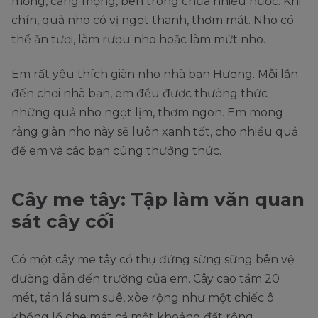
mỏng, căng mọng, bên trong chứa nhiều nước. Khi
chín, quả nho có vị ngọt thanh, thơm mát. Nho có
thể ăn tươi, làm rượu nho hoặc làm mứt nho.
Em rất yêu thích giàn nho nhà bạn Hương. Mỗi lần
đến chơi nhà bạn, em đều được thưởng thức
những quả nho ngọt lịm, thơm ngon. Em mong
rằng giàn nho này sẽ luôn xanh tốt, cho nhiều quả
để em và các bạn cùng thưởng thức.
Cây me tây: Tập làm văn quan
sát cây cối
Có một cây me tây cổ thụ đứng sừng sững bên vệ
đường dẫn đến trường của em. Cây cao tầm 20
mét, tán lá sum suê, xòe rộng như một chiếc ô
khổng lồ che mát cả một khoảng đất rộng.