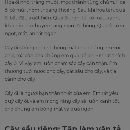
Hoa ổi nhỏ, trắng muốt, mọc thành từng chùm. Hoa
ổi có mùi thơm thoang thoảng. Sau khi hoa tàn, quả
ổi bắt đầu xuất hiện. Quả ổi tròn, to, có màu xanh,
khi chín thì chuyển sang màu đỏ hồng. Quả ổi có vị
ngọt, mát, ăn rất ngon.
Cây ổi không chỉ cho bóng mát cho chúng em vui
chơi, mà còn cho chúng em quả để ăn. Em rất thích
cây ổi, vì vậy em luôn chăm sóc cây cẩn thận. Em
thường tưới nước cho cây, bắt sâu cho cây, và tỉa
cành cho cây.
Cây ổi là người bạn thân thiết của em. Em rất yêu
quý cây ổi, và em mong rằng cây sẽ luôn xanh tốt,
cho chúng em bóng mát và quả ngon.
Cây sầu riêng: Tập làm văn tả