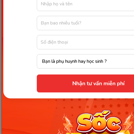
mát, kể chuyện cho con cháu nghe.
Mùa xuân, cây đa trổ hoa, từng chùm hoa trắng
muốt, tinh khôi tô điểm thêm cho vẻ đẹp của cây.
Mùa hè, cây đa tỏa bóng mát cho mọi người. Mùa
thu, lá cây chuyển sang màu vàng, đỏ, tạo nên một
bức tranh thiên nhiên tuyệt đẹp. Mùa đông, cây đa
trơ trọi cành lá, nhưng vẫn mang trong mình sức
sống mãnh liệt.
Cây đa cổ thụ là một phần không thể thiếu trong
Nhận tư vấn miễn phí
cuộc sống của người dân làng tôi. Nó là biểu tượng
của sự trường tồn, là nơi lưu giữ những kỉ niệm đẹp
của tuổi thơ. Em yêu quý cây đa cổ thụ, bởi nó là
một phần của quê hương, là nơi gắn bó với tuổi thơ
của em.