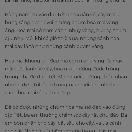
Lá mai nhỏ, màu xanh đậm, mọc thành từng chùm.
Hằng năm, cứ vào dịp Tết đến xuân về, cây mai lại
bừng sáng rực rỡ với những chùm hoa mai vàng
óng. Hoa mai có năm cánh, nhụy vàng, hương thơm
dịu nhẹ. Mỗi khi có gió thổi qua, những cánh hoa
mai bay lả tả như những cánh bướm vàng.
Hoa mai không chỉ đẹp mà còn mang ý nghĩa may
mắn, tốt lành. Vì vậy, hoa mai thường được trồng
trong nhà để đón Tết. Mọi người thường chúc nhau
những điều tốt lành trong năm mới bên những
cánh hoa mai vàng tươi đẹp.
Để có được những chùm hoa mai nở đẹp vào đúng
dịp Tết, ba em thường chăm sóc cây rất chu đáo. Ba
em bón phân cho cây, bắt sâu cho cây, và tỉa cành
cho cây. Nhờ có sự chăm sóc của ba em, cây mai