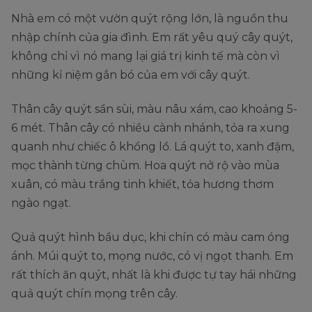
Nhà em có một vườn quýt rộng lớn, là nguồn thu
nhập chính của gia đình. Em rất yêu quý cây quýt,
không chỉ vì nó mang lại giá trị kinh tế mà còn vì
những kỉ niệm gắn bó của em với cây quýt.
Thân cây quýt sần sùi, màu nâu xám, cao khoảng 5-
6 mét. Thân cây có nhiều cành nhánh, tỏa ra xung
quanh như chiếc ô khổng lồ. Lá quýt to, xanh đậm,
mọc thành từng chùm. Hoa quýt nở rộ vào mùa
xuân, có màu trắng tinh khiết, tỏa hương thơm
ngào ngạt.
Quả quýt hình bầu dục, khi chín có màu cam óng
ánh. Múi quýt to, mọng nước, có vị ngọt thanh. Em
rất thích ăn quýt, nhất là khi được tự tay hái những
quả quýt chín mọng trên cây.