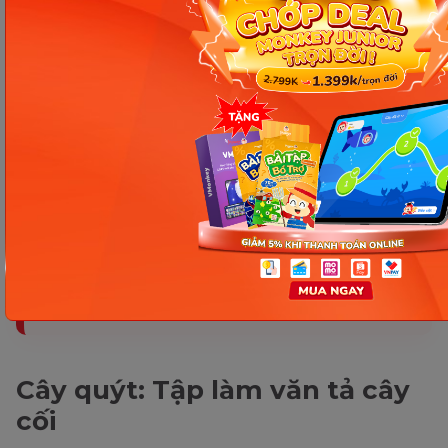
Các bài viết không thể bỏ lỡ
100+ Bài tập làm văn tả
người lớp 2-5 hay nhất
Tập làm văn lớp 5 Tả mẹ:
Hướng dẫn cách làm & Top
5 bài văn mẫu cực hay
Tổng hợp dàn ý và 100+ bài
tập làm văn tả cơn mưa lớp
5 mẫu hay có chọn lọc
Cây quýt: Tập làm văn tả cây
cối