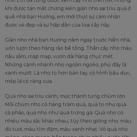
nho. Em đã từng được xem cây nho trên tivi, nhưng
khi được tận mắt chứng kiến giàn nho sai trĩu quả ở
quê nhà bạn Hương, em mới thực sự cảm nhận
được vẻ đẹp và sự hấp dẫn của loại cây này.
Giàn nho nhà bạn Hương nằm ngay trước hiên nhà,
uốn lượn theo hàng rào bê tông. Thân cây nho màu
nâu sẫm, mập mạp, vươn dài hàng chục mét.
Những cành nhánh nho ngoằn ngoèo, phủ đầy lá
xanh mướt. Lá nho to hơn bàn tay, có hình bầu dục,
mép lá có răng cưa.
Quả nho sai trĩu cành, mọc thành từng chùm lớn.
Mỗi chùm nho có hàng trăm quả, quả to như quả
cà pháo, quả nhỏ như quả trứng gà. Quả nho có
nhiều màu sắc khác nhau, tùy theo giống nho: màu
đỏ tươi, màu tím đậm, màu xanh nhạt. Vỏ quả nho