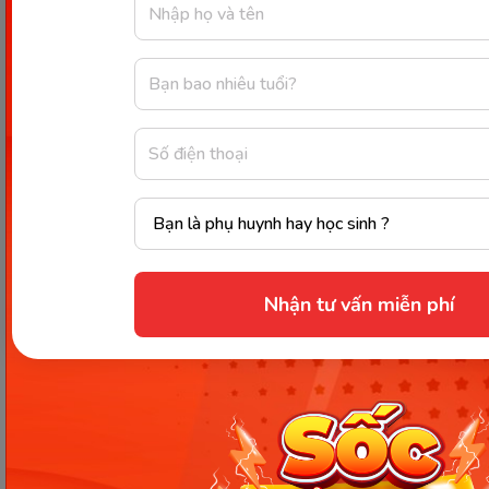
bệnh cho bệnh nhân. Con rất thích. Con thấy các
bác sĩ rất tận tâm, chăm sóc bệnh nhân rất chu
đáo.
Con mong mẹ sẽ ủng hộ ước mơ của con. Con sẽ
cố gắng học tập thật tốt để sau này trở thành bác
sĩ.
Con yêu mẹ nhiều!
Con gái của mẹ,
Mai ngô.
Nhận tư vấn miễn phí
Bài 3: Viết thư cho người bạn ở
xa
Thanh Hóa, ngày 20 tháng 7 năm 2023
Bạn thân mến!