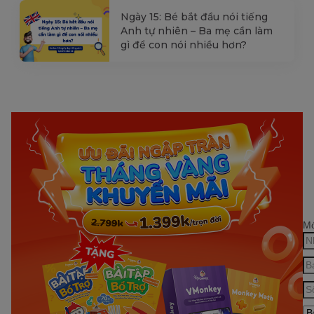
Ngày 15: Bé bắt đầu nói tiếng
Anh tự nhiên – Ba mẹ cần làm
gì để con nói nhiều hơn?
Mớ