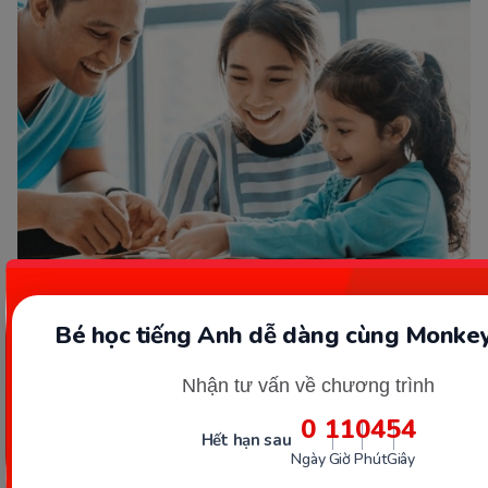
Học tiếng Việt trên Youtube cũng là một giải pháp hoàn
hảo. (ảnh: Sưu tầm internet)
Bé học tiếng Anh dễ dàng cùng Monkey
Nhận tư vấn về chương trình
Các bài viết không thể bỏ lỡ
0
11
04
52
Tổng hợp 50+ bài tập tiếng
Hết hạn sau
Việt lớp 2 nâng cao và kinh
Ngày
Giờ
Phút
Giây
nghiệm giúp bé học tốt