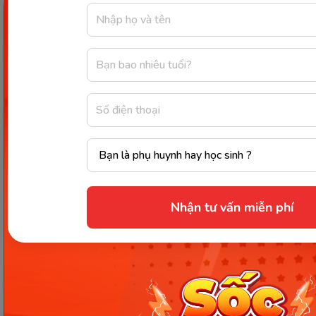
Kênh dạy bé học Tiếng Việt
lớp 2 Online miễn phí
Gợi ý đề thi tiếng Việt lớp 2
thử giúp bé luyện tập hiệu
quả
Vậy thì sau khi đọc qua bài viết này, hẳn là phụ
huynh đã lưu ý được nhiều điều quan trọng khi
Nhận tư vấn miễn phí
dạy tiếng việt cho bé chuẩn bị vào lớp 2
tại
nhà rồi nhé. Mong rằng ba mẹ có thể áp dụng điều
đó thật tốt trong quá trình dạy trẻ học.
Chia sẻ ngay