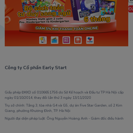
Đ
Công ty Cổ phần Early Start
1900 63 60 52
Giấy phép ĐKKD số 0106651756 do Sở Kế hoạch và Đầu tư TP Hà Nội cấp
ngày 01/10/2014, thay đổi lần thứ 3 ngày 13/11/2020
Trụ sở chính: Tầng 3, tòa nhà G4 và G5, dự án Five Star Garden, số 2 Kim
Giang, phường Khương Đình, TP. Hà Nội
Người đại diện pháp luật: Ông Nguyễn Hoàng Anh - Giám đốc điều hành