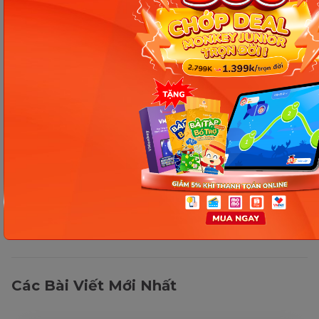
Thông tin trong bài viết được tổng hợp nhằm
mục đích tham khảo và có thể thay đổi mà
không cần báo trước. Quý khách vui lòng
kiểm tra lại qua các kênh chính thức hoặc liên
hệ trực tiếp với đơn vị liên quan để nắm bắt
tình hình thực tế.
Các Bài Viết Mới Nhất