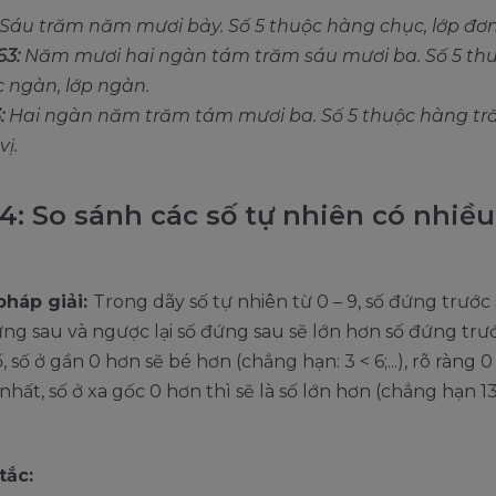
Sáu trăm năm mươi bảy. Số 5 thuộc hàng chục, lớp đơn 
63:
Năm mươi hai ngàn tám trăm sáu mươi ba. Số 5 th
 ngàn, lớp ngàn.
:
Hai ngàn năm trăm tám mươi ba. Số 5 thuộc hàng tră
vị.
4: So sánh các số tự nhiên có nhiề
háp giải:
Trong dãy số tự nhiên từ 0 – 9, số đứng trước
ng sau và ngược lại số đứng sau sẽ lớn hơn số đứng trư
ố, số ở gần 0 hơn sẽ bé hơn (chẳng hạn: 3 < 6;...), rõ ràng 0 
nhất, số ở xa gốc 0 hơn thì sẽ là số lớn hơn (chẳng hạn 13 
tắc: