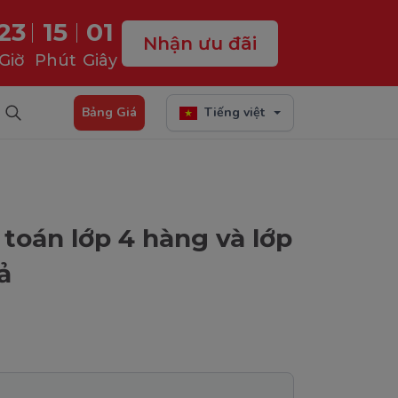
23
15
00
Nhận ưu đãi
Giờ
Phút
Giây
Bảng Giá
Tiếng việt
toán lớp 4 hàng và lớp
ả