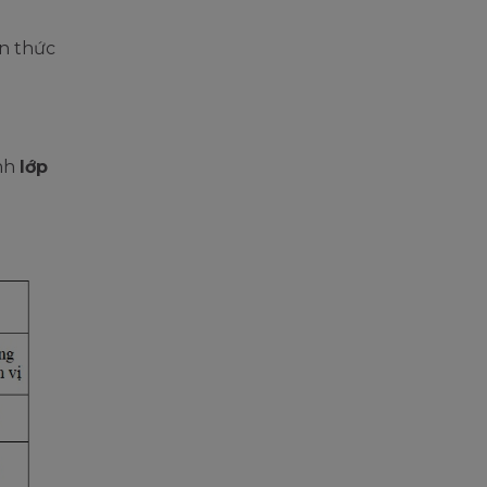
ến thức
nh
lớp