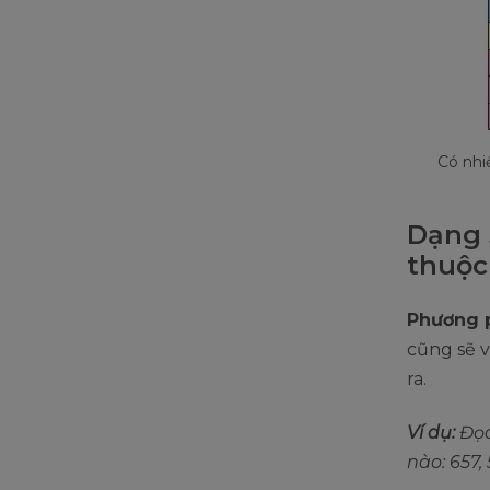
Có nhi
Dạng 3
thuộc
Phương p
cũng sẽ v
ra.
Ví dụ:
Đọc
nào: 657, 