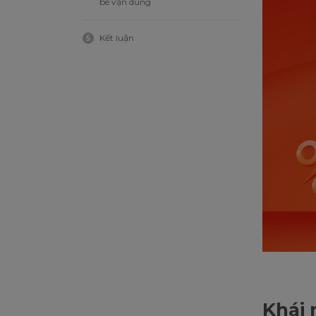
bé vận dùng
Kết luận
5
Khái 