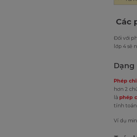
Các p
Đối với p
lớp 4 sẽ 
Dạng 
Phép chi
hơn 2 chữ 
là
phép c
tính toán
Ví dụ min