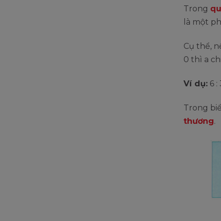
Trong
qu
là một ph
Cụ thể, n
0 thì a ch
Ví dụ:
6 : 
Trong biể
thương
.