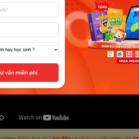
n học. Các chủ đề này được truyền tải bằng các phươn
 hiện đại, áp dụng phương pháp dạy học tích cực, học 
hơi, học với sách bài tập bổ trợ giúp trẻ tiếp thu kiến th
hứng thú.
ư vấn miễn phí
 Monkey Math học thử
tại đây
và nhận tư vấn miễn phí
tạ