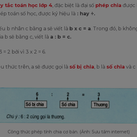
y tắc toán học lớp 4
, đặc biệt là đại số
phép chia
được 
ép toán số học, được ký hiệu là
: hay ÷.
ếu b nhân c bằng a sẽ viết là
b x c = a
. Trong đó, b không
ia b sẽ bằng c, viết là
a : b = c.
3 = 2 bởi vì 3 x 2 = 6.
u thức trên, a sẽ được gọi là
số bị chia
, b là
số chia
và c 
Công thức phép tính chia cơ bản. (Ảnh: Sưu tầm internet)