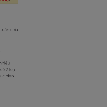
 toán chia
4
 nhiều
có 2 loại
hực hiện