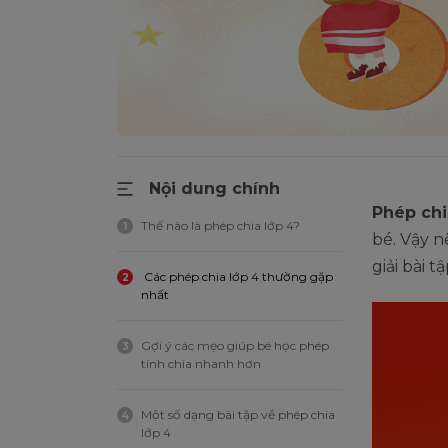
Nội dung chính
Phép chi
Thế nào là phép chia lớp 4?
1
bé. Vậy n
giải bài 
Các phép chia lớp 4 thường gặp
2
nhất
Gợi ý các mẹo giúp bé học phép
3
tính chia nhanh hơn
Một số dạng bài tập về phép chia
4
lớp 4