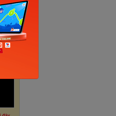
g pháp
thông
ức hiệu
i đây
.