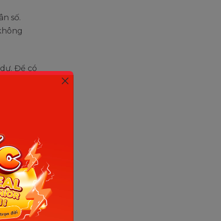
ân số.
 không
 dư. Để có
 dư với hệ
ôn ngữ
nhé. Đây
 non và
 kiến
n trong
 khái