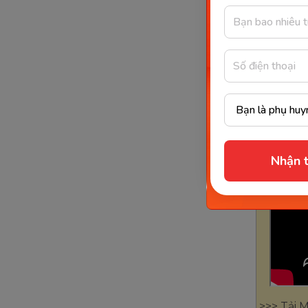
niệm Toá
học Toán
qua trò c
quả và 
Nhận t
>>> Tải