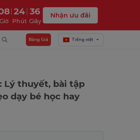
08
24
35
Nhận ưu đãi
Giờ
Phút
Giây
Bảng Giá
Tiếng việt
: Lý thuyết, bài tập
o dạy bé học hay