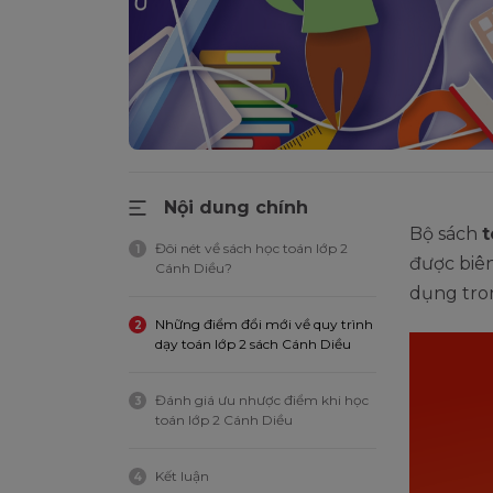
Nội dung chính
Bộ sách
t
Đôi nét về sách học toán lớp 2
1
được biê
Cánh Diều?
dụng tron
Những điểm đổi mới về quy trình
2
dạy toán lớp 2 sách Cánh Diều
Đánh giá ưu nhược điểm khi học
3
toán lớp 2 Cánh Diều
Kết luận
4