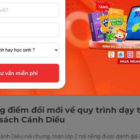
c sống vào bài học”, đề cao định hướng hình thành và p
t, năng lực cho các bé để qua đó giúp các bé biết cách
vào thực tiễn hiệu quả hơn.
hương trình học toán lớp 2 sách Cánh Diều sẽ bám sát t
ương trình sách cũ năm 2018 chính là:
ập các kiến thức lớp 1
 trừ (có nhớ) trong phạm vi 100
ư vấn miễn phí
 nhân và phép chia
, trừ các số trong phạm vi 1000
 điểm đổi mới về quy trình dạy 
 sách Cánh Diều
ánh Diều nói chung, toán lớp 2 nói riêng được đánh giá l