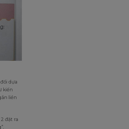
 đổi dựa
ừ kiến
gắn liền
2 đặt ra
”.