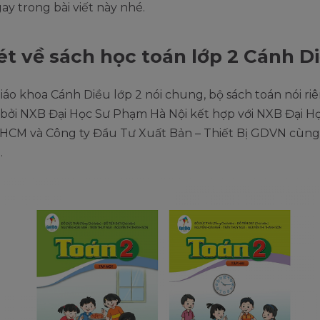
ay trong bài viết này nhé.
ét về sách học toán lớp 2 Cánh D
iáo khoa Cánh Diều lớp 2 nói chung, bộ sách toán nói ri
 bởi NXB Đại Học Sư Phạm Hà Nội kết hợp với NXB Đại H
CM và Công ty Đầu Tư Xuất Bản – Thiết Bị GDVN cùn
.