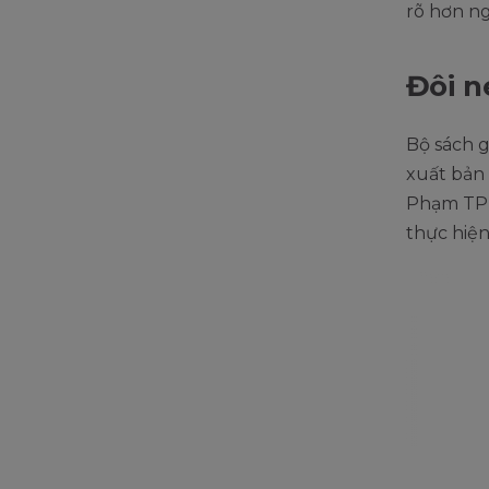
rõ hơn ng
Đôi n
Bộ sách g
xuất bản
Phạm TPH
thực hiện