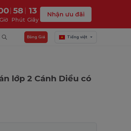
00
58
12
Nhận ưu đãi
Giờ
Phút
Giây
Bảng Giá
Tiếng việt
án lớp 2 Cánh Diều có