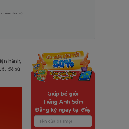
ia Giáo dục sớm
iện hành,
yệt để sử
Giúp bé giỏi
Tiếng Anh Sớm
Đăng ký ngay tại đây