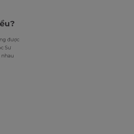
iều?
êng được
ọc Sư
g nhau