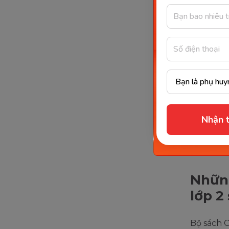
“Mang cuộ
phẩm chấ
toán học 
Cụ thể, c
đề của ch
Ôn t
Cộng
Nhận t
Phép
Cộng
Những
lớp 2
Bộ sách C