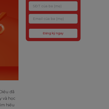
Đăng ký ngay
 Diều đã
y và học
tìm hiểu