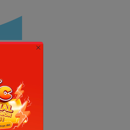
)
hiện
i Sáng
 mới được
p 2.
h Diều -
học thành
ết lý