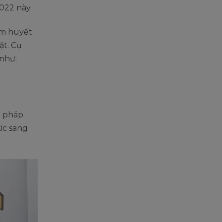
2022 này.
tâm huyết
ật. Cụ
 như:
g pháp
ức sang