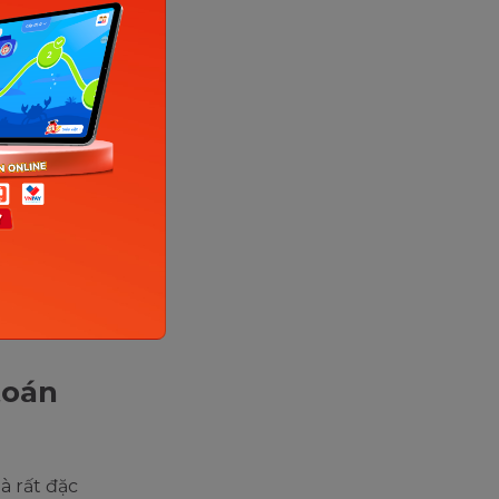
hát triển
 ứng dụng
heo 4 chủ
toán
à rất đặc