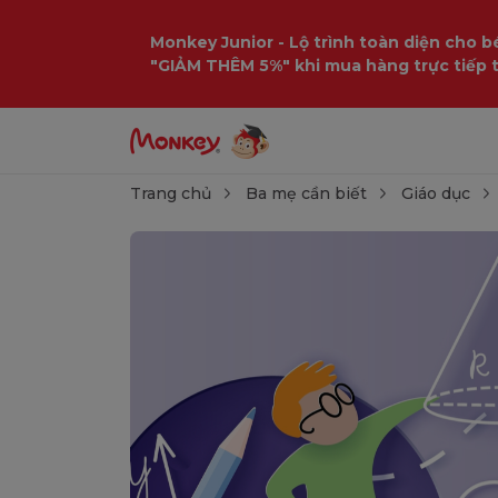
Monkey Junior - Lộ trình toàn diện cho bé
"GIẢM THÊM 5%" khi mua hàng trực tiếp 
Trang chủ
Ba mẹ cần biết
Giáo dục