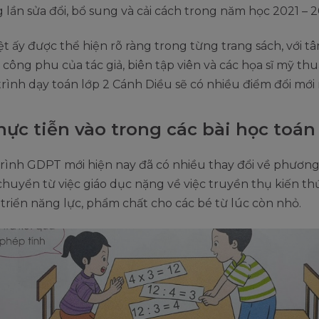
g lần sửa đổi, bổ sung và cải cách trong năm học 2021 – 
ệt ấy được thể hiện rõ ràng trong từng trang sách, với 
 công phu của tác giả, biên tập viên và các họa sĩ mỹ thu
trình dạy toán lớp 2 Cánh Diều sẽ có nhiều điểm đổi mới
hực tiễn vào trong các bài học toán
rình GDPT mới hiện nay đã có nhiều thay đổi về phươn
chuyển từ việc giáo dục nặng về việc truyền thụ kiến th
 triển năng lực, phẩm chất cho các bé từ lúc còn nhỏ.