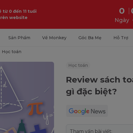
0
 từ 0 đến 11 tuổi
trên website
Ngày
Sản Phẩm
Về Monkey
Góc Ba Mẹ
Hỗ Trợ
Học toán
Học toán
Review sách to
gì đặc biệt?
Tham vấn bài viết: