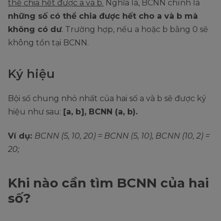
thể chia hết được a và b.
Nghĩa là, BCNN chính là
những số có thể chia được hết cho a và b mà
không có dư
. Trường hợp, nếu a hoặc b bằng 0 sẽ
không tồn tại BCNN.
Ký hiệu
Bội số chung nhỏ nhất của hai số a và b sẽ được ký
hiệu như sau:
[a, b], BCNN (a, b).
Ví dụ:
BCNN (5, 10, 20) = BCNN (5, 10), BCNN (10, 2) =
20;
Khi nào cần tìm BCNN của hai
số?