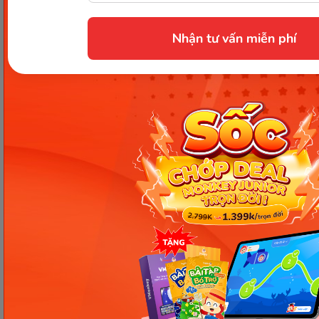
Thông tin trong bài viết được tổng hợp nhằm
mục đích tham khảo và có thể thay đổi mà
Nhận tư vấn miễn phí
không cần báo trước. Quý khách vui lòng
kiểm tra lại qua các kênh chính thức hoặc liên
hệ trực tiếp với đơn vị liên quan để nắm bắt
tình hình thực tế.
Các Bài Viết Mới Nhất
[Thảo luận] Cơn thịnh nộ (ăn