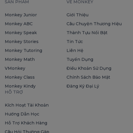
SẢN PHẨM
VỀ MONKEY
Monkey Junior
Giới Thiệu
Monkey ABC
Câu Chuyện Thương Hiệu
Monkey Speak
Thành Tựu Nổi Bật
Monkey Stories
Tin Tức
Monkey Tutoring
Liên Hệ
Monkey Math
Tuyển Dụng
VMonkey
Điều Khoản Sử Dụng
Monkey Class
Chính Sách Bảo Mật
Monkey Kindy
Đăng Ký Đại Lý
HỖ TRỢ
Kích Hoạt Tài Khoản
Hướng Dẫn Học
Hỗ Trợ Khách Hàng
Câu Hỏi Thường Gặp