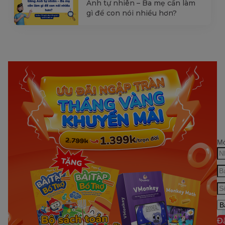
Anh tự nhiên – Ba mẹ cần làm
gì để con nói nhiều hơn?
Mớ
Đ