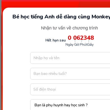
(Nguồn: Tổng hợp)
Bé học tiếng Anh dễ dàng cùng Monkey
Kết luận
Nhận tư vấn về chương trình
0
06
23
47
Trên đây là những thông tin giúp mọi người hiểu rõ
Hết hạn sau
hơn về kiến thức
bội chung và bội chung nhỏ
Ngày
Giờ
Phút
Giây
nhất lớp 6
. Đây là một dạng kiến thức quan trọng,
thường sẽ xuất hiện nhiều trong các đề thi, nên các
em cần ôn luyện, áp dụng cách tìm mà Monkey
chia sẻ trên để có thể chinh phục dạng toàn này
hiệu quả nhé.
Chia sẻ ngay