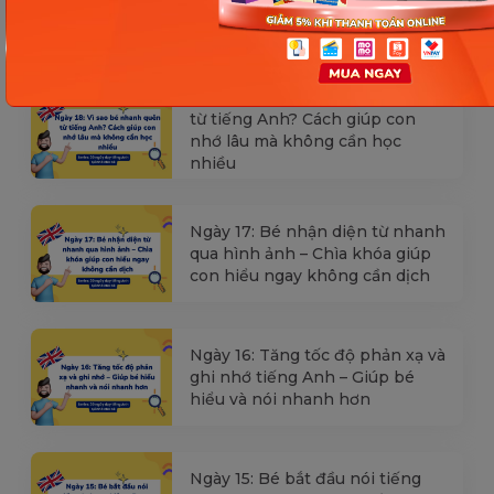
vạ) của trẻ | Kỷ luật tích cực #17
Ngày 18: Vì sao bé nhanh quên
từ tiếng Anh? Cách giúp con
nhớ lâu mà không cần học
nhiều
Ngày 17: Bé nhận diện từ nhanh
qua hình ảnh – Chìa khóa giúp
con hiểu ngay không cần dịch
Ngày 16: Tăng tốc độ phản xạ và
ghi nhớ tiếng Anh – Giúp bé
hiểu và nói nhanh hơn
Ngày 15: Bé bắt đầu nói tiếng