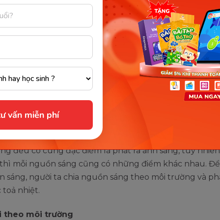
trời, ngôi sao
sợi đốt, đèn Led
 nến đang cháy, ngọn đuốc đang cháy,....
hình điện thoại, tivi
lửa đang cháy
ư vấn miễn phí
y loại nguồn sáng
g đều có cùng đặc điểm là phát ra ánh sáng, tuy nhiên,
 thì mỗi nguồn sáng cũng có những điểm khác nhau. Đ
n sáng, người ta chia nguồn sáng theo môi trường và phâ
toả nhiệt.
i theo môi trường