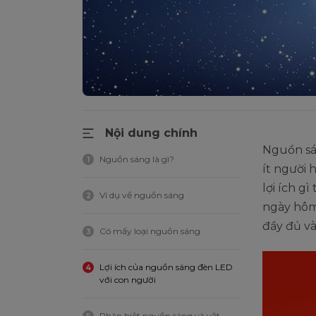
Nội dung chính
Nguồn sán
Nguồn sáng là gì?
1
ít người 
lợi ích g
Ví dụ về nguồn sáng
2
ngày hôm 
đầy đủ và
Có mấy loại nguồn sáng
3
Lợi ích của nguồn sáng đèn LED
4
với con người
Phân biệt nguồn sáng và vật