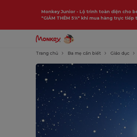
Monkey Junior - Lộ trình toàn diện cho bé
"GIẢM THÊM 5%" khi mua hàng trực tiếp 
Trang chủ
Ba mẹ cần biết
Giáo dục