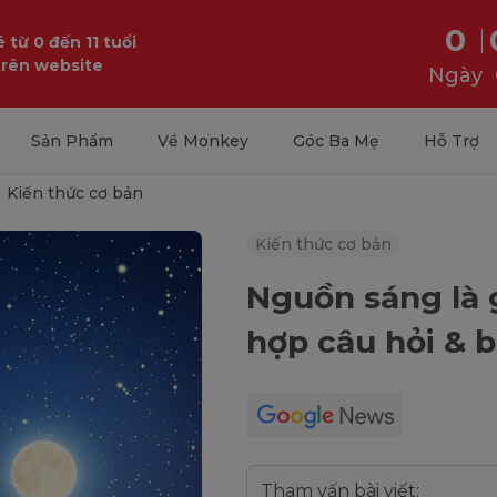
0
 từ 0 đến 11 tuổi
trên website
Ngày
Sản Phẩm
Về Monkey
Góc Ba Mẹ
Hỗ Trợ
Kiến thức cơ bản
Kiến thức cơ bản
Nguồn sáng là g
hợp câu hỏi & 
Tham vấn bài viết: