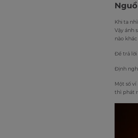
Nguồn
Khi ta nh
Vậy ánh s
nào khác
Để trả lờ
Định ngh
Một số v
thì phát 