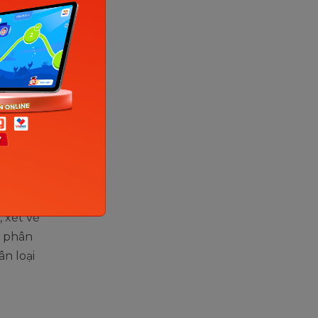
 xét về
ể phân
n loại