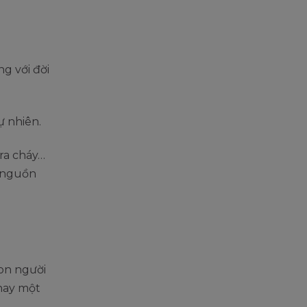
g với đời
tự nhiên.
 ra cháy…
à nguồn
on người
hay một