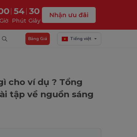
00
54
29
Nhận ưu đãi
Giờ
Phút
Giây
Bảng Giá
Tiếng việt
ì cho ví dụ ? Tổng
bài tập về nguồn sáng