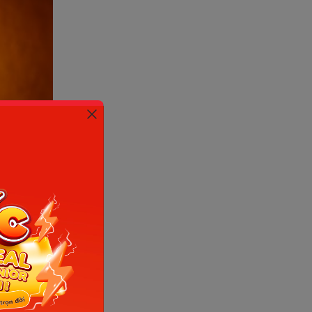
 Sưu tầm
g hàng