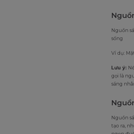
Nguồn
Nguồn sán
sống
Ví dụ: Mặ
Lưu ý:
Nế
gọi là ng
sáng nhâ
Nguồn
Nguồn sá
tạo ra, 
ngọn đuốc