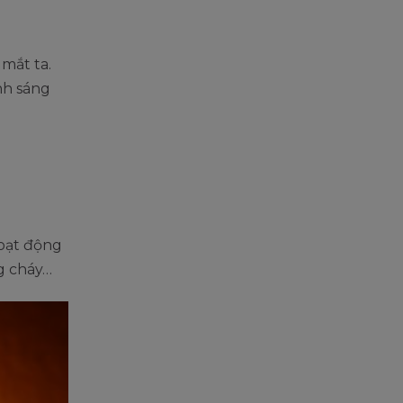
 mắt ta.
nh sáng
hoạt động
ng cháy…