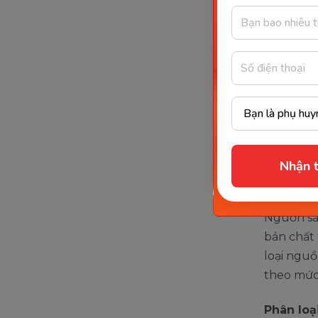
Mặt 
Đèn 
Ngọn
Màn 
Bếp 
…
Nhận t
Có mấ
Nguồn sán
bản chất
loại nguồ
theo mức 
Phân loạ