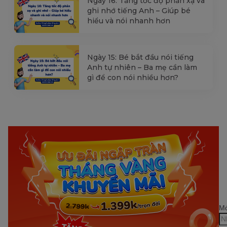
Ngày 16: Tăng tốc độ phản xạ và
ghi nhớ tiếng Anh – Giúp bé
hiểu và nói nhanh hơn
Ngày 15: Bé bắt đầu nói tiếng
Anh tự nhiên – Ba mẹ cần làm
gì để con nói nhiều hơn?
Mớ