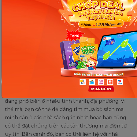
nghiệm 1
Việt Nam
Xem thêm:
Hoạt động trải
NXB Giáo dục
9
18.000
Tất tần tật về bộ sách giáo khoa lớp 1 Kết
nghiệm 1
Việt Nam
nối tri thức với cuộc sống
Tìm hiểu về bộ sách giáo khoa lớp 1 Chân
Tổng
189.000
trời sáng tạo
Địa chỉ mua bộ sách giáo khoa
lớp 1 uy tín
Hiện nay, các bộ sách giáo khoa lớp 1 kể trên đã và
đang phổ biến ở nhiều tỉnh thành, địa phương. Vì
thế mà, bạn có thể dễ dàng tìm mua bộ sách mà
mình cần ở các nhà sách gần nhất hoặc bạn cũng
có thể đặt chúng trên các sàn thương mại điện tử
uy tín. Bên cạnh đó, bạn có thể liên hệ với nhà