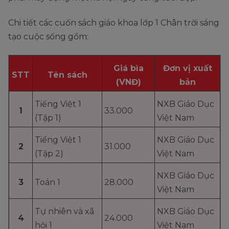
Chi tiết các cuốn sách giáo khoa lớp 1 Chân trời sáng
tạo cuộc sống gồm:
Giá bìa
Đơn vị xuất
STT
Tên sách
(VNĐ)
bản
Tiếng Việt 1
NXB Giáo Dục
1
33.000
(Tập 1)
Việt Nam
Tiếng Việt 1
NXB Giáo Dục
2
31.000
(Tập 2)
Việt Nam
NXB Giáo Dục
3
Toán 1
28.000
Việt Nam
Tự nhiên và xã
NXB Giáo Dục
4
24.000
hội 1
Việt Nam