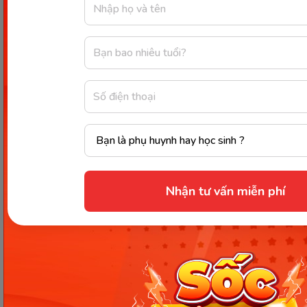
Tiếng Việt 1
NXB Giáo dục
2
31.000
(Tập 2)
Việt Nam
NXB Giáo dục
3
Toán 1 (Tập 1)
22.000
Việt Nam
NXB Giáo dục
4
Toán 1 (Tập 2)
20.000
Việt Nam
NXB Giáo dục
5
Đạo đức 1
15.000
Việt Nam
Nhận tư vấn miễn phí
NXB Giáo dục
6
Âm nhạc 1
15.000
Việt Nam
NXB Giáo dục
7
Mỹ thuật 1
15.000
Việt Nam
Hoạt động trải
NXB Giáo dục
8
18.000