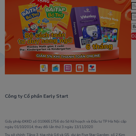
Đ
Công ty Cổ phần Early Start
1900 63 60 52
Giấy phép ĐKKD số 0106651756 do Sở Kế hoạch và Đầu tư TP Hà Nội cấp
ngày 01/10/2014, thay đổi lần thứ 3 ngày 13/11/2020
Trụ sở chính: Tầng 3, tòa nhà G4 và G5, dự án Five Star Garden, số 2 Kim