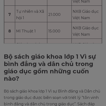
Việt Nam
Tự nhiên và Xã
NXB Giáo dục
7
21.000
hội 1
Việt Nam
NXB Giáo dục
8
Mĩ Thuật 1
15.000
Việt Nam
Giáo dục thể
NXB Giáo dục
9
18.000
chất 1
Việt Nam
Bộ sách giáo khoa lớp 1 Vì sự
Hoạt động trải
NXB Giáo dục
bình đẳng và dân chủ trong
10
18.000
nghiệm 1
Việt Nam
giáo dục gồm những cuốn
nào?
Tổng
194.000
Bộ sách giáo khoa lớp 1 Vì sự Bình đẳng và Dân chủ
trong giáo dục được biên soạn với triết lý “tôn vinh
bình đẳng và dân chủ trong giáo dục”. Sách đáp