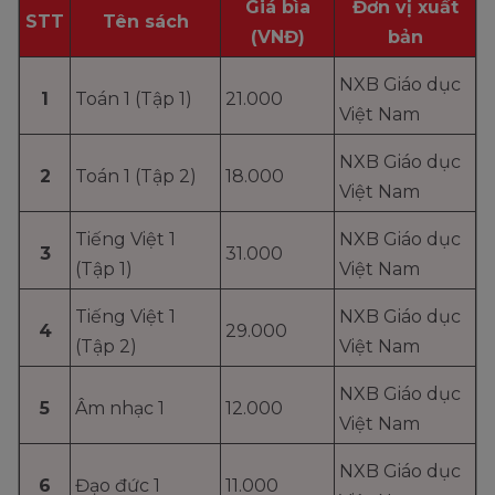
Giá bìa
Đơn vị xuất
STT
Tên sách
(VNĐ)
bản
NXB Giáo dục
1
Toán 1 (Tập 1)
21.000
Việt Nam
NXB Giáo dục
2
Toán 1 (Tập 2)
18.000
Việt Nam
Tiếng Việt 1
NXB Giáo dục
3
31.000
(Tập 1)
Việt Nam
Tiếng Việt 1
NXB Giáo dục
4
29.000
(Tập 2)
Việt Nam
NXB Giáo dục
5
Âm nhạc 1
12.000
Việt Nam
NXB Giáo dục
6
Đạo đức 1
11.000