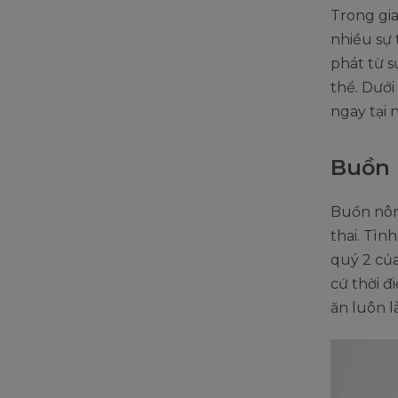
Trong gia
nhiều sự 
phát từ 
thể. Dưới
ngay tại 
Buồn 
Buồn nôn
thai. Tìn
quý 2 của
cứ thời đ
ăn luôn l