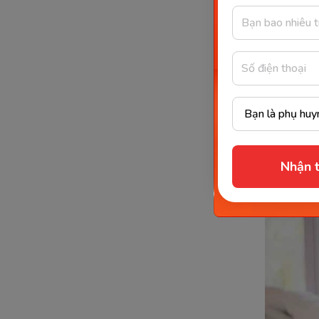
hơn.
Đau 
Khi mới t
hiện qua 
lại. Nguy
đột ngột 
Nhận t