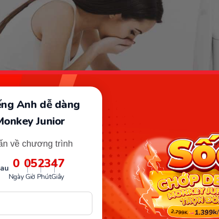
iếng Anh dễ dàng
Monkey Junior
ấn về chương trình
0
05
23
46
Phụ nữ mang thai bị buồn nôn. (Ảnh: Sưu tầm Internet)
sau
Ngày
Giờ
Phút
Giây
ân gây ra dấu hiệu có thai này là do sự gia tăng của n
estrogen và progesterone. Để giảm bớt triệu chứng nà
nhiều nước, trà gừng, ngửi mùi gừng, chanh, cam,...sẽ d