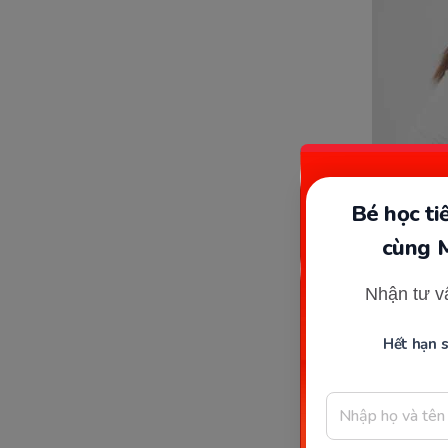
Bé học t
cùng 
Nhận tư v
Hết hạn 
Nguyên nh
hormone 
nên uống 