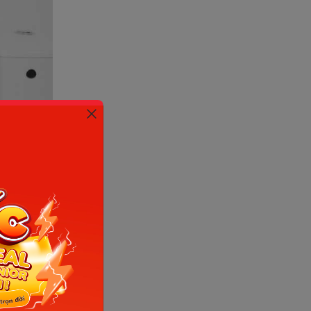
ồng độ
y, mẹ bầu
ễ chịu