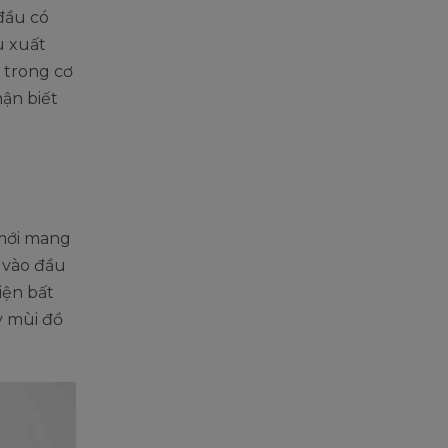
đầu có
u xuất
 trong cơ
hận biết
 mới mang
 vào đầu
iện bất
y mùi đồ