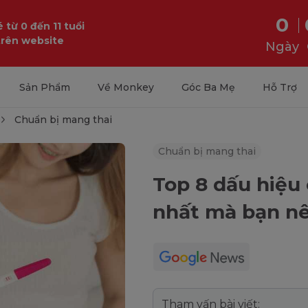
0
 từ 0 đến 11 tuổi
trên website
Ngày
Sản Phẩm
Về Monkey
Góc Ba Mẹ
Hỗ Trợ
Chuẩn bị mang thai
Chuẩn bị mang thai
Top 8 dấu hiệu 
nhất mà bạn nê
Tham vấn bài viết: