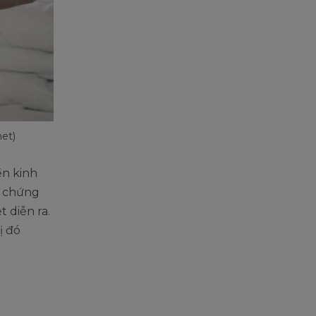
net)
ền kinh
u chứng
 diễn ra.
ị đó