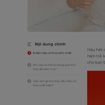
Nội dung chính
Hầu hết c
8 dấu hiệu có thai sớm nhất
1
hiện trễ 
cho bạn b
Khi nào có thể sử dụng que thử
2
thai để kiểm tra?
Cần làm gì khi thấy dấu hiệu có
3
thai xuất hiện?