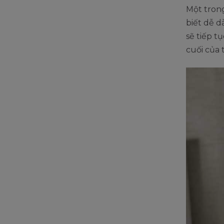
Một trong
biết dễ d
sẽ tiếp tụ
cuối của t