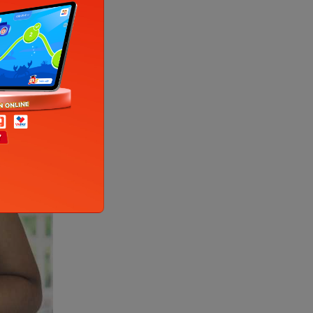
t, thể
c thâm đen
ăng cao
ểu bì.