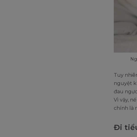
Ngự
Tuy nhiên
nguyệt kh
đau ngực 
Vì vậy, n
chính là 
Đi tiể