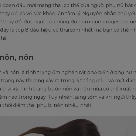
i đoạn đầu mới mang thai, cơ thể của người phụ nữ bắt 
thay đổi cả về sức khỏe lẫn tâm lý. Nguyên nhân chủ yế
sự thay đổi đột ngột của nồng độ hormone progesterone
 đây là top 8 dấu hiệu có thai sớm nhất mà bạn có thể n
nhà.
nôn, nôn
 và nôn là tình trạng ốm nghén rất phổ biến ở phụ nữ
h trạng này thường xảy ra trong 3 tháng đầu và mất dần
 thai kỳ. Tình trạng buồn nôn và nôn mửa có thể xuất h
iểm nào trong ngày. Tuy nhiên, sáng sớm và khi ngửi thấ
à thời điểm thai phụ bị nôn nhiều nhất.