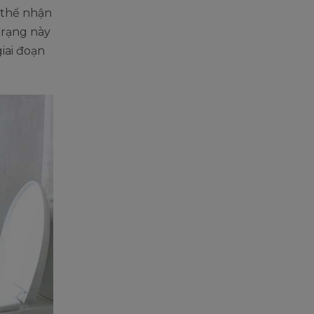
 thể nhận
 trạng này
giai đoạn