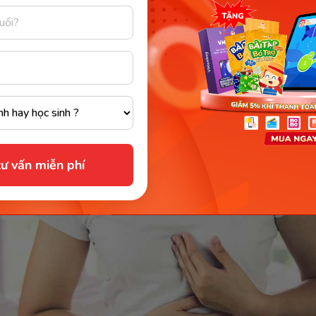
ngực
hụ thai, bà bầu sẽ cảm thấy bầu ngực có sự thay đổi rõ rệ
sự gia tăng kích thước, có cảm giác đau, tức và màu sắ
ên nhân khiến bà bầu bị thay đổi ngực cũng đến từ sự t
của hormone trong cơ thể, ảnh hưởng đến các tế bào bi
ư vấn miễn phí