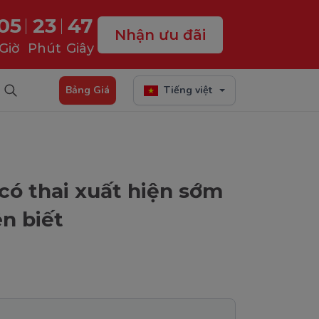
05
23
46
Nhận ưu đãi
Giờ
Phút
Giây
Bảng Giá
Tiếng việt
có thai xuất hiện sớm
n biết