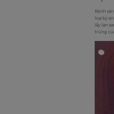
Bệnh sán 
loại ký s
lây lan s
trùng của