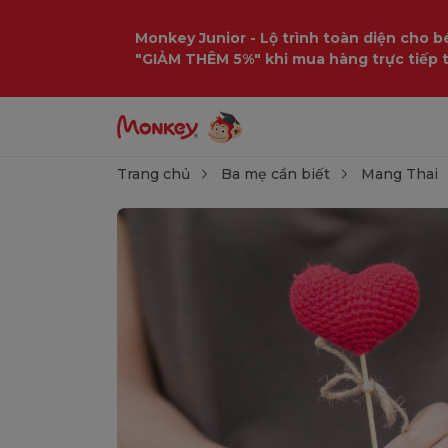
Monkey Junior - Lộ trình toàn diện cho bé
"GIẢM THÊM 5%" khi mua hàng trực tiếp 
Trang chủ
Ba mẹ cần biết
Mang Thai