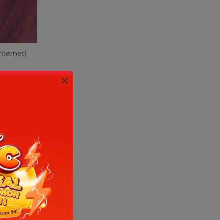
nternet)
môi trường
 triển
sán chó.
 thể theo
 sẽ.
 chó.
g giun.