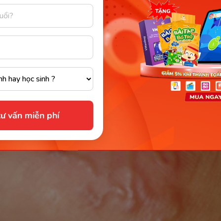
hịt chó bị nhiễm ấu trùng sán chó mà chưa chế biến kĩ,...
oán bệnh nhân có bị sán chó hay không, các bác sĩ cần
xét nghiệm máu. Bên cạnh đó, bác sĩ còn dựa trên kết 
các triệu chứng để đánh giá tình trạng của bệnh nhân.
ư vấn miễn phí