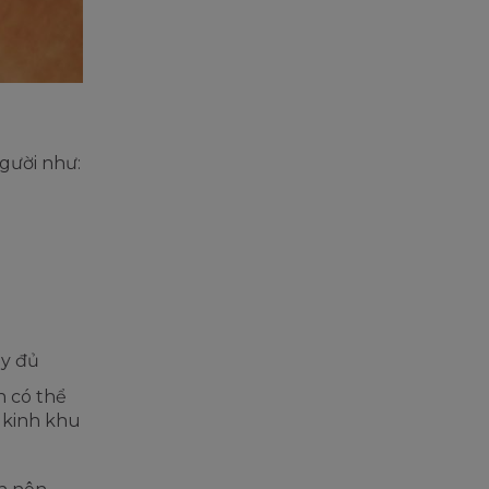
người như:
ầy đủ
n có thể
n kinh khu