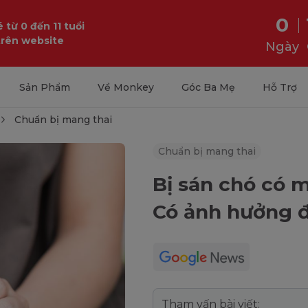
0
 từ 0 đến 11 tuổi
trên website
Ngày
Sản Phẩm
Về Monkey
Góc Ba Mẹ
Hỗ Trợ
Chuẩn bị mang thai
Chuẩn bị mang thai
Bị sán chó có 
Có ảnh hưởng đ
Tham vấn bài viết: