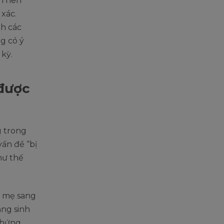
nh nên
xác.
nh các
g có ý
 kỳ.
 được
g trong
vấn đề “bị
hư thế
ừ mẹ sang
ăng sinh
chứng