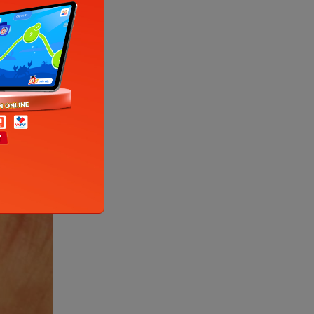
 dựa vào
quả khám