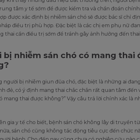
gay khi thấy những dấu hiệu bất thường trên, người bệ
rung tâm y tế sớm để được kiểm tra và chẩn đoán chính 
p được xác định bị nhiễm sán chó sẽ được bác sĩ chỉ đị
áp điều trị phù hợp. Đặc biệt là các chị em phụ nữ đan
 thai cần điều trị sớm để tránh gây ảnh hưởng đến thai
 bị nhiễm sán chó có mang thai
g?
 người bị nhiễm giun đũa chó, đặc biệt là những ai đan
inh đẻ, có ý định mang thai chắc chắn rất quan tâm đến 
ó mang thai được không?” Vậy câu trả lời chính xác là n
n gia y tế cho biết, bệnh sán chó không lây di truyền t
 nữa, sán chó cũng không tác động tiêu cực đến chức n
người bệnh. Cho đến nay cũng chưa có nghiên cứu nào 