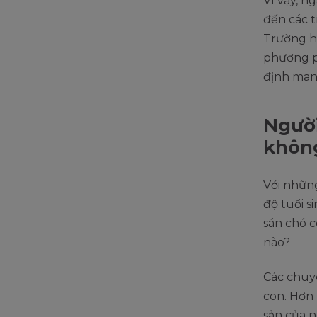
Vì vậy, n
đến các t
Trường hợ
phương ph
định mang
Người
khôn
Với những
độ tuổi s
sán chó c
nào?
Các chuyê
con. Hơn
sản của 