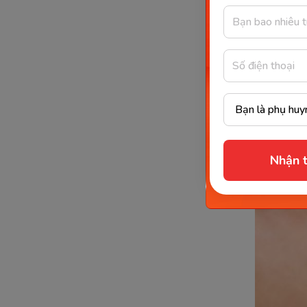
Ăn t
Để chẩn đ
kết quả 
sàng lọc 
Nhận t