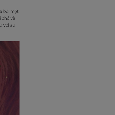
a bởi một
i chó và
0 với ấu