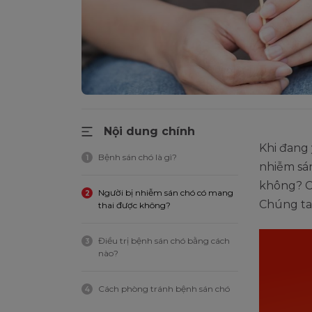
Nội dung chính
Khi đang 
Bệnh sán chó là gì?
1
nhiễm sán
không? Có
Người bị nhiễm sán chó có mang
2
Chúng ta 
thai được không?
Điều trị bệnh sán chó bằng cách
3
nào?
Cách phòng tránh bệnh sán chó
4