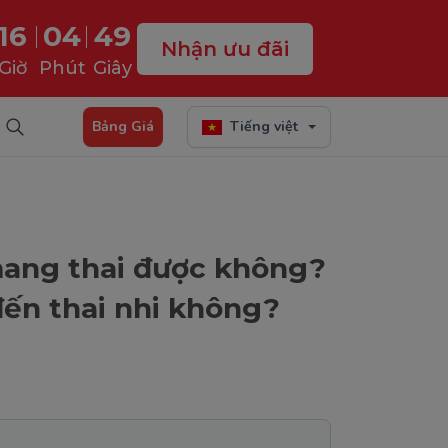
16
04
48
Nhận ưu đãi
Giờ
Phút
Giây
Bảng Giá
Tiếng việt
mang thai được không?
ến thai nhi không?