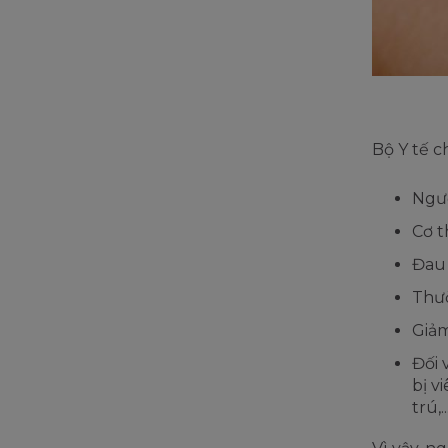
Bộ Y tế c
Ngườ
Cơ t
Đau 
Thườ
Giảm
Đối 
bị v
trú,..