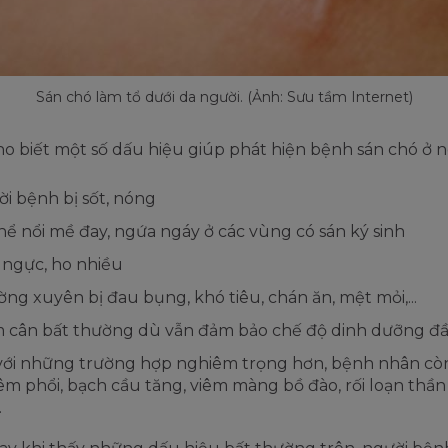
Sán chó làm tổ dưới da người. (Ảnh: Sưu tầm Internet)
ho biết một số dấu hiệu giúp phát hiện bệnh sán chó ở 
i bệnh bị sốt, nóng
hể nổi mề đay, ngứa ngáy ở các vùng có sán ký sinh
ngực, ho nhiều
ng xuyên bị đau bụng, khó tiêu, chán ăn, mệt mỏi,...
 cân bất thường dù vẫn đảm bảo chế độ dinh dưỡng đ
với những trường hợp nghiêm trọng hơn, bệnh nhân cò
iêm phổi, bạch cầu tăng, viêm màng bồ đào, rối loạn thầ
.