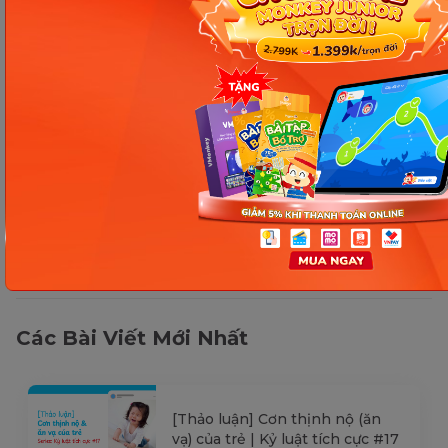
mục đích tham khảo và có thể thay đổi mà
không cần báo trước. Quý khách vui lòng
kiểm tra lại qua các kênh chính thức hoặc liên
hệ trực tiếp với đơn vị liên quan để nắm bắt
tình hình thực tế.
Các Bài Viết Mới Nhất
[Thảo luận] Cơn thịnh nộ (ăn
vạ) của trẻ | Kỷ luật tích cực #17