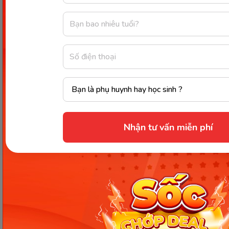
không bị thì tốt nhất là không nên quan hệ tình
dục trong thời gian mang thai. Hơn thế nữa, người
bị nhiễm, virus HCV cần hạn chế có các vết thương
trên cơ thể và tránh dùng đồ chung với thai phụ.
Trên đây là những giải đáp cho câu hỏi
bị viêm gan
c có sinh con được không
. Tóm lại, đây là một
bệnh lý vô cùng nguy hiểm với nhiều biến chứng
khó lường. Người bệnh cần chú ý chủ động chữa trị
để không ảnh hưởng đến mọi người xung quanh,
Nhận tư vấn miễn phí
đặc biệt là trẻ nhỏ.
Nguồn tham khảo
Chia sẻ ngay
Thông tin trong bài viết được tổng hợp nhằm