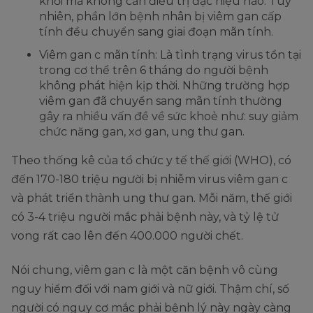
khỏi mà không cần điều trị đặc hiệu nào. Tuy
nhiên, phần lớn bệnh nhân bị viêm gan cấp
tính đều chuyển sang giai đoạn mãn tính.
Viêm gan c mãn tính: Là tình trạng virus tồn tại
trong cơ thể trên 6 tháng do người bệnh
không phát hiện kịp thời. Những trường hợp
viêm gan đã chuyển sang mãn tính thường
gây ra nhiều vấn đề về sức khoẻ như: suy giảm
chức năng gan, xơ gan, ung thư gan.
Theo thống kê của tổ chức y tế thế giới (WHO), có
đến 170-180 triệu người bị nhiễm virus viêm gan c
và phát triển thành ung thư gan. Mỗi năm, thế giới
có 3-4 triệu người mắc phải bệnh này, và tỷ lệ tử
vong rất cao lên đến 400.000 người chết.
Nói chung, viêm gan c là một căn bệnh vô cùng
nguy hiểm đối với nam giới và nữ giới. Thậm chí, số
người có nguy cơ mắc phải bệnh lý này ngày càng