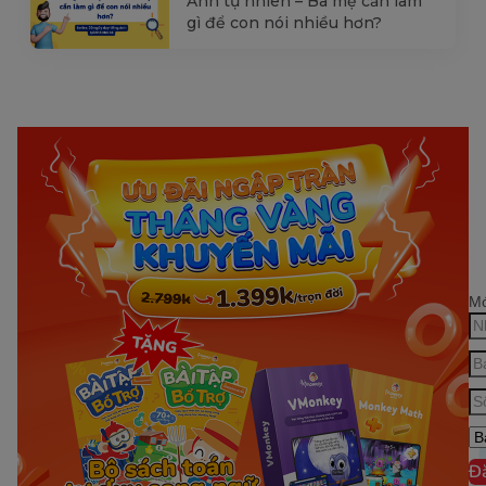
Anh tự nhiên – Ba mẹ cần làm
gì để con nói nhiều hơn?
Mớ
Đ