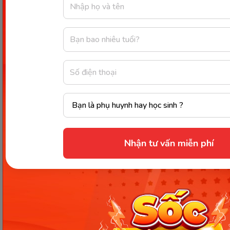
Đặc biệt là đối với trường hợp sử dụng biện pháp
kích thích trứng rụng có thể gây dương tính giả
sau nhiều ngày thực hiện IUI. Kể cả với trường hợp
bơm iui sau 10 ngày thử que 1 vạch cũng không
nên nản lòng. Rất có thể kết quả đó là sai vì nồng
độ hCG chưa đủ tích tụ để phát hiện được trong
nước tiểu. Vì vậy, mẹ không nên quá nóng lòng mà
gây ra căng thẳng, ảnh hưởng đến khả năng thụ
thai hoặc kết quả kiểm tra thai không chính xác.
Nhận tư vấn miễn phí
Cần làm gì khi IUI thất bại?
IUI là phương pháp hỗ trợ sinh sản có tỉ lệ thành
công cao. Tuy nhiên nếu iui 10 ngày không có dấu
hiệu gì thì chúng ta vẫn không thể loại trừ khả
năng bi thất bại. Điều này chắc chắn sẽ khiến các
cặp vợ chồng cảm thấy buồn và hụt hẫng. Song