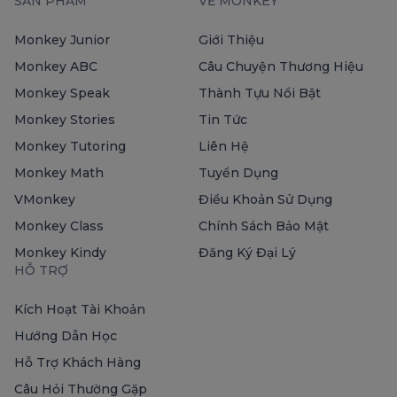
SẢN PHẨM
VỀ MONKEY
Monkey Junior
Giới Thiệu
Monkey ABC
Câu Chuyện Thương Hiệu
Monkey Speak
Thành Tựu Nổi Bật
Monkey Stories
Tin Tức
Monkey Tutoring
Liên Hệ
Monkey Math
Tuyển Dụng
VMonkey
Điều Khoản Sử Dụng
Monkey Class
Chính Sách Bảo Mật
Monkey Kindy
Đăng Ký Đại Lý
HỖ TRỢ
Kích Hoạt Tài Khoản
Hướng Dẫn Học
Hỗ Trợ Khách Hàng
Câu Hỏi Thường Gặp