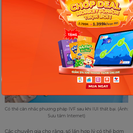
cũng không nên vì thế mà nản lòng trong hành
trình tìm con đến với cuộc sống này.
Có thể cân nhắc phương pháp IVF sau khi IUI thất bại. (Ảnh:
Sưu tầm Internet)
Các chuyên gia cho rằng, số lần hợp lý có thể bơm