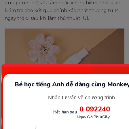
dùng que thử, siêu âm hoặc xét nghiệm. Thời gian
kiểm tra cho kết quả chính xác nhất thường từ 14
ngày trở đi sau khi làm thủ thuật IUI.
Bé học tiếng Anh dễ dàng cùng Monkey
Nhận tư vấn về chương trình
0
09
22
39
Thử thai sau khi IUI khoảng 14 ngày. (Ảnh: Sưu tầm
Hết hạn sau
Internet)
Ngày
Giờ
Phút
Giây