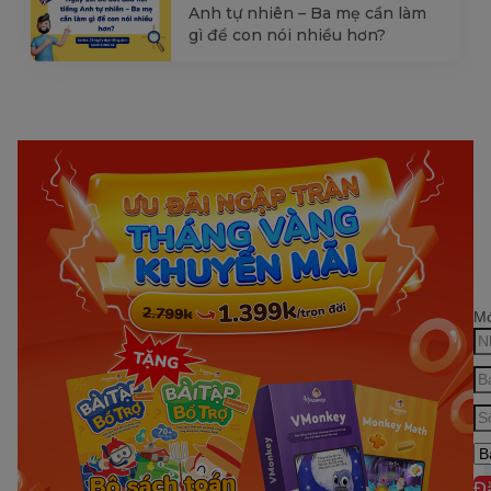
Anh tự nhiên – Ba mẹ cần làm
gì để con nói nhiều hơn?
Mớ
Đ