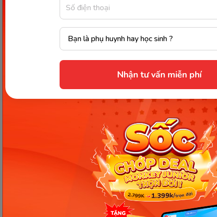
quá sức tối thiểu 30 phút 1 ngày
Trước khi mang thai, bố mẹ cần kiểm tra sức
khỏe, tầm soát bệnh di truyền để đánh giá
nguy cơ lây bệnh cho con, đặc biệt là đối
tượng có người thân từng mắc căn bệnh này.
Nhận tư vấn miễn phí
Trên đây là toàn bộ những chia sẻ kiến thức về
bệnh thận đa nang. Qua đó Monkey đã giúp quý
độc giả giải đáp thắc mắc
“
bị thận đa nang có
mang thai được không?
”.
Hy vọng các chị em bị
bệnh sẽ biết cách chăm sóc sức khỏe, phòng tránh
nguy cơ biến chứng xảy ra.
Nguồn tham khảo
Chia sẻ ngay