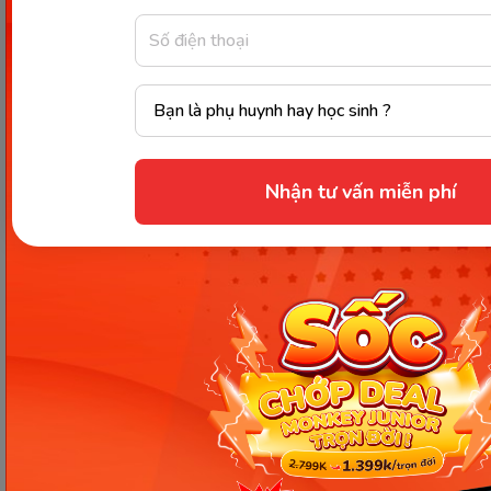
Thông tin trong bài viết được tổng hợp nhằm
mục đích tham khảo và có thể thay đổi mà
không cần báo trước. Quý khách vui lòng
kiểm tra lại qua các kênh chính thức hoặc liên
hệ trực tiếp với đơn vị liên quan để nắm bắt
tình hình thực tế.
Nhận tư vấn miễn phí
Các Bài Viết Mới Nhất