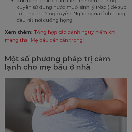
Khi mang thai bị cảm lạnh mẹ nên thường
xuyên sử dụng nước muối sinh lý (Nacl) để sục
cổ họng thường xuyên. Ngăn ngừa tình trạng
đau rát nơi cuống họng.
Xem thêm:
Tổng hợp các bệnh nguy hiểm khi
mang thai: Mẹ bầu cần cẩn trọng!
Một số phương pháp trị cảm
lạnh cho mẹ bầu ở nhà