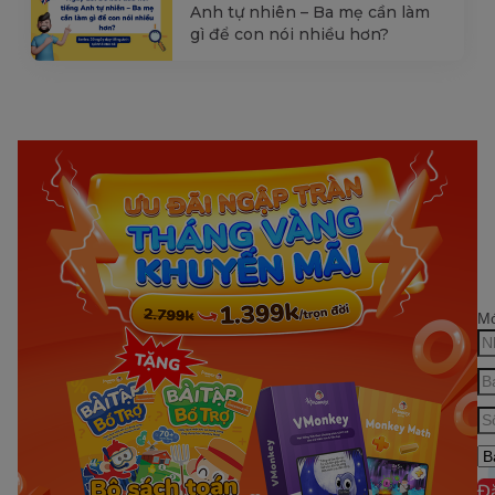
Anh tự nhiên – Ba mẹ cần làm
gì để con nói nhiều hơn?
Mớ
Đ