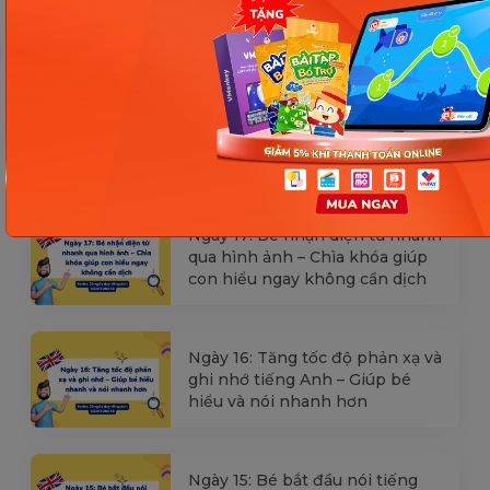
[Thảo luận] Cơn thịnh nộ (ăn
vạ) của trẻ | Kỷ luật tích cực #17
Ngày 18: Vì sao bé nhanh quên
từ tiếng Anh? Cách giúp con
nhớ lâu mà không cần học
nhiều
Ngày 17: Bé nhận diện từ nhanh
qua hình ảnh – Chìa khóa giúp
con hiểu ngay không cần dịch
Ngày 16: Tăng tốc độ phản xạ và
ghi nhớ tiếng Anh – Giúp bé
hiểu và nói nhanh hơn
Ngày 15: Bé bắt đầu nói tiếng